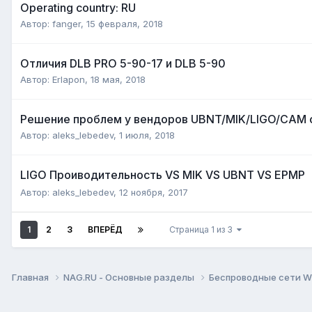
Operating country: RU
Автор:
fanger
,
15 февраля, 2018
Отличия DLB PRO 5-90-17 и DLB 5-90
Автор:
Erlapon
,
18 мая, 2018
Решение проблем у вендоров UBNT/MIK/LIGO/CAM с
Автор:
aleks_lebedev
,
1 июля, 2018
LIGO Проиводительность VS MIK VS UBNT VS EPMP
Автор:
aleks_lebedev
,
12 ноября, 2017
1
2
3
ВПЕРЁД
Страница 1 из 3
Главная
NAG.RU - Основные разделы
Беспроводные сети Wi-