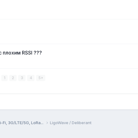
 плохим RSSI ???
1
2
3
4
5
Fi, 3G/LTE/5G, LoRa...
LigoWave / Deliberant