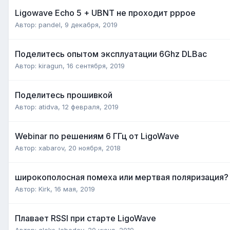
Ligowave Echo 5 + UBNT не проходит pppoe
Автор:
pandel
,
9 декабря, 2019
Поделитесь опытом эксплуатации 6Ghz DLBac
Автор:
kiragun
,
16 сентября, 2019
Поделитесь прошивкой
Автор:
atidva
,
12 февраля, 2019
Webinar по решениям 6 ГГц от LigoWave
Автор:
xabarov
,
20 ноября, 2018
широкополосная помеха или мертвая поляризация?
Автор:
Kirk
,
16 мая, 2019
Плавает RSSI при старте LigoWave
Автор:
aleks_lebedev
,
20 июня, 2019