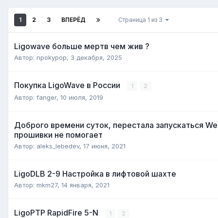
1
2
3
ВПЕРЁД
Страница 1 из 3
Ligowave больше мертв чем жив ?
Автор:
npokypop
,
3 декабря, 2025
Покупка LigoWave в России
1
2
Автор:
fanger
,
10 июля, 2019
Доброго времени суток, перестала запускаться Web
прошивки не помогает
Автор:
aleks_lebedev
,
17 июня, 2021
LigoDLB 2-9 Настройка в лифтовой шахте
Автор:
mkm27
,
14 января, 2021
LigoPTP RapidFire 5-N
1
2