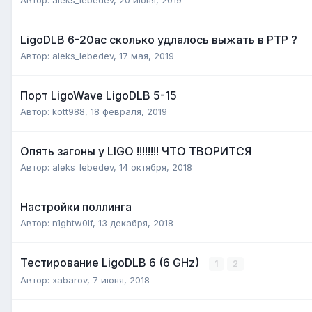
LigoDLB 6-20ac сколько удлалось выжать в PTP ?
Автор:
aleks_lebedev
,
17 мая, 2019
Порт LigoWave LigoDLB 5-15
Автор:
kott988
,
18 февраля, 2019
Опять загоны у LIGO !!!!!!!! ЧТО ТВОРИТСЯ
Автор:
aleks_lebedev
,
14 октября, 2018
Настройки поллинга
Автор:
n1ghtw0lf
,
13 декабря, 2018
Тестирование LigoDLB 6 (6 GHz)
1
2
Автор:
xabarov
,
7 июня, 2018