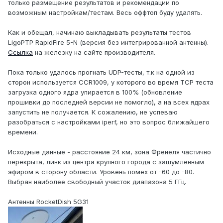
только размещение результатов и рекомендации по
возможным настройкам/тестам. Весь оффтоп буду удалять.
Как и обещал, начинаю выкладывать результаты тестов
LigoPTP RapidFire 5-N (версия без интегрированной антенны).
Ссылка
на железку на сайте производителя.
Пока только удалось прогнать UDP-тесты, т.к на одной из
сторон используется CCR1009, у которого во время TCP теста
загрузка одного ядра упирается в 100% (обновление
прошивки до последней версии не помогло), а на всех ядрах
запустить не получается. К сожалению, не успеваю
разобраться с настройками iperf, но это вопрос ближайшего
времени.
Исходные данные - расстояние 24 км, зона Френеля частично
перекрыта, линк из центра крупного города с зашумленным
эфиром в сторону области. Уровень помех от -60 до -80.
Выбран наиболее свободный участок диапазона 5 ГГц.
Антенны RocketDish 5G31