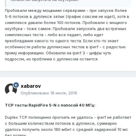
Пробовали между мощными серверами - при запуске более
5-6 потоков в дуплексе затык (трафик совсем не идет), хотя в
симплексе давали более 100 потоков. Пробовали с мощного
ноутбука - тоже самое. Пробовали запускать два встречных
симплексных теста - либо все падает, либо идет
преобладание какого-то одного теста. Если кто-то знает
особенности работы дуплексных тестов в iperf - с радостью
приму информацию. Обновили на iperf 3 - цифры чуть
подросли, но проблема с дуплексом остается.
xabarov
Опубликовано
18 июля, 2016
TCP тесты RapidFire 5-N с полосой 40 МГц:
Duplex TCP полноценно прогнать не удалось - iperf не работает
с большим количеством потоков в дуплексе, суммарно
удалось получить около 180 мбит с средней задержкой 10 мс
без потерь.