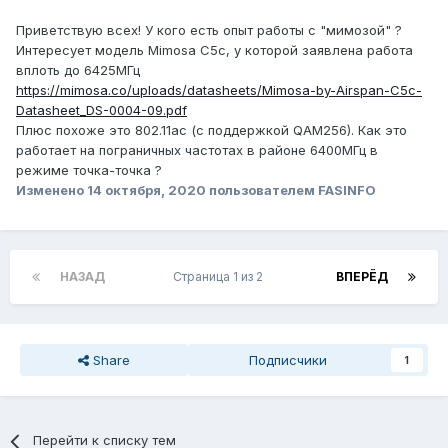
Приветствую всех! У кого есть опыт работы с "мимозой"
?
Интересует модель Mimosa C5c, у которой заявлена работа
вплоть до 6425МГц
https://mimosa.co/uploads/datasheets/Mimosa-by-Airspan-C5c-
Datasheet_DS-0004-09.pdf
Плюс похоже это 802.11ac (с поддержкой QAM256). Как это
работает на пограничных частотах в районе 6400МГц в
режиме точка-точка ?
Изменено
14 октября, 2020
пользователем FASINFO
НАЗАД
Страница 1 из 2
ВПЕРЁД
Share
Подписчики
1
Перейти к списку тем