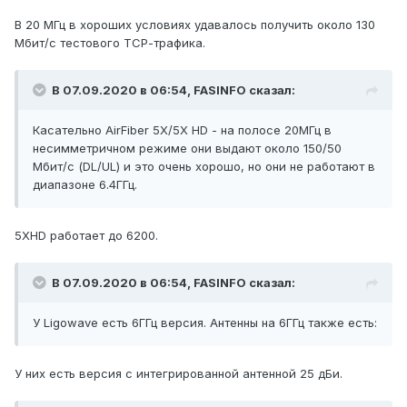
В 20 МГц в хороших условиях удавалось получить около 130
Мбит/с тестового ТСР-трафика.
В 07.09.2020 в 06:54,
FASINFO
сказал:
Касательно AirFiber 5X/5X HD - на полосе 20МГц в
несимметричном режи
ме они выдают около 150/50
Мбит/с (DL/UL) и это очень хорошо, но они не работают в
диапазоне 6.4ГГц.
5XHD работает до 6200.
В 07.09.2020 в 06:54,
FASINFO
сказал:
У Ligowave есть 6ГГц версия. Антенны на 6ГГц также есть:
У них есть версия с интегрированной антенной 25 дБи.