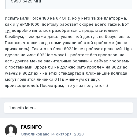
5950-6425 МГц
Испытывали Force 180 на 6.4GHz, но у него та же платформа,
как и у ePMP1000, поэтому работает скорее всего также. Вот
тут
подробно пытались разобраться с представителями
Камбиум, я им даже давал удаленный доступ, но безуспешно.
Похоже, что они тогда сами узнали об этой проблеме (но не
признались). Так что на базе 802.11n нет рабочих решений. Ligo
сделал на чипе 802.11ас wave1 - работает без провалов, но
есть другие менее значительные болячки + сейчас проблемы
с поставками. Вроде бы не должно быть проблем на 802.11ас
wave2 и 802.11ах - на этих стандартах в ближайшие полгода
могут появится линейки 6 ГГц минимум от двух
производителей. Посмотрим, что у них получится
:)
1 month later...
FASINFO
Опубликовано
14 октября, 2020