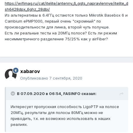
https://wifimag.ru/cat/itelite/antenny_6_ggts_napravlennye/itelite_d
sh6428dpx_6ghz_28dbi/
Из альтернативы в 6.4ГГц остаются только Mikrotik Basebox 6 и
Cambium ePMP1000, первый очень "скромный" по
производительности для линка, второй чуть получше.
Есть ли реальные тесты на 20МГц полосе? Есть ли режим
несимметричного разделение 75/25% как у airFiber?
xabarov
Опубликовано
7 сентября, 2020
В 07.09.2020 в 06:54,
FASINFO
сказал:
Интересует пропу
скная способность LigoPTP на полосе
20МГц, результаты для полосы 80МГц мо
жно не
приводить, т.к. не возможно испо
льзовать в наших
реалиях.