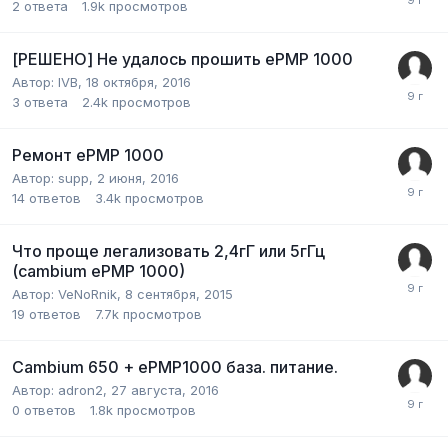
2
ответа
1.9k
просмотров
[РЕШЕНО] Не удалось прошить ePMP 1000
Автор:
IVB
,
18 октября, 2016
3
ответа
2.4k
просмотров
Ремонт еРМР 1000
Автор:
supp
,
2 июня, 2016
14
ответов
3.4k
просмотров
Что проще легализовать 2,4гГ или 5гГц
(cambium еРМР 1000)
Автор:
VeNoRnik
,
8 сентября, 2015
19
ответов
7.7k
просмотров
Cambium 650 + ePMP1000 база. питание.
Автор:
adron2
,
27 августа, 2016
0
ответов
1.8k
просмотров