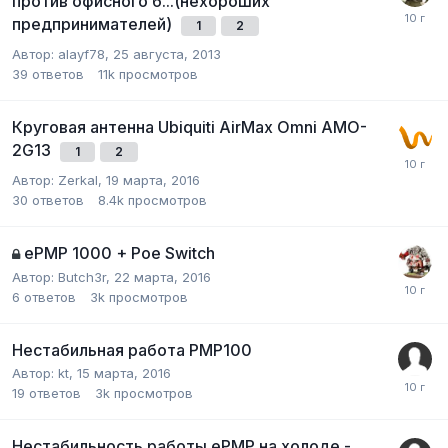
против офисного б...(нехороших
предпринимателей)
1
2
Автор:
alayf78
,
25 августа, 2013
39
ответов
11k
просмотров
Круговая антенна Ubiquiti AirMax Omni AMO-
2G13
1
2
Автор:
Zerkal
,
19 марта, 2016
30
ответов
8.4k
просмотров
ePMP 1000 + Poe Switch
Автор:
Butch3r
,
22 марта, 2016
6
ответов
3k
просмотров
Нестабильная работа PMP100
Автор:
kt
,
15 марта, 2016
19
ответов
3k
просмотров
Нестабильность работы ePMP на холоде -