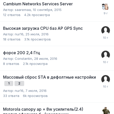
Cambium Networks Services Server
Автор:
saaremaa
,
10 сентября, 2015
12
ответов
4.2k
просмотра
Высокая загрузка CPU баз AP GPS Sync
Автор:
nur16
,
25 июля, 2016
18
ответов
3.1k
просмотров
форсе 200 2,4 Ггц
Автор:
Constantin
,
28 июля, 2016
8
ответов
2.1k
просмотра
Массовый сброс STA в дефолтные настройки
1
2
Автор:
nur16
,
7 июля, 2016
33
ответа
6k
просмотров
Motorola canopy ap + 8w усилитель(2.4)