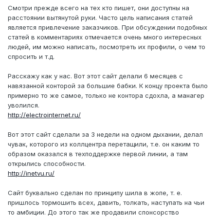
Смотри прежде всего на тех кто пишет, они доступны на
расстоянии вытянутой руки. Часто цель написания статей
является привлечение заказчиков. При обсуждении подобных
статей в комментариях отмечается очень много интересных
людей, им можно написать, посмотреть их профили, о чем то
спросить и т.д.
Расскажу как у нас. Вот этот сайт делали 6 месяцев с
навязанной конторой за большие бабки. К концу проекта было
примерно то же самое, только не контора сдохла, а манагер
уволился.
http://electrointernet.ru/
Вот этот сайт сделали за 3 недели на одном дыхании, делал
чувак, которого из коллцентра перетащили, т.е. он каким то
образом оказался в техподдержке первой линии, а там
открылись способности.
http://inetvu.ru/
Сайт буквально сделан по принципу шила в жопе, т. е.
пришлось тормошить всех, давить, толкать, наступать на чьи
то амбиции. До этого так же продавили спонсорство