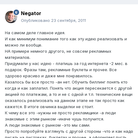
Negator
Опубликовано
23 сентября, 2011
На самом деле главное идея.
И как минимум понимание того как эту идею реализовать и
можно ли вообще.
НА примере немного другого, не совсем рекламных
материалов.
Придумали у нас идею - платишь за год интернета -2 мес. в
подарок. Фразы там, рекламные буклеты и прочее. Все
здорово красиво и даже мне понравилось.
Казалось бы все просто -ан нет. Обучить биллинг понять кто
когда и как заплатил. Понять что акция пересекается с другой
акцией по платежам, а то и не с одной и т.п. технические вещи
оказалось реализовать на данном этапе не так просто как
кажется. В итоге овчинка выделки не стоит.
К чему все это -нужны не просто рекламщики -а люди
знакомые с этим рынком -иначе чушь получится.
А люди знакомые с рынком -это мы сами.
Просто попробуйте взглянуть с другой стороны -что и как надо
писать на листовках, буклетах и прочее, а оформляет пусть