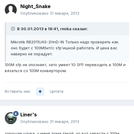
Night_Snake
Опубликовано
31 января, 2013
В 30.01.2013 в 18:41, rmika сказал:
Mikrotik RB2011UAS-2HnD-IN Только надо проверять как
оно будет с 100Мбит/с sfp'ишкой работать. И цена вас
наверно не порадует.
100М sfp не опознает, зато умеет 1G SFP переводить в 100М и
вязаться со 100М конвертором.
Вставить ник
Цитата
Liner's
Опубликовано
31 января, 2013
хорошая штука, у меня дома такой, но вот завести с 100м