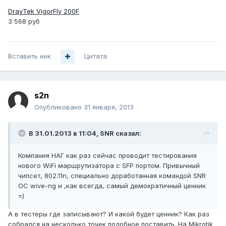
DrayTek VigorFly 200F
3 568 руб
Вставить ник
Цитата
s2n
Опубликовано
31 января, 2013
В 31.01.2013 в 11:04, SNR сказал:
Компания НАГ как раз сейчас проводит тестирования
нового WiFi маршрутизатора с SFP портом. Привычный
чипсет, 802.11n, специально доработанная командой SNR
ОС wive-ng и ,как всегда, самый демократичный ценник
=)
А в тестеры где записывают? И какой будет ценник? Как раз
собрался на несколько точек подобное поставить. На Mikrotik