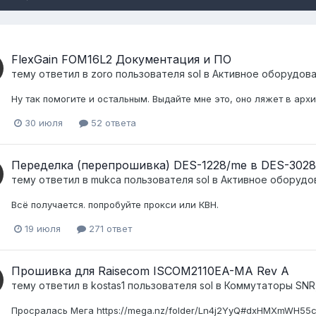
FlexGain FOM16L2 Документация и ПО
тему ответил в
zoro
пользователя
sol
в
Активное оборудовани
Ну так помогите и остальным. Выдайте мне это, оно ляжет в ар
30 июля
52 ответа
Переделка (перепрошивка) DES-1228/me в DES-3028
тему ответил в
mukca
пользователя
sol
в
Активное оборудова
Всё получается. попробуйте прокси или КВН.
19 июля
271 ответ
Прошивка для Raisecom ISCOM2110EA-MA Rev A
тему ответил в
kostas1
пользователя
sol
в
Коммутаторы SNR,
Просралась Мега https://mega.nz/folder/Ln4j2YyQ#dxHMXmWH55