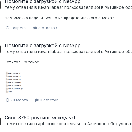
Помогите с загрузкой с NetApp
тему ответил в
ruvanillabear
пользователя
sol
в
Активное обо
Чем именно поделиться-то из представленного списка?
1 апреля
8 ответов
Помогите с загрузкой с NetApp
тему ответил в
ruvanillabear
пользователя
sol
в
Активное обо
Есть только такое.
28 марта
8 ответов
Cisco 3750 роутинг между vrf
тему ответил в
apb
пользователя
sol
в
Активное оборудование