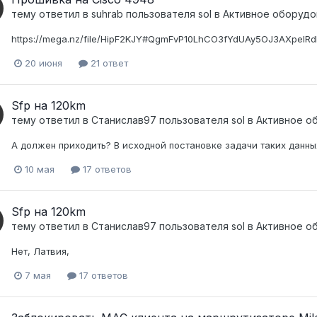
тему ответил в
suhrab
пользователя
sol
в
Активное оборудова
https://mega.nz/file/HipF2KJY#QgmFvP10LhCO3fYdUAy5OJ3AXpelRd
20 июня
21 ответ
Sfp на 120km
тему ответил в
Станислав97
пользователя
sol
в
Активное об
А должен приходить? В исходной постановке задачи таких данных
10 мая
17 ответов
Sfp на 120km
тему ответил в
Станислав97
пользователя
sol
в
Активное об
Нет, Латвия,
7 мая
17 ответов