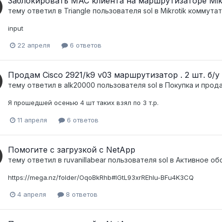
Заблокировать MAC клиента на маршрутизаторе Mik
тему ответил в
Triangle
пользователя
sol
в
Mikrotik коммут
input
22 апреля
6 ответов
Продам Cisco 2921/k9 v03 маршрутизатор . 2 шт. б/у
тему ответил в
alk20000
пользователя
sol
в
Покупка и прод
Я прошедшей осенью 4 шт таких взял по 3 т.р.
11 апреля
6 ответов
Помогите с загрузкой с NetApp
тему ответил в
ruvanillabear
пользователя
sol
в
Активное обо
https://mega.nz/folder/OqoBkRhb#IGtL93xrREhlu-BFu4K3CQ
4 апреля
8 ответов