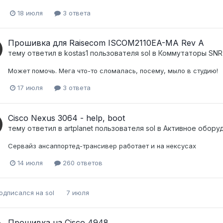
18 июля
3 ответа
Прошивка для Raisecom ISCOM2110EA-MA Rev A
тему ответил в
kostas1
пользователя
sol
в
Коммутаторы SNR,
Может помочь. Мега что-то сломалась, посему, мыло в студию!
17 июля
3 ответа
Cisco Nexus 3064 - help, boot
тему ответил в
artplanet
пользователя
sol
в
Активное оборудо
Сервайз ансаппортед-трансивер работает и на нексусах
14 июля
260 ответов
одписался на
sol
7 июля
Прошивка на Cisco 4948