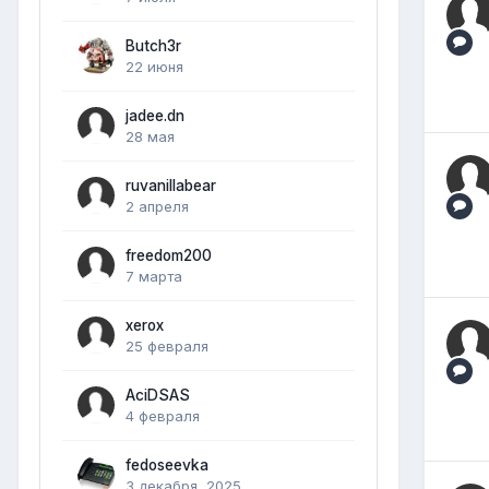
Butch3r
22 июня
jadee.dn
28 мая
ruvanillabear
2 апреля
freedom200
7 марта
xerox
25 февраля
AciDSAS
4 февраля
fedoseevka
3 декабря, 2025