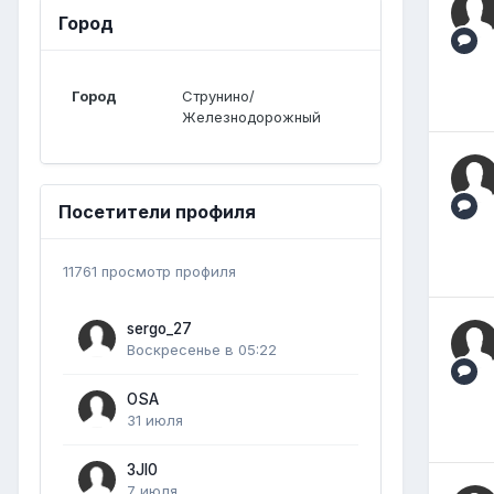
Город
Город
Струнино/
Железнодорожный
Посетители профиля
11761 просмотр профиля
sergo_27
Воскресенье в 05:22
OSA
31 июля
3JI0
7 июля