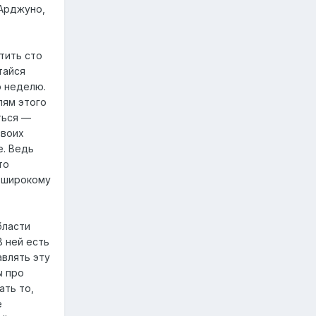
 Арджуно,
тить сто
тайся
ю неделю.
лям этого
ться —
своих
е. Ведь
то
о широкому
бласти
В ней есть
авлять эту
ы про
ать то,
е