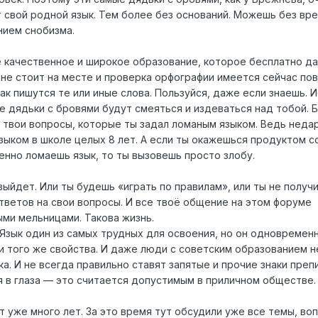
т свой родной язык. Тем более без оснований. Можешь без вр
нием снобизма.
е качественное и широкое образование, которое бесплатно да
 не стоит на месте и проверка орфографии имеется сейчас по
как пишутся те или иные слова. Пользуйся, даже если знаешь. 
е дядьки с бровями будут смеяться и издеваться над тобой. 
а твои вопросы, которые ты задал ломаным языком. Ведь неда
зыком в школе целых 8 лет. А если ты окажешься продуктом с
енно ломаешь язык, то ты вызовешь просто злобу.
выйдет. Или ты будешь «играть по правилам», или ты не получ
Ответов на свои вопросы. И все твоё общение на этом форуме
ыми мельницами. Такова жизнь.
 Язык один из самых трудных для освоения, но он одновремен
и того же свойства. И даже люди с советским образованием н
. И не всегда правильно ставят запятые и прочие знаки преп
я в глаза — это считается допустимым в приличном обществе.
т уже много лет. За это время тут обсудили уже все темы, во