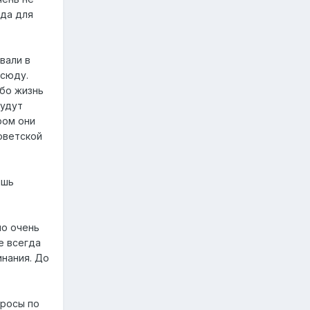
еда для
вали в
всюду.
Ибо жизнь
Будут
ром они
оветской
ишь
но очень
е всегда
инания. До
просы по