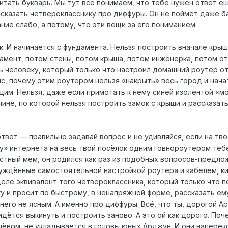
итать букварь. Мы тут все понимаем, что тебе нужен ответ ещ
ассказать четверокласснику про диффуры. Он не поймёт даже б
ние слабо, а потому, что эти вещи за его пониманием.
. И начинается с фундамента. Нельзя построить вначале крыш
дамент, потом стены, потом крыша, потом инженерка, потом от
 человеку, который только что настроил домашний роутер от 
с, почему этим роутером нельзя «накрыть» весь город и нача
им. Нельзя, даже если примотать к нему синей изолентой «
чине, по которой нельзя построить замок с крыши и рассказат
ответ — правильно задавай вопрос и не удивляйся, если на тв
» интернета на весь твой посёлок одним говнороутером теб
стный мем, он родился как раз из подобных вопросов-предло
буждённые самостоятельной настройкой роутера и кабелем, к
деле эквивалент того четвероклассника, который только что п
у и просит по быстрому, в ненапряжной форме, рассказать ем
него не ясным. А именно про диффуры. Всё, что ты, дорогой А
дётся выкинуть и построить заново. А это ой как дорого. Поч
шёвом, не укладывается в головы юных Арджун. И они наперек