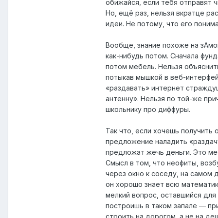
обижайся, если тебя отправят ч
Но, ещё раз, нельзя вкратце р
идеи. Не потому, что его понима
Вообще, знание похоже на зАмок
как-нибудь потом. Сначала фун
потом мебель. Нельзя объяснить
потыкав мышкой в веб-интерфей
«раздавать» интернет страждущ
антенну». Нельзя по той-же при
школьнику про диффуры.
Так что, если хочешь получить 
предложение наладить «раздачу
предложат жечь деньги. Это ме
Смысл в том, что неофиты, воз
через окно к соседу, на самом 
он хорошо знает всю математик
мелкий вопрос, оставшийся для 
построишь в таком запале — при
строить на дорогом, а не на де