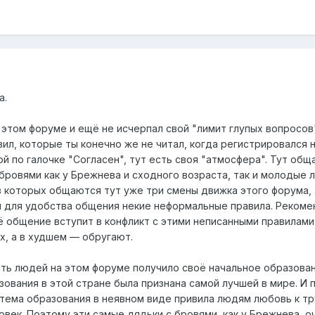
а.
 этом форуме и ещё не исчерпал свой "лимит глупых вопросов"
ил, которые ты конечно же не читал, когда регистрировался 
й по галочке "Согласен", тут есть своя "атмосфера". Тут об
 бровями как у Брежнева и сходного возраста, так и молодые 
з которых общаются тут уже три смены движка этого форума, 
и для удобства общения некие неформальные правила. Реком
ё общение вступит в конфликт с этими неписанными правилами 
х, а в худшем — обругают.
часть людей на этом форуме получило своё начальное образован
зования в этой стране была признана самой лучшей в мире. И 
стема образования в неявном виде привила людям любовь к тр
овек. Поэтому эти самые дядьки с бровями, как у Брежнева, о