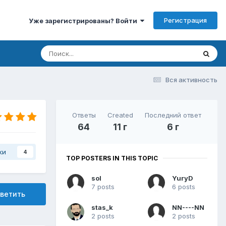
Регистрация
Уже зарегистрированы? Войти
Вся активность
Ответы
Created
Последний ответ
64
11 г
6 г
ки
4
TOP POSTERS IN THIS TOPIC
sol
YuryD
7 posts
6 posts
ветить
stas_k
NN----NN
2 posts
2 posts