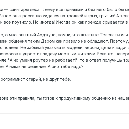
и — санитары леса, к нему все привыкли и без него было бы ск
анее он агрессивно кидался на троллей и грыз, грыз их! А теп
 всё поутихло. Но иногда! Иногда он как прежде срывается в 
ос, о многопытный Арджуно, помни, что штатные Телепаты или
тники общения таким Даром как правило не обладают. Поэтому,
о полнее. Не забывай указывать модели, версии, цели и задачи
вопросов и упростит задачу местным жителям. Если же, напе
иле "А чо уменя роутер не работает!", то в ответ получишь то
. А никак не решение. А оно тебе надо?
программист старый, не друг тебе.
своив эти правила, ты готов к продуктивному общению на наше