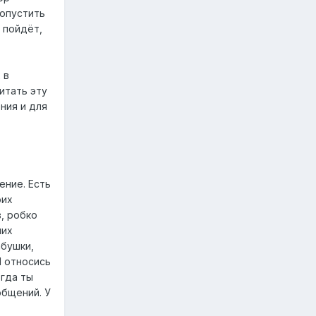
ропустить
е пойдёт,
 в
итать эту
ния и для
ение. Есть
оих
, робко
ших
абушки,
И относись
огда ты
общений. У