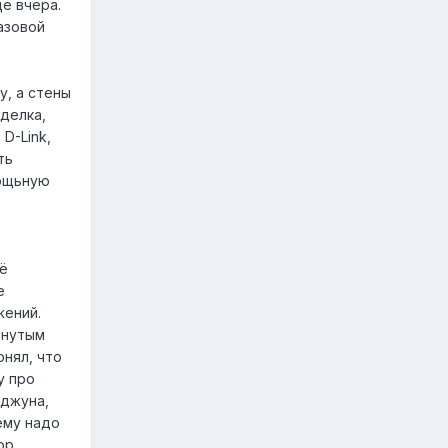
ё вчера.
азовой
у, а стены
делка,
D-Link,
ть
мощьную
ь
оё
е
жений.
инутым
онял, что
у про
рджуна,
ему надо
ор