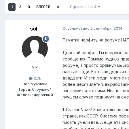
1
2
3
ВПЕРЁД
Страница 1 из 3
sol
Опубликовано
2 сентября, 2014
Памятка неофиту на форуме НАГ
Дорогой неофит. Ты впервые на
сообщения. Помимо нудных прав
форуме, а просто брякнул мышко
VIP
разные люди. Есть как дядьки с
двадцати. И эти люди, многие и
3.7k
Пол:
Мужчина
более десятилетия, выработал
Город:
Струнино/
ознакомиться с ними. Иначе тво
Железнодорожный
лучшем случае поднимут на сме
1. Gramar Nazzi! Значительная 
стране, как СССР. Система обра
писать умели все. А ещё эта си
вообще, к тому, что делает Чел