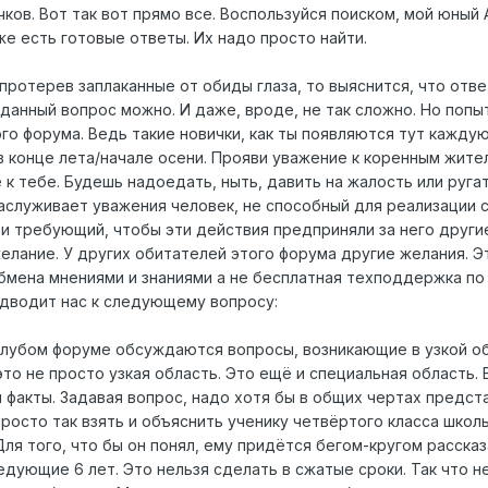
ков. Вот так вот прямо все. Воспользуйся поиском, мой юный
же есть готовые ответы. Их надо просто найти.
протерев заплаканные от обиды глаза, то выяснится, что отве
аданный вопрос можно. И даже, вроде, не так сложно. Но попы
го форума. Ведь такие новички, как ты появляются тут кажду
в конце лета/начале осени. Прояви уважение к коренным жите
 к тебе. Будешь надоедать, ныть, давить на жалость или руга
заслуживает уважения человек, не способный для реализации 
и требующий, чтобы эти действия предприняли за него други
елание. У других обитателей этого форума другие желания. Э
бмена мнениями и знаниями а не бесплатная техподдержка п
подводит нас к следующему вопросу:
голубом форуме обсуждаются вопросы, возникающие в узкой о
то не просто узкая область. Это ещё и специальная область. 
и факты. Задавая вопрос, надо хотя бы в общих чертах предст
росто так взять и объяснить ученику четвёртого класса школ
я того, что бы он понял, ему придётся бегом-кругом рассказ
едующие 6 лет. Это нельзя сделать в сжатые сроки. Так что н