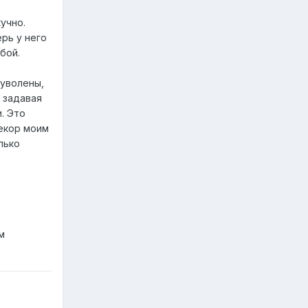
учно.
ерь у него
бой.
 уволены,
 задавая
. Это
рекор моим
лько
м