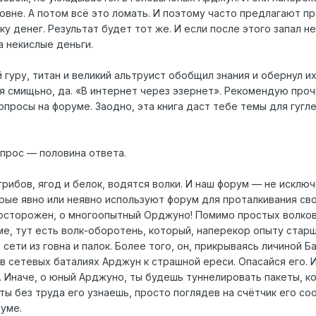
овне. А потом всё это ломать. И поэтому часто предлагают п
ку денег. Результат будет тот же. И если после этого запал н
а некислые деньги.
 гуру, титан и великий альтруист обобщил знания и обернул их
ся смищьно, да. «В интернет через эзернет». Рекомендую проч
вопросы на форуме. Заодно, эта книга даст тебе темы для гугле
прос — половина ответа.
грибов, ягод и белок, водятся волки. И наш форум — не исключ
орые явно или неявно используют форум для проталкивания св
осторожен, о многоопытный Орджуно! Помимо простых волков
е, тут есть волк-оборотень, который, наперекор опыту стар
сети из говна и палок. Более того, он, прикрываясь личиной Б
в сетевых баталиях Арджун к страшной ереси. Опасайся его. 
. Иначе, о юный Арджуно, ты будешь туннелировать пакеты, к
ты без труда его узнаешь, просто поглядев на счётчик его со
руме.