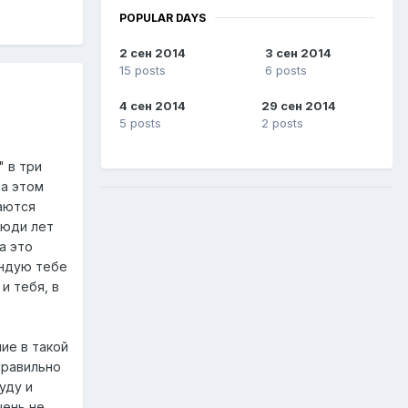
POPULAR DAYS
2 сен 2014
3 сен 2014
15 posts
6 posts
4 сен 2014
29 сен 2014
5 posts
2 posts
 в три
на этом
щаются
люди лет
а это
ендую тебе
и тебя, в
ие в такой
правильно
уду и
чень не