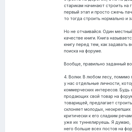
старикам начинают строить на г
первый этап и просто сжечь пач
то тогда строить нормально и з
Но не отчаивайся. Один местный
качестве книги. Книга называет
книгу перед тем, как задавать 
поиска на форуме.
Вообще, правильно заданный во
4. Волки. В любом лесу, помимо 
у нас отдельные личности, кот
коммерческих интересов. Будь 
продающих свой товар на форум
товарищей, предлагает строить 
склоняет молодых, неокрепших 
критически к его сладким речам
уже их туннелируешь. Я думаю, 
него больше всех постов на фо