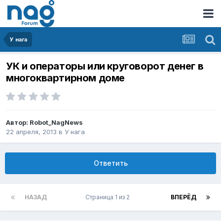
У нага
УК и операторы или круговорот денег в
многоквартирном доме
Автор:
Robot_NagNews
22 апреля, 2013
в
У нага
Ответить
НАЗАД
Страница 1 из 2
ВПЕРЁД