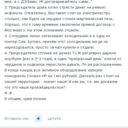
мне, а с ДЭЗами, УК договаривайтесь сами..."
2. Председатель дома хотел стрясти денег на ремонт
асфальта. Отказались. Выставил счёт на электричество
столько, как будто на чердаке стояла мартеновская печь...
Хорошо, что к тому времени заключили прямой договор с
Мосэнерго. На этом основании отшили.
3. Сотрудник лично затаскивал холодильник в в одну из
контор Сев. Бутово, причём этот холодильник нигде не
оприходовался, просто за нал купили и отдали.
4. Председателю (точнее её дочке) ТСЖ регулярно дарили
ноутбуки (раз в 2-3 года), в один "прекрасный день" ключи от
чердаков и подвалов перестали давать. По её распоряжению.
В конце концов все активное оборудование хапнули
конкуренты (только НР на 1 мл рублей). Дескать раз стоит на
нашей территории - значит наше! И как вы, т.е. мы докажем
что это наше провайдеровское?
#...#...
В общем, чума полная.
Вставить ник
Цитата