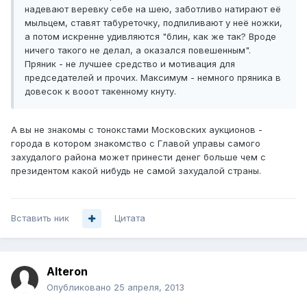
надевают веревку себе на шею, заботливо натирают её
мыльцем, ставят табуреточку, подпиливают у неё ножки,
а потом искренне удивляются "блин, как же так? Вроде
ничего такого не делал, а оказался повешенным".
Пряник - не лучшее средство и мотивация для
председателей и прочих. Максимум - немного пряника в
довесок к вооот такенному кнуту.
А вы не знакомы с тонокстами Московских аукционов -
города в котором знакомство с Главой управы самого
захудалого района может принести денег больше чем с
президентом какой нибудь не самой захудалой страны.
Вставить ник
Цитата
Alteron
Опубликовано
25 апреля, 2013