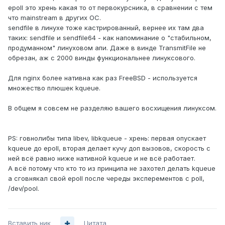
epoll это хрень какая то от первокурсника, в сравнении с тем
что mainstream в других ОС.
sendfile в линухе тоже кастрированный, вернее их там два
таких: sendfile и sendfile64 - как напоминание о "стабильном,
продуманном" линуховом апи. Даже в винде TransmitFile не
обрезан, аж с 2000 винды функциональнее линуксового.
Для nginx более нативна как раз FreeBSD - используется
множество плюшек kqueue.
В общем я совсем не разделяю вашего восхищения линуксом.
PS: говнолибы типа libev, libkqueue - хрень: первая опускает
kqueue до epoll, вторая делает кучу доп вызовов, скорость с
ней всё равно ниже нативной kqueue и не всё работает.
А всё потому что кто то из принципа не захотел делать kqueue
а сговнякал свой epoll после череды эксперементов с poll,
/dev/pool.
Вставить ник
Цитата