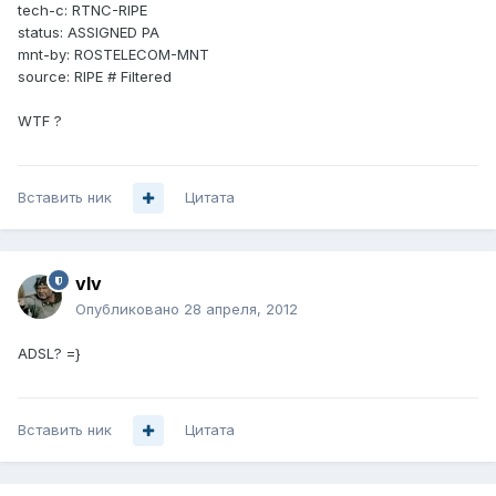
tech-c: RTNC-RIPE
status: ASSIGNED PA
mnt-by: ROSTELECOM-MNT
source: RIPE # Filtered
WTF ?
Вставить ник
Цитата
vIv
Опубликовано
28 апреля, 2012
ADSL? =}
Вставить ник
Цитата