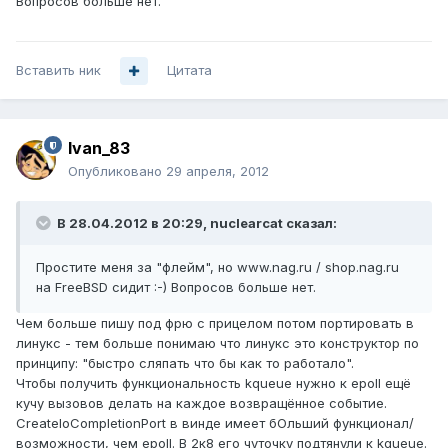
Вопросов больше нет.
Вставить ник
Цитата
Ivan_83
Опубликовано
29 апреля, 2012
В 28.04.2012 в 20:29, nuclearcat сказал:
Простите меня за "флейм", но www.nag.ru / shop.nag.ru
на FreeBSD сидит :-) Вопросов больше нет.
Чем больше пишу под фрю с прицелом потом портировать в
линукс - тем больше понимаю что линукс это конструктор по
принципу: "быстро сляпать что бы как то работало".
Чтобы получить функциональность kqueue нужно к epoll ещё
кучу вызовов делать на каждое возвращённое событие.
CreateIoCompletionPort в винде имеет бОльший функционал/
возможности, чем epoll. В 2к8 его чуточку подтянули к kqueue.