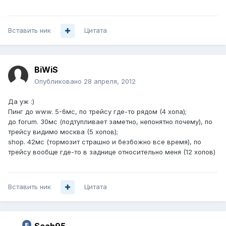
Вставить ник
Цитата
BiWiS
Опубликовано
28 апреля, 2012
Да уж :)
Пинг до www. 5-6мс, по трейсу где-то рядом (4 хопа);
до forum. 30мс (подтупливает заметно, непонятно почему), по
трейсу видимо москва (5 хопов);
shop. 42мс (тормозит страшно и безбожно все время), по
трейсу вообще где-то в заднице относительно меня (12 хопов)
Вставить ник
Цитата