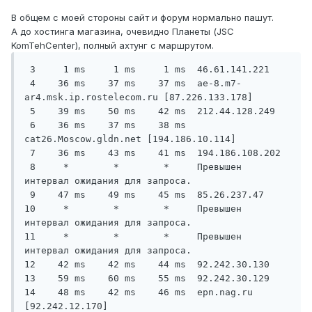
В общем с моей стороны сайт и форум нормально пашут.
А до хостинга магазина, очевидно Планеты (JSC
KomTehCenter), полный ахтунг с маршрутом.
 3     1 ms     1 ms     1 ms  46.61.141.221

 4    36 ms    37 ms    37 ms  ae-8.m7-
ar4.msk.ip.rostelecom.ru [87.226.133.178]

 5    39 ms    50 ms    42 ms  212.44.128.249

 6    36 ms    37 ms    38 ms  
cat26.Moscow.gldn.net [194.186.10.114]

 7    36 ms    43 ms    41 ms  194.186.108.202

 8     *        *        *     Превышен 
интервал ожидания для запроса.

 9    47 ms    49 ms    45 ms  85.26.237.47

10     *        *        *     Превышен 
интервал ожидания для запроса.

11     *        *        *     Превышен 
интервал ожидания для запроса.

12    42 ms    42 ms    44 ms  92.242.30.130

13    59 ms    60 ms    55 ms  92.242.30.129

14    48 ms    42 ms    46 ms  epn.nag.ru 
[92.242.12.170]
