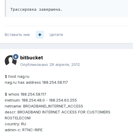
Трассировка завершена.
Вставить ник
Цитата
bitbucket
Опубликовано
28 апреля, 2012
$ host nag.ru
nag.ru has address 188.254.58.117
$ whois 188.254.58.117
inetnum: 188.254.48.0 - 188.254.63.255
netname: BROADBAND_INTERNET_ACCESS
descr: BROADBAND INTERNET ACCESS FOR CUSTOMERS
ROSTELECOM
country: RU
admin-c: RTNC-RIPE