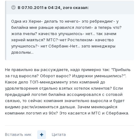
В 07.10.2011 в 04:24, zoro сказал:
Одна из Херни- делать то нечего- это ребрендинг- у
билайна мне раньше нравился логотип- а теперь что?
жопа пчелы? качество улучшилось- нет... так зачем
херней маяться? МТС?-нет Ростелеком- качество
улучшилось?- нет Сбербанк-Нет... зато менеджеры
довольны...
Не правильно вы рассуждаете, надо примерно так: "Прибыль
за год выросла? Оборот вырос? Издержки уменьшились?".
Какое дело ТОП-менеджменту этих компаний до
удовлетворения отдельно взятых хотелок клиентов? Если
предыдущий логотип билайна ассоциировался с сотовой
связью, то сейчас компания значительно выросла и будет
видимо расти/изменяться дальше. Зачем меняющийся
компании логотип из 90х? Это касается и МТС и Сбербанка.
Вставить ник
Цитата