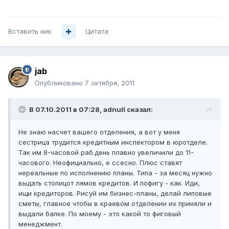
Вставить ник
Цитата
jab
Опубликовано
7 октября, 2011
В 07.10.2011 в 07:28, adnull сказал:
Не знаю насчет вашего отделения, а вот у меня
сестрица трудится кредитным инспектором в юротделе.
Так им 8-часовой раб.день плавно увеличили до 11-
часового. Неофициально, е ссесно. Плюс ставят
нереальные по исполнению планы. Типа - за месяц нужно
выдать стопицот лямов кредитов. И пофигу - как. Иди,
ищи кредиторов. Рисуй им бизнес-планы, делай липовые
сметы, главное чтобы в краевом отделении их приняли и
выдали бапке. По моему - это какой то фиговый
менеджмент.