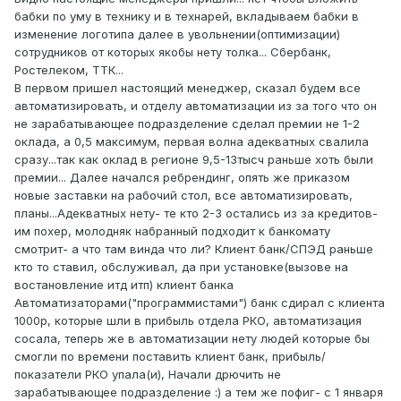
бабки по уму в технику и в технарей, вкладываем бабки в
изменение логотипа далее в увольнении(оптимизации)
сотрудников от которых якобы нету толка... Сбербанк,
Ростелеком, ТТК...
В первом пришел настоящий менеджер, сказал будем все
автоматизировать, и отделу автоматизации из за того что он
не зарабатывающее подразделение сделал премии не 1-2
оклада, а 0,5 максимум, первая волна адекватных свалила
сразу...так как оклад в регионе 9,5-13тысч раньше хоть были
премии... Далее начался ребрендинг, опять же приказом
новые заставки на рабочий стол, все автоматизировать,
планы...Адекватных нету- те кто 2-3 остались из за кредитов-
им похер, молодняк набранный подходит к банкомату
смотрит- а что там винда что ли? Клиент банк/СПЭД раньше
кто то ставил, обслуживал, да при установке(вызове на
востановление итд итп) клиент банка
Автоматизаторами("программистами") банк сдирал с клиента
1000р, которые шли в прибыль отдела РКО, автоматизация
сосала, теперь же в автоматизации нету людей которые бы
смогли по времени поставить клиент банк, прибыль/
показатели РКО упала(и), Начали дрючить не
зарабатывающее подразделение :) а тем же пофиг- с 1 января