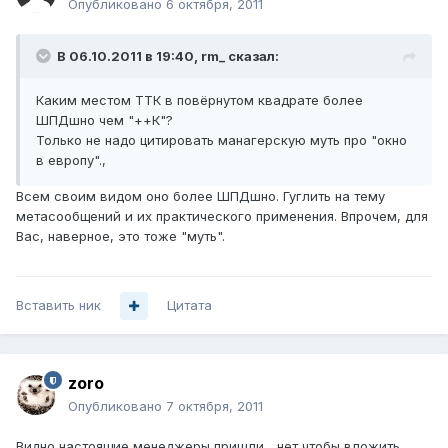
Опубликовано
6 октября, 2011
В 06.10.2011 в 19:40, rm_ сказал:
Каким местом ТТК в повёрнутом квадрате более
ШПДшно чем "++К"?
Только не надо цитировать манагерскую муть про "окно
в европу".,
Всем своим видом оно более ШПДшно. Гуглить на тему
метасообщений и их практического применения. Впрочем, для
Вас, наверное, это тоже "муть".
Вставить ник
Цитата
zoro
Опубликовано
7 октября, 2011
Видно настоящие менеджеры пришли... нет чтобы вложить