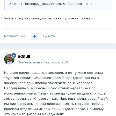
Хьюлет-Пакаард, Делл, интел, майкрософт, эпл.
Учите историю, молодой человек... учите историю.
Вставить ник
Цитата
adnull
Опубликовано
7 октября, 2011
Не знаю насчет вашего отделения, а вот у меня сестрица
трудится кредитным инспектором в юротделе. Так им 8-
часовой раб.день плавно увеличили до 11-часового.
Неофициально, е ссесно. Плюс ставят нереальные по
исполнению планы. Типа - за месяц нужно выдать стопицот
лямов кредитов. И пофигу - как. Иди, ищи кредиторов. Рисуй
им бизнес-планы, делай липовые сметы, главное чтобы в
краевом отделении их приняли и выдали бапке. По моему -
это какой то фиговый менеджмент.