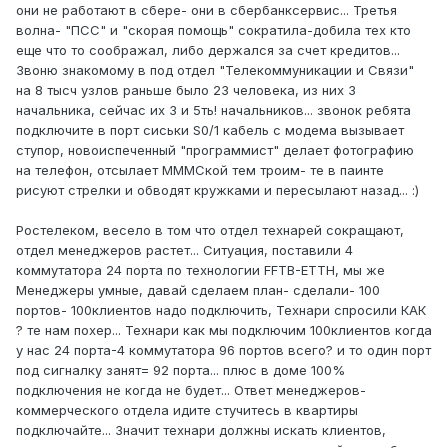
они не работают в сбере- они в сбербанксервис... Третья
волна- "ПСС" и "скорая помощь" сократила-добила тех кто
еще что то соображал, либо держался за счет кредитов...
Звоню знакомому в под отдел "Телекоммуникации и Связи"
на 8 тысч узлов раньше было 23 человека, из них 3
начальника, сейчас их 3 и 5ть! начальников... звонок ребята
подключите в порт сиськи S0/1 кабель с модема вызывает
ступор, новоиспеченный "программист" делает фотографию
на телефон, отсылает МММСкой тем троим- те в паинте
рисуют стрелки и обводят кружками и пересылают назад... :)
Ростелеком, весело в том что отдел технарей сокращают,
отдел менеджеров растет... Ситуация, поставили 4
коммутатора 24 порта по технологии FFTB-ETTH, мы же
Менеджеры умные, давай сделаем план- сделали- 100
портов- 100клиентов надо подключить, Технари спросили КАК
? те нам похер... Технари как мы подключим 100клиентов когда
у нас 24 порта-4 коммутатора 96 портов всего? и то один порт
под сигналку занят= 92 порта... плюс в доме 100%
подключения не когда не будет... Ответ менеджеров-
коммерческого отдела идите стучитесь в квартиры
подключайте... Значит технари должны искать клиентов,