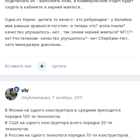
подключать их - выполнять план, а коммерческий отдел будет
сидеть в кабинете и херней маяться...
Одна из Херни- делать то нечего- это ребрендинг- у билайна
мне раньше нравился логотип- а теперь что? жопа пчелы?
качество улучшилось- нет... так зачем херней маяться? МТС?-
нет Ростелеком- качество улучшилось?- нет Сбербанк-Нет...
зато менеджеры довольны...
Вставить ник
Цитата
vIv
Опубликовано
7 октября, 2011
В Японии на одного конструктора в среднем приходится
порядка 120-ти технологов.
В США на одного конструктора всего порядка 20-ти
технологов.
В России на одного технолога порядка 70-ти конструкторов.