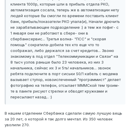
клиента 1000р, которые шли в прибыль отдела РКО,
автоматизация сосала, теперь же в автоматизации нету
людей которые бы смогли по времени поставить клиент
банк, прибыль/показатели РКО упала(и), Начали дрючить
не зарабатывающее подразделение :) а тем же пофиг- с
1 января они не работают в сбере- они в
сбербанксервис... Третья волна- "ПСС" и "скорая
помощь" сократила-добила тех кто еще что то
соображал, либо держался за счет кредитов... Звоню
знакомому в под отдел "Телекоммуникации и Связи" на
8 тысч узлов раньше было 23 человека, из них 3
начальника, сейчас их 3 и 5ть! начальников... звонок
ребята подключите в порт сиськи S0/1 кабель с модема
вызывает ступор, новоиспеченный "программист" делает
фотографию на телефон, отсылает МММСкой тем троим-
те в паинте рисуют стрелки и обводят кружками и
пересылают назад... :)
В нашем отделении Сбербанка сделали самую лучшую вещь
за 20 лет, о которой я так долго мечтал. Из 350 человек
уволили 270.