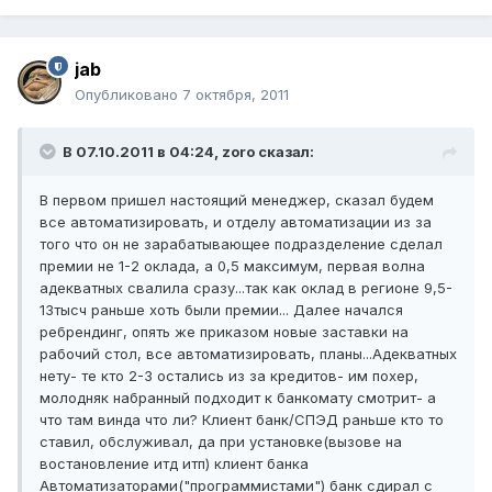
jab
Опубликовано
7 октября, 2011
В 07.10.2011 в 04:24, zoro сказал:
В первом пришел настоящий менеджер, сказал будем
все автоматизировать, и отделу автоматизации из за
того что он не зарабатывающее подразделение сделал
премии не 1-2 оклада, а 0,5 максимум, первая волна
адекватных свалила сразу...так как оклад в регионе 9,5-
13тысч раньше хоть были премии... Далее начался
ребрендинг, опять же приказом новые заставки на
рабочий стол, все автоматизировать, планы...Адекватных
нету- те кто 2-3 остались из за кредитов- им похер,
молодняк набранный подходит к банкомату смотрит- а
что там винда что ли? Клиент банк/СПЭД раньше кто то
ставил, обслуживал, да при установке(вызове на
востановление итд итп) клиент банка
Автоматизаторами("программистами") банк сдирал с