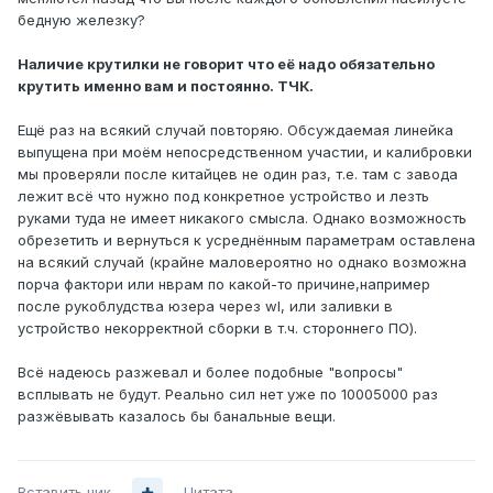
бедную железку?
Наличие крутилки не говорит что её надо обязательно
крутить именно вам и постоянно. ТЧК.
Ещё раз на всякий случай повторяю. Обсуждаемая линейка
выпущена при моём непосредственном участии, и калибровки
мы проверяли после китайцев не один раз, т.е. там с завода
лежит всё что нужно под конкретное устройство и лезть
руками туда не имеет никакого смысла. Однако возможность
обрезетить и вернуться к усреднённым параметрам оставлена
на всякий случай (крайне маловероятно но однако возможна
порча фактори или нврам по какой-то причине,например
после рукоблудства юзера через wl, или заливки в
устройство некорректной сборки в т.ч. стороннего ПО).
Всё надеюсь разжевал и более подобные "вопросы"
всплывать не будут. Реально сил нет уже по 10005000 раз
разжёвывать казалось бы банальные вещи.
Вставить ник
Цитата