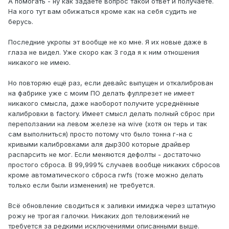
А помогать - ну как задаёте вопрос такой ответ и получаете.
На кого тут вам обижаться кроме как на себя судить не
берусь.
Последние укропы эт вообще не ко мне. Я их новые даже в
глаза не видел. Уже скоро как 3 года я к ним отношения
никакого не имею.
Но повторяю ещё раз, если девайс выпущен и откалиброван
на фабрике уже с моим ПО делать фуллрезет не имеет
никакого смысла, даже наоборот получите усреднённые
калибровки в factory. Имеет смысл делать полный сброс при
переползании на левом железе на wive (хотя он терь и так
сам выполниться) просто потому что было тонна г-на с
кривыми калибровками аля дыр300 которые драйвер
распарсить не мог. Если меняются дефолты - достаточно
простого сброса. В 99,999% случаев вообще никаких сбросов
кроме автоматического сброса rwfs (тоже можно делать
только если были изменения) не требуется.
Всё обновление сводиться к заливки имиджа через штатную
рожу не трогая галочки. Никаких доп теловижений не
требуется за редкими исключениями описанными выше.