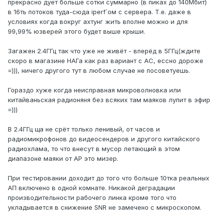
прекрасно дует больше сотки суммарно (в пиках до 140Мбит)
в 16ть потоков туда-сюда iperf`ом с сервера. Т.е. даже в
условиях когда вокруг ахтунг жить вполне можно и для
99,99% юзверей этого будет выше крыши.
Загажен 2.4ГГц так что уже не живёт - вперёд в 5ГГц(ждите
скоро в магазине НАГа как раз вариант с AC, ессно дороже
=))), ничего другого тут в любом случае не посоветуешь.
Гораздо хуже когда неисправная микроволновка или
китайваньская радионяня без всяких там маяков лупит в эфир
=)))
В 2.4ГГц ща не срёт только ленивый, от часов и
радиомикрофонов до видеосендеров и другого китайского
радиохлама, то что внесут в мусор летающий в этом
диапазоне маяки от AP это мизер.
При тестировании доходит до того что больше 10тка реальных
АП включено в одной комнате. Никакой деградации
производительности рабочего линка кроме того что
укладывается в снижение SNR не замечено с микроскопом.