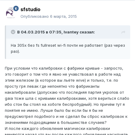
sfstudio
Опубликовано
6 марта, 2015
В 04.03.2015 в 07:35, Ivantey сказал:
На 305x без fs fullreset wi-fi почти не работает (раз через
раз).
При условии что калибровки с фабрики кривые - запросто,
это говорит о том что я явно не учавствовал в работе над
этим железом (в которое вы льёте wive) и только, т.е. по
просту гря левак где непонятно что фабриканты
накалибровали (допускаю что последняя партия укропов от
gaia тоже шла с кривыми калибровками, хотя вериться слабо
ибо стон бы стоял на хоботе беспробудный). Но причём тут я
понятия не имею. Лучше было бы если бы я бы не
предусмотрел подобного и не сделал бы сброс калибровок к
значениями подходящими в большинстве случаев?
И после каждого обновления магически калибровки
меняются назад что вы после каждого обновления насилуете