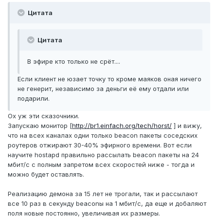
Цитата
Цитата
В эфире кто только не срёт....
Если клиент не юзает точку то кроме маяков оная ничего
не генерит, независимо за деньги её ему отдали или
подарили.
Ох уж эти сказочники.
Запускаю монитор [
http://br1.einfach.org/tech/horst/
] и вижу,
что на всех каналах одни только beacon пакеты соседских
роутеров отжирают 30-40% эфирного времени. Вот если
научите hostapd правильно рассылать beacon пакеты на 24
мбит/с с полным запретом всех скоростей ниже - тогда и
можно будет оставлять.
Реализацию демона за 15 лет не трогали, так и рассылают
все 10 раз в секунду beaconы на 1 мбит/с, да еще и добаляют
поля новые постоянно, увеличивая их размеры.