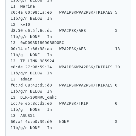
11b/g/n BELOW  In

11  Marina                           
c0:4a:00:98:1a:e6   WPA1PSKWPA2PSK/TKIPAES 5        
11b/g/n BELOW  In

12  kv10                             
d8:50:e6:5f:6c:dc   WPA2PSK/AES            5        
11b/g/n NONE   In

13  0xD093D180D0B8D0BC               
00:14:d1:66:98:aa   WPA2PSK/AES            13       
11b/g   NONE   In

13  TP-LINK_985924                   
e8:de:27:98:59:24   WPA1PSKWPA2PSK/TKIPAES 20       
11b/g/n BELOW  In

13  admin                            
f0:7d:68:42:d5:d0   WPA1PSKWPA2PSK/TKIPAES 0        
11b/g/n BELOW  In

13  DIR-300NRU_omkc                  
1c:7e:e5:8c:d2:e6   WPA2PSK/TKIP           0        
11b/g   NONE   In

13  ASUS51                           
60:a4:4c:e0:39:d0   NONE                   5        
11b/g/n NONE   In
