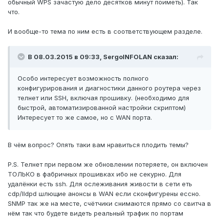
обычный WPS зачастую дело десятков минут поиметь). Так
что.
И вообще-то тема по ним есть в соответствующем разделе.
В 08.03.2015 в 09:33, SergoINFOLAN сказал:
Особо интересует возможность полного
конфигурирования и диагностики данного роутера через
телнет или SSH, включая прошивку. (необходимо для
быстрой, автоматизированной настройки скриптом)
Интересует то же самое, но с WAN порта.
В чём вопрос? Опять таки вам нравиться плодить темы?
P.S. Телнет при первом же обновлении потеряете, он включен
ТОЛЬКО в фабричных прошивках ибо не секурно. Для
удалёнки есть ssh. Для ослеживания живости в сети еть
cdp/lldpd шлющие анонсы в WAN если сконфигурены ессно.
SNMP так же на месте, счётчики снимаются прямо со свитча в
нём так что будете видеть реальный трафик по портам