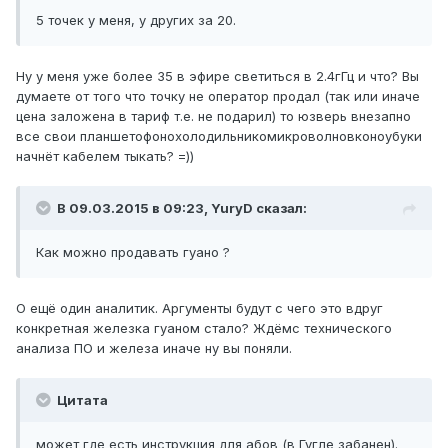
5 точек у меня, у других за 20.
Ну у меня уже более 35 в эфире светиться в 2.4гГц и что? Вы
думаете от того что точку не оператор продал (так или иначе
цена заложена в тариф т.е. не подарил) то юзверь внезапно
все свои планшетофонохолодильникомикроволновконоубуки
начнёт кабелем тыкать? =))
В 09.03.2015 в 09:23, YuryD сказал:
Как можно продавать гуано ?
О ещё один аналитик. Аргументы будут с чего это вдруг
конкретная железка гуаном стало? Ждёмс технического
анализа ПО и железа иначе ну вы поняли.
Цитата
может где есть инструкция для абов (в Гугле забанен).