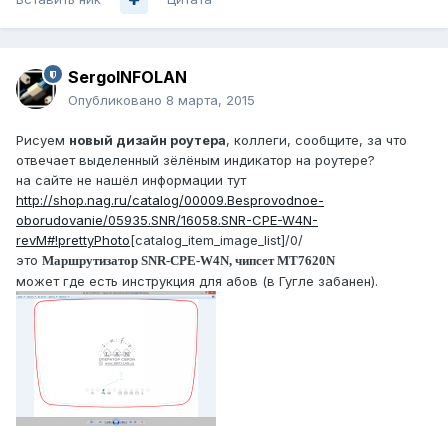
SergoINFOLAN
Опубликовано
8 марта, 2015
Рисуем
новый дизайн роутера
, коллеги, сообщите, за что
отвечает выделенный зёлёным индикатор на роутере?
на сайте не нашёл информации тут
http://shop.nag.ru/catalog/00009.Besprovodnoe-
oborudovanie/05935.SNR/16058.SNR-CPE-W4N-
revM#!prettyPhoto
[catalog_item_image_list]/0/
это
Маршрутизатор SNR-CPE-W4N, чипсет MT7620N
может где есть инструкция для абов (в Гугле забанен).