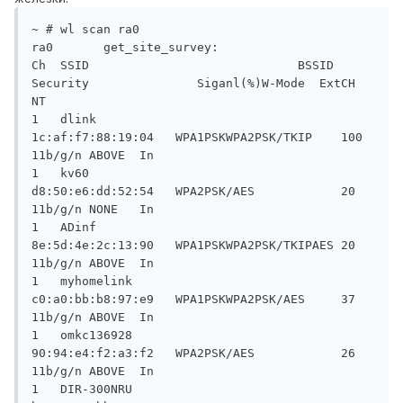
~ # wl scan ra0 

ra0       get_site_survey:

Ch  SSID                             BSSID               
Security               Siganl(%)W-Mode  ExtCH  
NT

1   dlink                            
1c:af:f7:88:19:04   WPA1PSKWPA2PSK/TKIP    100      
11b/g/n ABOVE  In

1   kv60                             
d8:50:e6:dd:52:54   WPA2PSK/AES            20       
11b/g/n NONE   In

1   ADinf                            
8e:5d:4e:2c:13:90   WPA1PSKWPA2PSK/TKIPAES 20       
11b/g/n ABOVE  In

1   myhomelink                       
c0:a0:bb:b8:97:e9   WPA1PSKWPA2PSK/AES     37       
11b/g/n ABOVE  In

1   omkc136928                       
90:94:e4:f2:a3:f2   WPA2PSK/AES            26       
11b/g/n ABOVE  In

1   DIR-300NRU                       