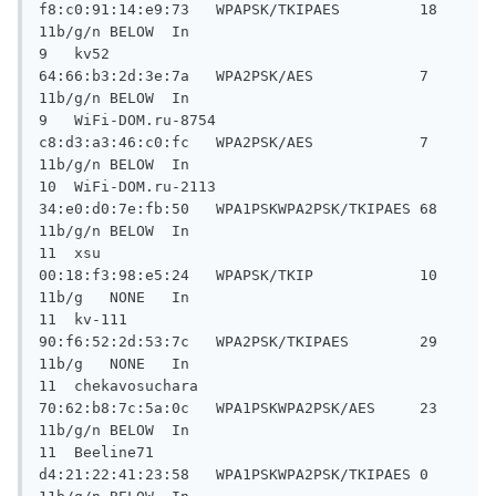
f8:c0:91:14:e9:73   WPAPSK/TKIPAES         18       
11b/g/n BELOW  In

9   kv52                             
64:66:b3:2d:3e:7a   WPA2PSK/AES            7        
11b/g/n BELOW  In

9   WiFi-DOM.ru-8754                 
c8:d3:a3:46:c0:fc   WPA2PSK/AES            7        
11b/g/n BELOW  In

10  WiFi-DOM.ru-2113                 
34:e0:d0:7e:fb:50   WPA1PSKWPA2PSK/TKIPAES 68       
11b/g/n BELOW  In

11  xsu                              
00:18:f3:98:e5:24   WPAPSK/TKIP            10       
11b/g   NONE   In

11  kv-111                           
90:f6:52:2d:53:7c   WPA2PSK/TKIPAES        29       
11b/g   NONE   In

11  chekavosuchara                   
70:62:b8:7c:5a:0c   WPA1PSKWPA2PSK/AES     23       
11b/g/n BELOW  In

11  Beeline71                        
d4:21:22:41:23:58   WPA1PSKWPA2PSK/TKIPAES 0        