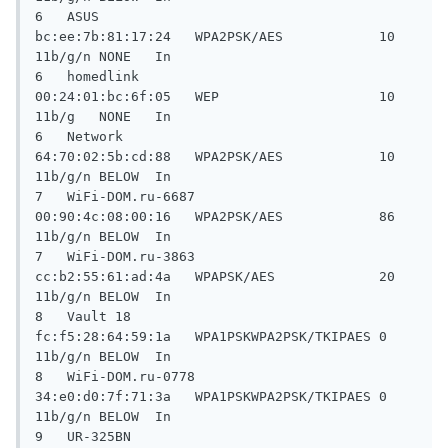
6   ASUS                             
bc:ee:7b:81:17:24   WPA2PSK/AES            10       
11b/g/n NONE   In

6   homedlink                        
00:24:01:bc:6f:05   WEP                    10       
11b/g   NONE   In

6   Network                          
64:70:02:5b:cd:88   WPA2PSK/AES            10       
11b/g/n BELOW  In

7   WiFi-DOM.ru-6687                 
00:90:4c:08:00:16   WPA2PSK/AES            86       
11b/g/n BELOW  In

7   WiFi-DOM.ru-3863                 
cc:b2:55:61:ad:4a   WPAPSK/AES             20       
11b/g/n BELOW  In

8   Vault 18                         
fc:f5:28:64:59:1a   WPA1PSKWPA2PSK/TKIPAES 0        
11b/g/n BELOW  In

8   WiFi-DOM.ru-0778                 
34:e0:d0:7f:71:3a   WPA1PSKWPA2PSK/TKIPAES 0        
11b/g/n BELOW  In

9   UR-325BN                         