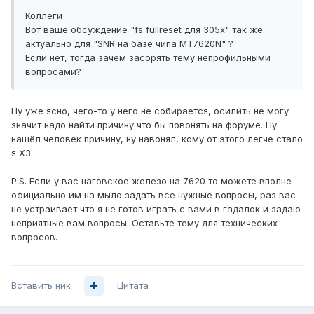
Коллеги
Вот ваше обсуждение "fs fullreset для 305x" так же
актуально для "SNR на базе чипа MT7620N" ?
Если нет, тогда зачем засорять тему непрофильными
вопросами?
Ну уже ясно, чего-то у него не собирается, осилить не могу
значит надо найти причину что бы повонять на форуме. Ну
нашёл человек причину, ну навонял, кому от этого легче стало
я ХЗ.
P.S. Если у вас наговское железо на 7620 то можете вполне
официально им на мыло задать все нужные вопросы, раз вас
не устраивает что я не готов играть с вами в гадалок и задаю
неприятные вам вопросы. Оставьте тему для технических
вопросов.
Вставить ник
Цитата