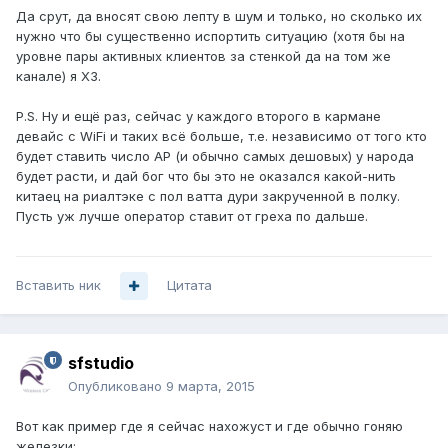
Да срут, да вносят свою лепту в шум и только, но сколько их
нужно что бы существенно испортить ситуацию (хотя бы на
уровне пары активных клиентов за стенкой да на том же
канале) я ХЗ.
P.S. Ну и ещё раз, сейчас у каждого второго в кармане
девайс с WiFi и таких всё больше, т.е. независимо от того кто
будет ставить число AP (и обычно самых дешовых) у народа
будет расти, и дай бог что бы это не оказался какой-нить
китаец на риалтэке с пол ватта дури закрученной в полку.
Пусть уж лучше оператор ставит от греха по дальше.
Вставить ник
Цитата
sfstudio
Опубликовано
9 марта, 2015
Вот как пример где я сейчас нахожуст и где обычно гоняю
железки: