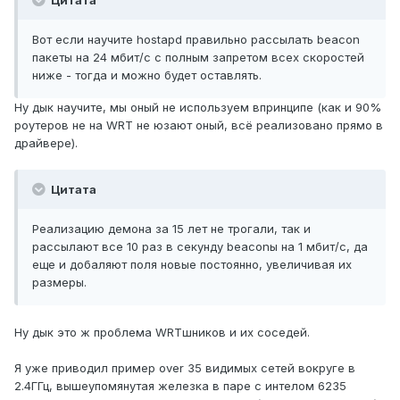
Цитата
Вот если научите hostapd правильно рассылать beacon
пакеты на 24 мбит/с с полным запретом всех скоростей
ниже - тогда и можно будет оставлять.
Ну дык научите, мы оный не используем впринципе (как и 90%
роутеров не на WRT не юзают оный, всё реализовано прямо в
драйвере).
Цитата
Реализацию демона за 15 лет не трогали, так и
рассылают все 10 раз в секунду beaconы на 1 мбит/с, да
еще и добаляют поля новые постоянно, увеличивая их
размеры.
Ну дык это ж проблема WRTшников и их соседей.
Я уже приводил пример over 35 видимых сетей вокруге в
2.4ГГц, вышеупомянутая железка в паре с интелом 6235