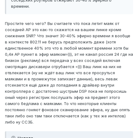
соседских роутеров отжирают 30-40% эфирного
времени.
Простите чего чего? Вы считаете что пока летит маяк от
соседней AP это как-то скажется на вашем линке кроме
снижения SNR? Что значит 30-40% эфирно времени я вообще
в контексте 802.11 не берусь предположить даже (хотя
единственное 40% это что в любой момент времени хотя бы
0,4я AP пукнет в эфир маяком=))), эт не канал россия 24 где на
биакон (рекламу) вся передача у всех соседей включая
смотрящих дискавери отрубается =))) Ваш линк на них не
отвлекается (ну не ждёт ваш линк что все просруться
маяками и в промежуток запихает данные), весь левак
отсекается ещё даже до попадания в драйвер внутри
контроллера с достаточно шустрым DSP пока не попросишь
оный через регистрик послушать эфир на предмет этого
самого бедлама с маяками. То что некоторые клиенты
постоянно гоняют фоновое сканирование эфира, ну дык опять
таки либо оно там таки отключается (как у тех же интелов)
либо ну ССЗБ.