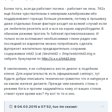
Более того, всегда работает логика - работает не лезь. 762х
ещё более чувствительны к неверным калибровкам ибо
поддерживают гораздо больше режимов, потому в прошивку
даже отдельных бэкап фактори входит на всякий случай если
уж любители резетить всё и вся на корню нарукоблудили. В
обычном режиме трогать fs fullreset противопоказанно. И
только если всплывают необъяснимые глюки радио как
последний из вариантов можно попробовать сделать
фуллрезет желательно предварительно сохранив
содержимое mtd2 (cat /dev/mtd2 > /tmp/web/mtd2.img и
забрать браузером по
http://x.x.x.x/mtd2.img
В заключении, я не собераюсь вести диалог в подобном
ключе. Для изрыгательств есть официальный саппорт, тут
будьте добры описывать технически грамотно что и напуркуа и
на каком железе делаете. Прежде чем начинать стоны о
режиме бога и прочем задумайтесь кому от ваших стонов
станет хуже кроме вас? Ну вот то то и оно.
В 04.03.2015 в 07:52, tux-tm сказал: