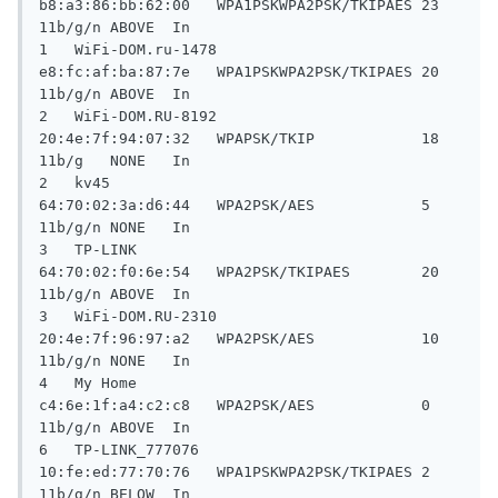
b8:a3:86:bb:62:00   WPA1PSKWPA2PSK/TKIPAES 23       
11b/g/n ABOVE  In

1   WiFi-DOM.ru-1478                 
e8:fc:af:ba:87:7e   WPA1PSKWPA2PSK/TKIPAES 20       
11b/g/n ABOVE  In

2   WiFi-DOM.RU-8192                 
20:4e:7f:94:07:32   WPAPSK/TKIP            18       
11b/g   NONE   In

2   kv45                             
64:70:02:3a:d6:44   WPA2PSK/AES            5        
11b/g/n NONE   In

3   TP-LINK                          
64:70:02:f0:6e:54   WPA2PSK/TKIPAES        20       
11b/g/n ABOVE  In

3   WiFi-DOM.RU-2310                 
20:4e:7f:96:97:a2   WPA2PSK/AES            10       
11b/g/n NONE   In

4   My Home                          
c4:6e:1f:a4:c2:c8   WPA2PSK/AES            0        
11b/g/n ABOVE  In

6   TP-LINK_777076                   
10:fe:ed:77:70:76   WPA1PSKWPA2PSK/TKIPAES 2        
11b/g/n BELOW  In
