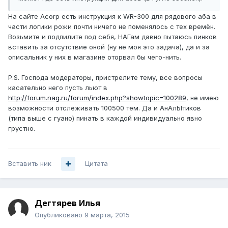
На сайте Acorp есть инструкция к WR-300 для рядового аба в
части логики рожи почти ничего не поменялось с тех времён.
Возьмите и подпилите под себя, НАГам давно пытаюсь пинков
вставить за отсутствие оной (ну не моя это задача), да и за
описальник у них в магазине оторвал бы чего-нить.
P.S. Господа модераторы, пристрелите тему, все вопросы
касательно него пусть льют в
http://forum.nag.ru/forum/index.php?showtopic=100289,
не имею
возможности отслеживать 100500 тем. Да и АнАлЫтиков
(типа выше с гуано) пинать в каждой индивидуально явно
грустно.
Вставить ник
Цитата
Дегтярев Илья
Опубликовано
9 марта, 2015