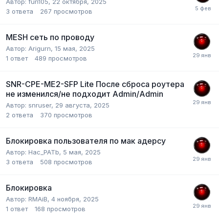
Автор:
fun105
,
22 октября, 2025
3
ответа
267
просмотров
MESH сеть по проводу
Автор:
Arigurn
,
15 мая, 2025
1
ответ
489
просмотров
SNR-CPE-ME2-SFP Lite После сброса роутера
не изменился/не подходит Admin/Admin
Автор:
snruser
,
29 августа, 2025
2
ответа
370
просмотров
Блокировка пользователя по мак адерсу
Автор:
Hac_PATb
,
5 мая, 2025
3
ответа
508
просмотров
Блокировка
Автор:
RMAiB
,
4 ноября, 2025
1
ответ
168
просмотров