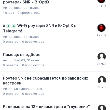
роутерах SNR и B-OptiX
Автор:
iaotti
,
29 января
1
ответ
0
просмотров
Wi-Fi роутеры SNR и B-OptiX в
Telegram!
Автор:
iaotti
,
30 января
0
ответов
0
просмотров
Помощь в подборе
Автор:
Yarki13
,
31 июля
0
ответов
0
просмотров
Роутер SNR не сбрасывается до заводских
настроек
Автор:
Strayman
,
9 июля
0
ответов
0
просмотров
Радиомост на 13+ километров и "глушение"