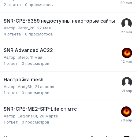
2
ответа
0
просмотров
SNR-CPE-5359 недоступны некоторые сайты
Автор:
Peter_26
,
27 мая
4
ответа
0
просмотров
SNR Advanced AC22
Автор:
ptero
,
11 мая
1
ответ
0
просмотров
Настройка mesh
Автор:
AndySh
,
21 апреля
1
ответ
0
просмотров
SNR-CPE-ME2-SFP-Lite от мтс
Автор:
LegionsOf
,
26 марта
1
ответ
0
просмотров