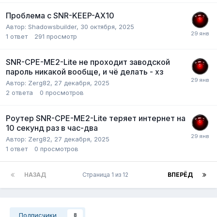
Проблема с SNR-KEEP-AX10
Автор:
Shadowsbuilder
,
30 октября, 2025
1
ответ
291
просмотр
SNR-CPE-ME2-Lite не проходит заводской
пароль никакой вообще, и чё делать - хз
Автор:
Zerg82
,
27 декабря, 2025
2
ответа
0
просмотров
Роутер SNR-CPE-ME2-Lite теряет интернет на
10 секунд раз в час-два
Автор:
Zerg82
,
27 декабря, 2025
1
ответ
0
просмотров
НАЗАД
Страница 1 из 12
ВПЕРЁД
Подписчики
8