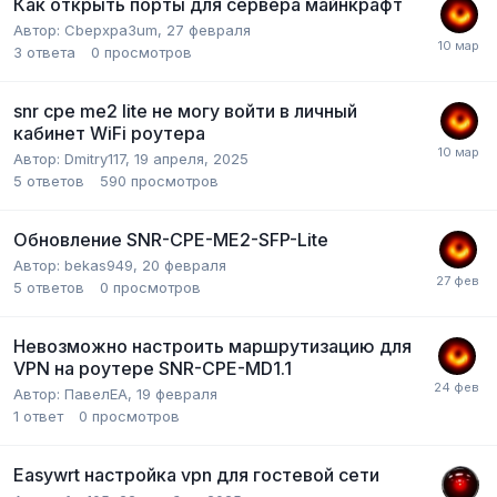
Как открыть порты для сервера майнкрафт
Автор:
Cbepxpa3um
,
27 февраля
3
ответа
0
просмотров
snr cpe me2 lite не могу войти в личный
кабинет WiFi роутера
Автор:
Dmitry117
,
19 апреля, 2025
5
ответов
590
просмотров
Обновление SNR-CPE-ME2-SFP-Lite
Автор:
bekas949
,
20 февраля
5
ответов
0
просмотров
Невозможно настроить маршрутизацию для
VPN на роутере SNR-CPE-MD1.1
Автор:
ПавелЕА
,
19 февраля
1
ответ
0
просмотров
Easywrt настройка vpn для гостевой сети