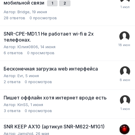
мобильной связи
1
2
Автор:
Bridge
,
19 июня
28
ответов
0
просмотров
SNR-CPE-MD1.1 Не работает wi-fi в 2х
телефонах.
Автор:
Юлия0806
,
14 июня
6
ответов
0
просмотров
Бесконечная загрузка web интерфейса
Автор:
Evr
,
5 июня
2
ответа
0
просмотров
Пишет оффлайн хотя интернет вроде есть
Автор:
KinSS
,
1 июня
3
ответа
0
просмотров
SNR KEEP AX10 (артикул SNR-M622-M1G1)
Автор:
Jamshid
,
26 мая