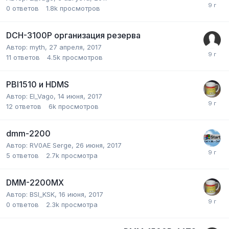
0
ответов
1.8k
просмотров
DCH-3100P организация резерва
Автор:
myth
,
27 апреля, 2017
11
ответов
4.5k
просмотров
PBI1510 и HDMS
Автор:
El_Vago
,
14 июня, 2017
12
ответов
6k
просмотров
dmm-2200
Автор:
RV0AE Serge
,
26 июня, 2017
5
ответов
2.7k
просмотра
DMM-2200MX
Автор:
BSI_KSK
,
16 июня, 2017
0
ответов
2.3k
просмотра