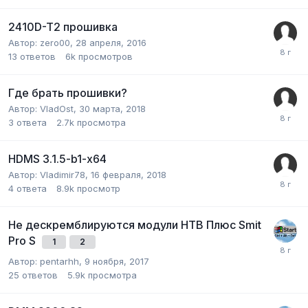
2410D-T2 прошивка
Автор:
zero00
,
28 апреля, 2016
13
ответов
6k
просмотров
Где брать прошивки?
Автор:
VladOst
,
30 марта, 2018
3
ответа
2.7k
просмотра
HDMS 3.1.5-b1-x64
Автор:
Vladimir78
,
16 февраля, 2018
4
ответа
8.9k
просмотр
Не дескремблируются модули НТВ Плюс Smit
Pro S
1
2
Автор:
pentarhh
,
9 ноября, 2017
25
ответов
5.9k
просмотра