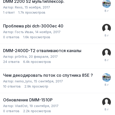
DMM 2200 S2 мультиплексор.
Автор:
Rexs
,
15 ноября, 2017
1
ответ
1.7k
просмотров
Проблема pbi dch-3000ec 40
Автор: Гость Иван,
14 ноября, 2017
0
ответов
1.6k
просмотров
DMM-2400D-T2 отваливаются каналы
Автор:
pr0n1ra
,
20 февраля, 2017
24
ответа
6.4k
просмотров
Чем декодировать поток со спутника 85Е ?
Автор:
nemo_lynx
,
15 сентября, 2017
10
ответов
2.9k
просмотр
Обновление DMM-1510P
Автор:
VladOst
,
19 сентября, 2017
0
ответов
2.2k
просмотров