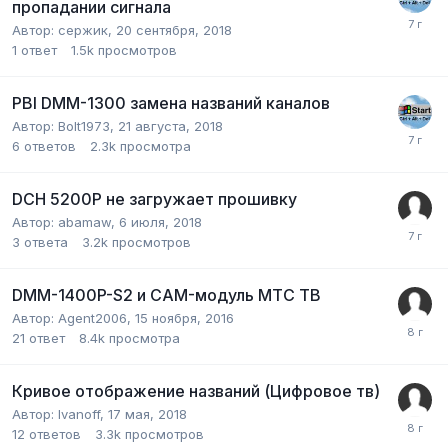
пропадании сигнала
Автор:
сержик
,
20 сентября, 2018
1
ответ
1.5k
просмотров
PBI DMM-1300 замена названий каналов
Автор:
Bolt1973
,
21 августа, 2018
6
ответов
2.3k
просмотра
DCH 5200P не загружает прошивку
Автор:
abamaw
,
6 июля, 2018
3
ответа
3.2k
просмотров
DMM-1400P-S2 и CAM-модуль МТС ТВ
Автор:
Agent2006
,
15 ноября, 2016
21
ответ
8.4k
просмотра
Кривое отображение названий (Цифровое тв)
Автор:
Ivanoff
,
17 мая, 2018
12
ответов
3.3k
просмотров