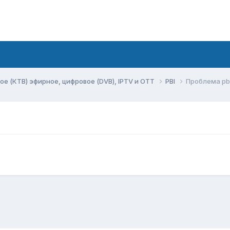
ое (КТВ) эфирное, цифровое (DVB), IPTV и OTT
PBI
Проблема pb