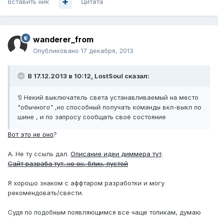
Вставить ник
Цитата
wanderer_from
Опубликовано
17 декабря, 2013
В 17.12.2013 в 10:12, LostSoul сказал:
1) Некий выключатель света устанавливаемый на место
"обычного" ,но способный получать команды вкл-выкл по
шине , и по запросу сообщать своё состояние
Вот это не оно
?
А. Не ту ссыль дал.
Описание идеи диммера тут
.
Сайт разраба тут, но он, блин, пустой
Я хорошо знаком с аффтаром разработки и могу
рекомендовать/свести.
Судя по подобным появляющимся все чаще топикам, думаю