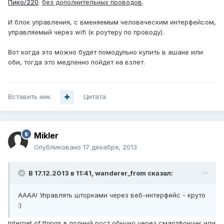
Пико/220
.
без дополнительных проводов
.
И блок управления, с вменяемым человеческим интерфейсом,
управляемый через wifi (к роутеру по проводу).
Вот когда это можно будет помодульно купить в ашане или
оби, тогда это медленно пойдет на взлет.
Вставить ник
Цитата
Mikler
Опубликовано
17 декабря, 2013
В 17.12.2013 в 11:41, wanderer_from сказал:
АААА! Управлять шторками через веб-интерфейс - круто
:)
Internet of things в полный рост обычно через смартфончик или