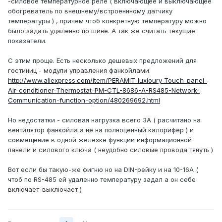
-силовое температурное реле ( включающее и выключающее
обогреватель по внешнему/встроеннному датчику
температуры ) , причем чтоб конкретную температуру можно
было задать удаленно по шине. А так же считать текущие
показатели.
С этим проще. Есть несколько дешевых предложений для
гостиниц - модули управления фанкойлами.
http://www.aliexpress.com/item/PERAMIT-luxioury-Touch-panel-
Air-conditioner-Thermostat-PM-CTL-8686-A-RS485-Network-
Communication-function-option/480269692.html
Но недостатки - силовая нагрузка всего 3А ( расчитано на
вентилятор фанкойла а не на полноценный калорифер ) и
совмещение в одной железке функции информационной
панели и силового ключа ( неудобно силовые провода тянуть )
Вот если бы такую-же фигню но на DIN-рейку и на 10-16А (
чтоб по RS-485 ей удаленно температуру задал а он себе
включает-выключает )