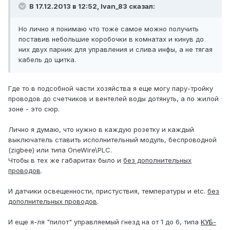
В 17.12.2013 в 12:52, Ivan_83 сказал:
Но лично я понимаю что тоже самое можно получить
поставив небольшие коробочки в комнатах и кинув до
них двух парник для управления и слива инфы, а не тягая
кабель до щитка.
Где то в подсобной части хозяйства я еще могу пару-тройку
проводов до счетчиков и вентелей воды дотянуть, а по жилой
зоне - это сюр.
Лично я думаю, что нужно в каждую розетку и каждый
выключатель ставить исполнительный модуль, беспроводной
(zigbee) или типа OneWire\PLC.
Чтобы в тех же габаритах было и
без дополнительных
проводов
.
И датчики освещенности, пристуствия, температуры и etc.
без
дополнительных проводов
.
И еще я-ля "пилот" управляемый гнезд на от 1 до 6, типа
КУБ-