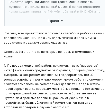
Качество картинки идеальное (даже можно сказать
лучшее что я видел на данный момент) но как следствие
канал кушает прилично(4-6 мбит обычный и 8-12 HD) и по
wi-fi лагает. Приложение грузится достаточно долго,
Expand
переключение каналов тупит, возможны подвисания,
частые лаги что идёт видео без звука.
На ЛЮБЫХ смартах LG и Samsung работает отлично.
Коллеги, всех приветствую и огромное спасибо за разбор и анализ
Функционал - он прекрасен. Не хочу даже перечислять -
сервиса "24 часа ТВ". Все о чем здесь сказано мы возьмем на
установите и попробуйте. Я даже незнаю что
вооружение и сделаем сервис еще лучше.
посоветовать что бы сделать сервис лучше - ребята
реально заморочились. Ну точнее есть - я подсмотрел
Хотелось бы ответить на некоторые вопросы и комментарии
бы у TVIP-а реализацию возможности прсмотра
коллег:
видеокамер и запуска основных андройдовских
приложений из своей оболчки. Брендирование стоит 1
1. По поводу медленной работы приложения из-за "наворотов"
000 000.)))
интерфейса - нужно предметно разбираться, собирать диагностику,
Цена за базовый пакет - 150 рублей. Ребята - это ОЧЕНЬ
смотреть на конкретном девайсе. Мы поддерживаем целый
зоопарк устройств, и регулярно корректируем работу приложения
дорого. У нас есть конкуренты которые предлагают
с учётом его работы на самых разных девайсах. Перед выкаткой
тарифы 200 руб инет + ТВ . Да ТВ там 50 не бог весть
новой версии всегда проводим масштабные тесты, на большинстве
каких каналов. Но нам что бы конкурировать с ними
популярных девайсов сейчас приложение работает не менее
придётся всю прибыль отдать ОТТ-шникам.
шустро, чем прошлые версии. В крайнем случае можно в
настройках выбрать облегченный режим или поиграться со
встроенным плеером в случае с Android stb...