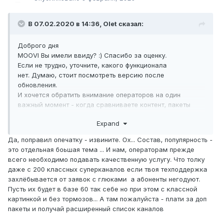
В 07.02.2020 в 14:36,
Olet
сказал:
Доброго дня
MOOVI Вы имели ввиду?
:)
Спасибо за оценку.
Если не трудно, уточните, какого функционала
нет. Думаю, стоит посмотреть версию после
обновления.
И хочется обратить внимание операторов на один
важный момент - когда сравниваете контент, пакеты
каналов, обращайте внимание на состав, популярность
Expand
каналов, наполнение каналами посторонних регионов,
дублирующие версии SD и HD, и т.п. Это создает
Да, поправил опечатку - извините. Ох... Состав, популярность -
иллюзию количества.
это отдельная боьшая тема ... И нам, операторам прежде
всего необходимо подавать качественную услугу. Что толку
даже с 200 классных суперканалов если твоя техподдержка
захлёбывается от заявок с глюками а абоненты негодуют.
Пусть их будет в базе 60 так себе но при этом с классной
картинкой и без тормозов... А там пожалуйста - плати за доп
пакеты и получай расширенный список каналов