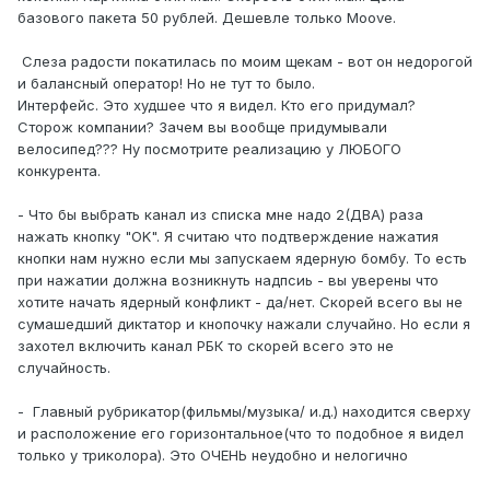
базового пакета 50 рублей. Дешевле только Moove.
Слеза радости покатилась по моим щекам - вот он недорогой
и балансный оператор! Но не тут то было.
Интерфейс. Это худшее что я видел. Кто его придумал?
Сторож компании? Зачем вы вообще придумывали
велосипед??? Ну посмотрите реализацию у ЛЮБОГО
конкурента.
- Что бы выбрать канал из списка мне надо 2(ДВА) раза
нажать кнопку "OK". Я считаю что подтверждение нажатия
кнопки нам нужно если мы запускаем ядерную бомбу. То есть
при нажатии должна возникнуть надпсиь - вы уверены что
хотите начать ядерный конфликт - да/нет. Скорей всего вы не
сумашедший диктатор и кнопочку нажали случайно. Но если я
захотел включить канал РБК то скорей всего это не
случайность.
- Главный рубрикатор(фильмы/музыка/ и.д.) находится сверху
и расположение его горизонтальное(что то подобное я видел
только у триколора). Это ОЧЕНЬ неудобно и нелогично