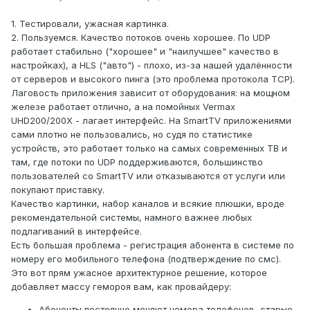
1. Тестировали, ужасная картинка.
2. Пользуемся. Качество потоков очень хорошее. По UDP
работает стабильно ("хорошее" и "наилучшее" качество в
настройках), а HLS ("авто") - плохо, из-за нашей удалённости
от серверов и высокого пинга (это проблема протокола TCP).
Лаговость приложения зависит от оборудования: на мощном
железе работает отлично, а на помойных Vermax
UHD200/200X - лагает интерфейс. На SmartTV приложениями
сами плотно не пользовались, но судя по статистике
устройств, это работает только на самых современных ТВ и
там, где потоки по UDP поддерживаются, большинство
пользователей со SmartTV или отказываются от услуги или
покупают приставку.
Качество картинки, набор каналов и всякие плюшки, вроде
рекомендательной системы, намного важнее любых
подлагиваний в интерфейсе.
Есть большая проблема - регистрация абонента в системе по
номеру его мобильного телефона (подтверждение по смс).
Это вот прям ужасное архитектурное решение, которое
добавляет массу гемороя вам, как провайдеру:
Абоненты постоянно меняют номера телефонов, старые