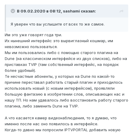
В 09.02.2020 в 08:12,
sashami
сказал:
Я уверен что вы услышите от всех то же самое.
Им это уже говорят года три.
Их нынешний интерфейс это вырвиглазный кошмар, им
невозможно пользоваться.
Мы им пользовались либо с помощью старого плагина на
Dune (на классическом интерфейсе из двух списков), либо на
приставках TVIP (там собственный интерфейс, на порядок
более удобный).
Те несчастные абоненты, у которых на Dune по какой-то
причине переставал работать старый плагин и приходилось
использовать новый (с новым интерфейсом), проявляли
большую фантазию в изобретении слов, описывающих нас и
нашу ТП. Но нам удавалось либо восстановить работу старого
плагина, либо заменить Dune на TVIP.
А что касается камер видеонаблюдения, то я думаю, что
именно после нас оно появилось в интерфейсе.
Когда-то давно мы попросили IPTVPORTAL добавить новую