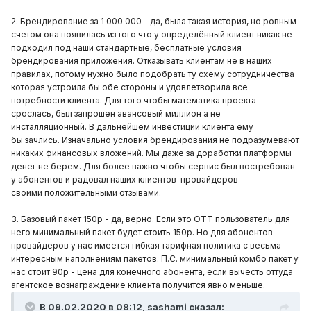
2. Брендирование за 1 000 000 - да, была такая история, но ровным
счетом она появилась из того что у определённый клиент никак не
подходил под наши стандартные, бесплатные условия
брендирования приложения. Отказывать клиентам не в наших
правилах, потому нужно было подобрать ту схему сотрудничества
которая устроила бы обе стороны и удовлетворила все
потребности клиента. Для того чтобы математика проекта
срослась, был запрошен авансовый миллион а не
инсталляционный. В дальнейшем инвестиции клиента ему
бы зачлись. Изначально условия брендирования не подразумевают
никаких финансовых вложений. Мы даже за доработки платформы
денег не берем. Для более важно чтобы сервис был востребован
у абонентов и радовал наших клиентов-провайдеров
своими положительными отзывами.
3. Базовый пакет 150р - да, верно. Если это ОТТ пользователь для
него минимальный пакет будет стоить 150р. Но для абонентов
провайдеров у нас имеется гибкая тарифная политика с весьма
интересным наполнениям пакетов. П.С. минимальный комбо пакет у
нас стоит 90р - цена для конечного абонента, если вычесть оттуда
агентское вознаграждение клиента получится явно меньше.
В 09.02.2020 в 08:12,
sashami
сказал: