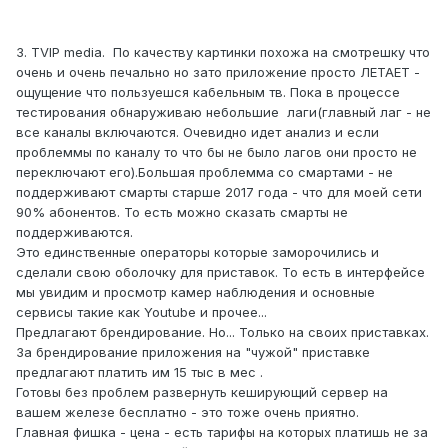
3. TVIP media. По качеству картинки похожа на смотрешку что
очень и очень печально но зато приложение просто ЛЕТАЕТ -
ощущение что пользуешся кабельным тв. Пока в процессе
тестирования обнаруживаю небольшие лаги(главный лаг - не
все каналы включаются. Очевидно идет анализ и если
проблеммы по каналу то что бы не было лагов они просто не
переключают его).Большая проблемма со смартами - не
поддерживают смарты старше 2017 года - что для моей сети
90% абонентов. То есть можно сказать смарты не
поддерживаются.
Это единственные операторы которые заморочились и
сделали свою оболочку для приставок. То есть в интерфейсе
мы увидим и просмотр камер наблюдения и основные
сервисы такие как Youtube и прочее...
Предлагают брендирование. Но... Только на своих приставках.
За брендирование приложения на "чужой" приставке
предлагают платить им 15 тыс в мес .
Готовы без проблем развернуть кеширующий сервер на
вашем железе бесплатно - это тоже очень приятно.
Главная фишка - цена - есть тарифы на которых платишь не за