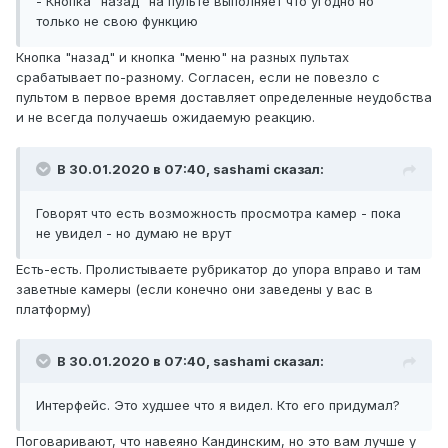
- Кнопка "назад" на пульте выполняет что угодно но
только не свою функцию
Кнопка "назад" и кнопка "меню" на разных пультах
срабатывает по-разному. Согласен, если не повезло с
пультом в первое время доставляет определенные неудобства
и не всегда получаешь ожидаемую реакцию.
В 30.01.2020 в 07:40,
sashami
сказал:
Говорят что есть возможность просмотра камер - пока
не увидел - но думаю не врут
Есть-есть. Пролистываете рубрикатор до упора вправо и там
заветные камеры (если конечно они заведены у вас в
платформу)
В 30.01.2020 в 07:40,
sashami
сказал:
Интерфейс. Это худшее что я видел. Кто его придумал?
Поговаривают, что навеяно Кандинским, но это вам лучше у