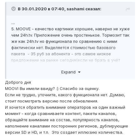
В 30.01.2020 в 07:40,
sashami
сказал:
....
5. MOOVE - качество картинки хорошее, наверно не хуже
чем 24h.tv. Приложение очень простенькое. Тормозит так
же как 24h.tv но функционала по сравнению с ними
фактически нет. Выделяется стоимостью базового
пакета - 35 руб за абонента - это самое низкое
предложение на рынке сегодня(если не брать в учёт
TVIP медиа с их анлимами). Кэширующий сервер
Expand
предлагают от стороннего разработчика за
деньги(примерно 100к разово) Брендирование прмерно
Доброго дня
50к разово.
MOOVI Вы имели ввиду?
:)
Спасибо за оценку.
Если не трудно, уточните, какого функционала нет. Думаю,
стоит посмотреть версию после обновления.
И хочется обратить внимание операторов на один важный
момент - когда сравниваете контент, пакеты каналов,
обращайте внимание на состав, популярность каналов,
наполнение каналами посторонних регионов, дублирующие
версии SD и HD, и т.п. Это создает иллюзию количества.