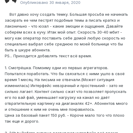
Опубликовано
30 января, 2020
Вот давно хочу создать темку. Большая просьба не начинать
засирать ее чем пестрят подобные темы а писать кратко и
лаконичьно - что юзал - какие эмоции и ощущения. Давайте
соберём всех в кучу. Итак мой опыт. Скорость 30-40 мбит -
могу как оператор поставить себе домой любую скорость но
специально выбрал себе среднюю по моей больнице что бы
быть в шкуре абонента.
PS... Приходится добавлять текст всё время.
1. Смотрёшка. Помоиму одни из первых агрегаторов.
Попытался поработать. Что бы связаться с ними ушло в своё
время 1 месяц. На письма не отвечали.(Может ситуация
изменилась) Интерфейс невзрачный и простенький - зато не
сильно лагает. Контент сильно сжат что позволяет пропускать
его по вай фай, уменьшает нагрузку на канал но даёт
отвратительную картинку на диаганалях 42+. Абонентов много
и отношение к ним не очень мне понравилось.
Цена за базовый пакет 150 руб. - Короче мало того что плохо
так еще и дорого.