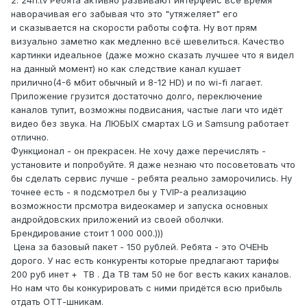
2. 24h.tv Ребята активно развивают интерфейс всё время
наворачивая его забывая что это "утяжеляет" его
и сказывается на скорости работы софта. Ну вот прям
визуально заметно как медленно всё шевелиться. Качество
картинки идеальное (даже можно сказать лучшее что я видел
на данный момент) но как следствие канал кушает
прилично(4-6 мбит обычный и 8-12 HD) и по wi-fi лагает.
Приложение грузится достаточно долго, переключение
каналов тупит, возможны подвисания, частые лаги что идёт
видео без звука. На ЛЮБЫХ смартах LG и Samsung работает
отлично.
Функционал - он прекрасен. Не хочу даже перечислять -
установите и попробуйте. Я даже незнаю что посоветовать что
бы сделать сервис лучше - ребята реально заморочились. Ну
точнее есть - я подсмотрел бы у TVIP-а реализацию
возможности прсмотра видеокамер и запуска основных
андройдовских приложений из своей оболчки.
Брендирование стоит 1 000 000.)))
Цена за базовый пакет - 150 рублей. Ребята - это ОЧЕНЬ
дорого. У нас есть конкуренты которые предлагают тарифы
200 руб инет + ТВ . Да ТВ там 50 не бог весть каких каналов.
Но нам что бы конкурировать с ними придётся всю прибыль
отдать ОТТ-шникам.