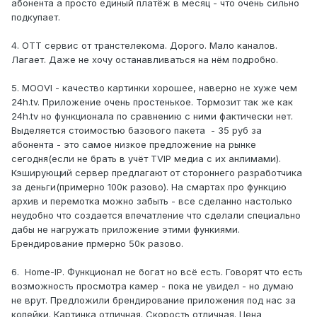
абонента а просто единый платёж в месяц - что очень сильно
подкупает.
4. ОТТ сервис от транстелекома. Дорого. Мало каналов.
Лагает. Даже не хочу останавливаться на нём подробно.
5. MOOVI - качество картинки хорошее, наверно не хуже чем
24h.tv. Приложение очень простенькое. Тормозит так же как
24h.tv но функционала по сравнению с ними фактически нет.
Выделяется стоимостью базового пакета - 35 руб за
абонента - это самое низкое предложение на рынке
сегодня(если не брать в учёт TVIP медиа с их анлимами).
Кэширующий сервер предлагают от стороннего разработчика
за деньги(примерно 100к разово). На смартах про функцию
архив и перемотка можно забыть - все сделанно настолько
неудобно что создается впечатление что сделали специально
дабы не нагружать приложение этими функиями.
Брендирование прмерно 50к разово.
6. Home-IP. Функционал не богат но всё есть. Говорят что есть
возможность просмотра камер - пока не увидел - но думаю
не врут. Предложили брендирование приложения под нас за
копейки. Картинка отличная. Скорость отличная. Цена