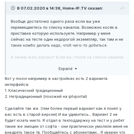
В 07.02.2020 в 14:38,
Home-IP.TV
сказал:
Вообще достаточно одного раза если вы уже
перемещаетесь по списку каналов. Возможно косяк в
приставке которую используете. Например у меня
сейчас на тесте один недорогой экземпляр, так там и не
такие комбо делать надо, чтоб чего-то добиться.
А зачем жать вправо? Если вы стоите на списке каналов
то нажатие на указатель "влево" как раз вас и приведёт
Expand
в рубрикатор.
Вот у moovi например в настройках есть 2 варианта
Они не активны, их просто можно пролистать по списку
интерфейса:
вперёд, чтобы посмотреть программу передач.
1. Класический традиционный
2. Нетрадиционный (похожий на iptvportal)
Кнопка "назад" и кнопка "меню" на разных пультах
срабатывает по-разному. Согласен, если не повезло с
Сделайте так же. (тем более первый вариант как я понял у
пультом в первое время доставляет определенные
вас есть в старой версии) И вы удивитесь... Вариант 2 не
неудобства и не всегда получаешь ожидаемую реакцию.
будет юзать никто. Я отдал в техподдержку на тест и у ребят
такие же эмоции от софта - они практически умоляли меня не
Есть-есть. Пролистываете рубрикатор до упора вправо и
внедрять такое тв. Пообщайтесь с абонентами... Я уверен что