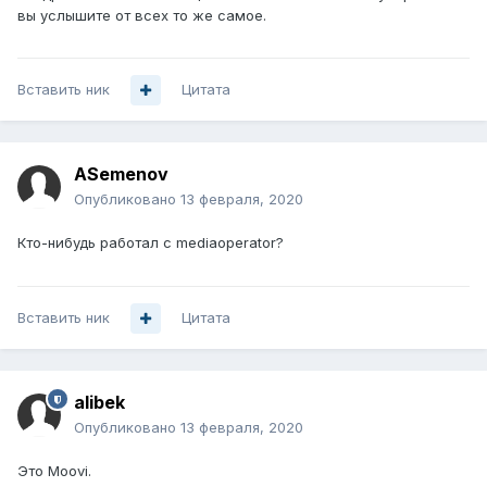
там заветные камеры (если конечно они заведены у вас
вы услышите от всех то же самое.
в платформу)
Поговаривают, что навеяно Кандинским, но это вам
Вставить ник
Цитата
лучше у IPTVPORTAL поинтересоваться.
Думаю для объективности выложу тут ссылочку на
ASemenov
видообзор с описанием платформы. Возможно
форумчане захотят посмотреть и либо поддержат вас
Опубликовано
13 февраля, 2020
либо поправят в оценке.
Кто-нибудь работал с mediaoperator?
Вставить ник
Цитата
alibek
Опубликовано
13 февраля, 2020
Это Moovi.