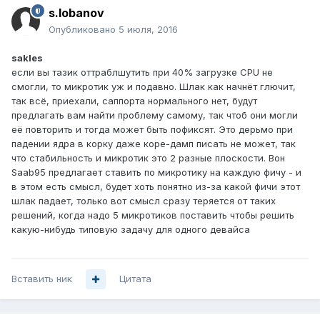
s.lobanov
Опубликовано
5 июля, 2016
sakles
если вы тазик оттраблшутить при 40% загрузке CPU не
смогли, то микротик уж и подавно. Шлак как начнёт глючит,
так всё, приехали, саппорта нормального нет, будут
предлагать вам найти проблему самому, так чтоб они могли
её повторить и тогда может быть пофиксят. Это дерьмо при
падении ядра в корку даже коре-дамп писать не может, так
что стабильность и микротик это 2 разные плоскости. Вон
Saab95 предлагает ставить по микротику на каждую фичу - и
в этом есть смысл, будет хоть понятно из-за какой фичи этот
шлак падает, только вот смысл сразу теряется от таких
решений, когда надо 5 микротиков поставить чтобы решить
какую-нибудь типовую задачу для одного девайса
Вставить ник
Цитата