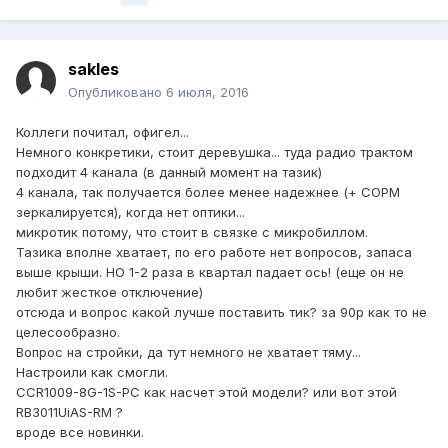
sakles
Опубликовано
6 июля, 2016
Коллеги почитал, офигел...
Немного конкретики, стоит деревушка... туда радио трактом
подходит 4 канала (в данный момент на тазик)
4 канала, так получается более менее надежнее (+ СОРМ
зеркалируется), когда нет оптики...
микротик потому, что стоит в связке с микробиллом.
Тазика вполне хватает, по его работе нет вопросов, запаса
выше крыши. НО 1-2 раза в квартал падает ось! (еще он не
любит жесткое отключение)
отсюда и вопрос какой лучше поставить тик? за 90р как то не
целесообразно.
Вопрос на стройки, да тут немного не хватает тяму...
Настроили как смогли.
CCR1009-8G-1S-PC как насчет этой модели? или вот этой
RB3011UiAS-RM ?
вроде все новинки.