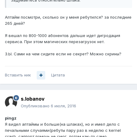
задумаетесь относительно шлака.
Аптайм посмотри, сколько он у меня ребутился? за последние
265 дней?
Я вешал по 800-1000 абонентов дальше идет дигродация
сервиса. При этом магических перезагрузок нет.
З.Ы. Сами на чем сидите если не секрет? Можно скрины?
Вставить ник
Цитата
s.lobanov
Опубликовано
6 июля, 2016
pingz
Я видел аптаймы и больше(на шлаках), но и имел дело с
печальными случаями(ребуты пару раз в неделю с kernel
crash, саппорт помочь не смог, потом как-то само