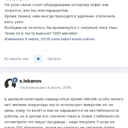
На узле связи стоит оборудование которому пофиг как
ложится, жестко или парашютом.
Кроме тазика, нам иногда приходится удаленно отключать
весь узел.
Вообщем не хотелось бы промахнутся с покупкой тика. Наш
тазик по Б тесту вывозит 1300 мегабит
Изменено
6 июля, 2016
пользователем sakles
Вставить ник
Цитата
s.lobanov
Опубликовано
6 июля, 2016
в ценовой категории сервер+linux кроме mikrotik особо ничего
нет. мелкие операторы часто используют микротик из-за
цены, кому-то везёт и они не нарываются на нестабильность
работы, но в целом это глючное говно в плане стабильности.
посмотрите что пишут продавцы - надо покупать 5 штук на
ваши 200 абонентов, иначе вы реально не сможете понять