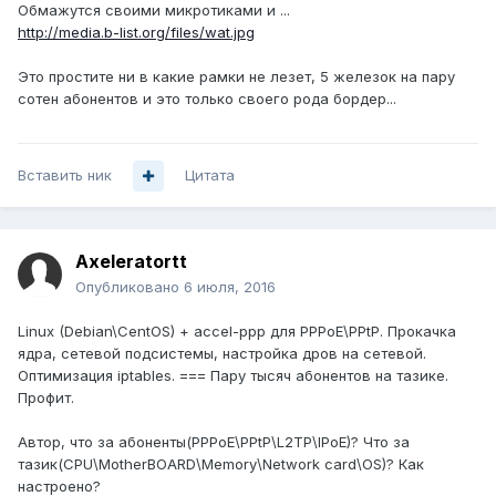
Обмажутся своими микротиками и ...
http://media.b-list.org/files/wat.jpg
Это простите ни в какие рамки не лезет, 5 железок на пару
сотен абонентов и это только своего рода бордер...
Вставить ник
Цитата
Axeleratortt
Опубликовано
6 июля, 2016
Linux (Debian\CentOS) + accel-ppp для PPPoE\PPtP. Прокачка
ядра, сетевой подсистемы, настройка дров на сетевой.
Оптимизация iptables. === Пару тысяч абонентов на тазике.
Профит.
Автор, что за абоненты(PPPoE\PPtP\L2TP\IPoE)? Что за
тазик(CPU\MotherBOARD\Memory\Network card\OS)? Как
настроено?