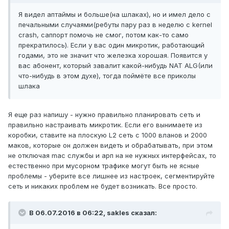
Я видел аптаймы и больше(на шлаках), но и имел дело с
печальными случаями(ребуты пару раз в неделю с kernel
crash, саппорт помочь не смог, потом как-то само
прекратилось). Если у вас один микротик, работающий
годами, это не значит что железка хорошая. Появится у
вас абонент, который завалит какой-нибудь NAT ALG(или
что-нибудь в этом духе), тогда поймёте все приколы
шлака
Я еще раз напишу - нужно правильно планировать сеть и
правильно настраивать микротик. Если его вынимаете из
коробки, ставите на плоскую L2 сеть с 1000 вланов и 2000
маков, которые он должен видеть и обрабатывать, при этом
не отключая mac службы и арп на не нужных интерфейсах, то
естественно при мусорном трафике могут быть не ясные
проблемы - уберите все лишнее из настроек, сегментируйте
сеть и никаких проблем не будет возникать. Все просто.
В 06.07.2016 в 06:22, sakles сказал: