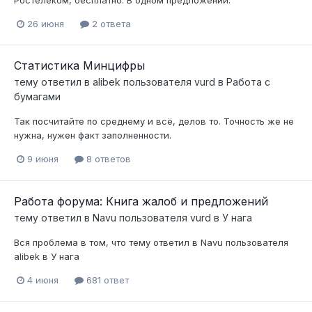
Ростелеком, бесплатно. В одном предложении.
26 июня
2 ответа
Статистика Минцифры
тему ответил в
alibek
пользователя
vurd
в
Работа с
бумагами
Так посчитайте по среднему и всё, делов то. Точность же не
нужна, нужен факт заполненности.
9 июня
8 ответов
Работа форума: Книга жалоб и предложений
тему ответил в
Navu
пользователя
vurd
в
У нага
Вся проблема в том, что тему ответил в Navu пользователя
alibek в У нага
4 июня
681 ответ