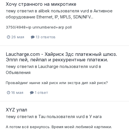
Хочу странного на микротике
тему ответил в
alibek
пользователя
vurd
в
Активное
оборудование Ethernet, IP, MPLS, SDN/NFV...
3750/4948+ip unnumbered+arp poll
26 мая
13 ответов
Laucharge.com - Хайриск 3дс платежный шлюз.
Эппл пей, пейпал и реккурентные платежи.
тему ответил в
Laucharge
пользователя
vurd
в
Объявления
Провайдинг нынче хай риск или экстра дип хай риск?
16 мая
1 ответ
XYZ упал
тему ответил в
Tau
пользователя
vurd
в
У нага
А потом всё вернулось. Время моей любимой картинки.