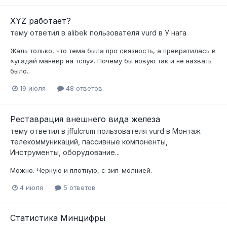
XYZ работает?
тему ответил в
alibek
пользователя
vurd
в
У нага
Жаль только, что тема была про связность, а превратилась в
«угадай маневр на тспу». Почему бы новую так и не назвать
было..
19 июля
48 ответов
Реставрация внешнего вида железа
тему ответил в
jffulcrum
пользователя
vurd
в
Монтаж
телекоммуникаций, пассивные компоненты,
Инструменты, оборудование...
Можно. Черную и плотную, с зип-молнией.
4 июля
5 ответов
Статистика Минцифры