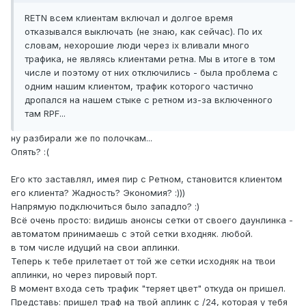
RETN всем клиентам включал и долгое время
отказывался выключать (не знаю, как сейчас). По их
словам, нехорошие люди через ix вливали много
трафика, не являясь клиентами ретна. Мы в итоге в том
числе и поэтому от них отключились - была проблема с
одним нашим клиентом, трафик которого частично
дропался на нашем стыке с ретном из-за включенного
там RPF...
ну разбирали же по полочкам...
Опять? :(
Его кто заставлял, имея пир с Ретном, становится клиентом
его клиента? Жадность? Экономия? :)))
Напрямую подключиться было западло? :)
Всё очень просто: видишь анонсы сетки от своего даунлинка -
автоматом принимаешь с этой сетки входняк. любой.
в том числе идущий на свои аплинки.
Теперь к тебе прилетает от той же сетки исходняк на твои
аплинки, но через пировый порт.
В момент входа сеть трафик "теряет цвет" откуда он пришел.
Представь: пришел траф на твой аплинк с /24, которая у тебя