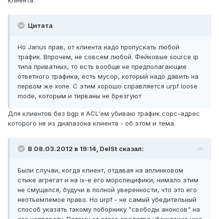
клиента.
Цитата
Но Janus прав, от клиента надо пропускать любой
трафик. Впрочем, не совсем любой. Фейковые source ip
типа приватных, то есть вообще не предполагающие
ответного трафика, есть мусор, который надо давить на
первом же хопе. С этим хорошо справляется urpf loose
mode, которым и тирваны не брезгуют
Для клиентов без bgp я ACL'ем убиваю трафик сорс-адрес
которого не из диапазона клиента - об этом и тема.
В 08.03.2012 в 19:14, DelSt сказал:
Были случаи, когда клиент, отдавая на аплинковом
стыке агрегат и на ix-е его морспецифики, нимало этим
не смущался, будучи в полной уверенности, что это его
неотъемлемое право. Но urpf - не самый убедительный
способ указать такому поборнику "свободы анонсов" на