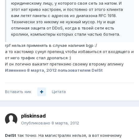
юридическому лицу, у которого своя сеть за натом. И
этот нат криво настроен, и постоянно от этого клиента
вам летят пакеты с адресов из диапазона RFC 1918.
Технически это никому не нужный мусор. Ну и еще
отличная защита от DDoS, когда в твоей сети есть
кролики, компьютеры которых стали частью ботнета.
rpf нельзя применять в случае наличия bgp :/
а то кастомер сунул препенд чтобы избавиться от входящего и
от него трафик стал дропаться :)
И он логично выкатит претензию своему второму аплинку
Изменено
8 марта, 2012
пользователем DelSt
Вставить ник
Цитата
pliskinsad
Опубликовано
8 марта, 2012
DelSt
так точно. На магистралях нельзя, а вот конечному