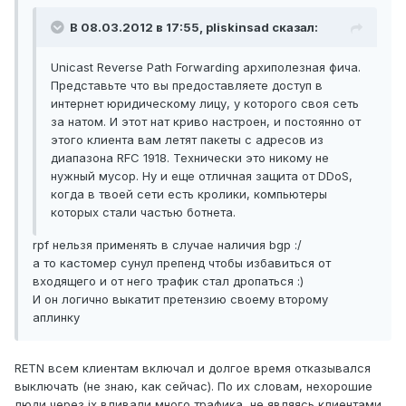
В 08.03.2012 в 17:55, pliskinsad сказал:
Unicast Reverse Path Forwarding архиполезная фича.
Представьте что вы предоставляете доступ в
интернет юридическому лицу, у которого своя сеть
за натом. И этот нат криво настроен, и постоянно от
этого клиента вам летят пакеты с адресов из
диапазона RFC 1918. Технически это никому не
нужный мусор. Ну и еще отличная защита от DDoS,
когда в твоей сети есть кролики, компьютеры
которых стали частью ботнета.
rpf нельзя применять в случае наличия bgp :/
а то кастомер сунул препенд чтобы избавиться от
входящего и от него трафик стал дропаться :)
И он логично выкатит претензию своему второму
аплинку
RETN всем клиентам включал и долгое время отказывался
выключать (не знаю, как сейчас). По их словам, нехорошие
люди через ix вливали много трафика, не являясь клиентами