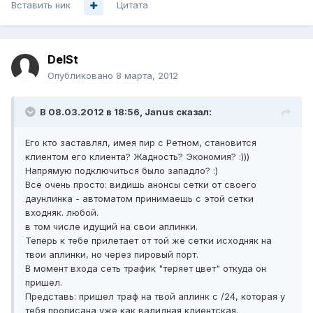
Вставить ник
Цитата
DelSt
Опубликовано
8 марта, 2012
В 08.03.2012 в 18:56, Janus сказал:
Его кто заставлял, имея пир с Ретном, становится
клиентом его клиента? Жадность? Экономия? :)))
Напрямую подключиться было западло? :)
Всё очень просто: видишь анонсы сетки от своего
даунлинка - автоматом принимаешь с этой сетки
входняк. любой.
в том числе идущий на свои аплинки.
Теперь к тебе прилетает от той же сетки исходняк на
твои аплинки, но через пировый порт.
В момент входа сеть трафик "теряет цвет" откуда он
пришел.
Представь: пришел траф на твой аплинк с /24, которая у
тебя прописана уже как валидная клиентская.