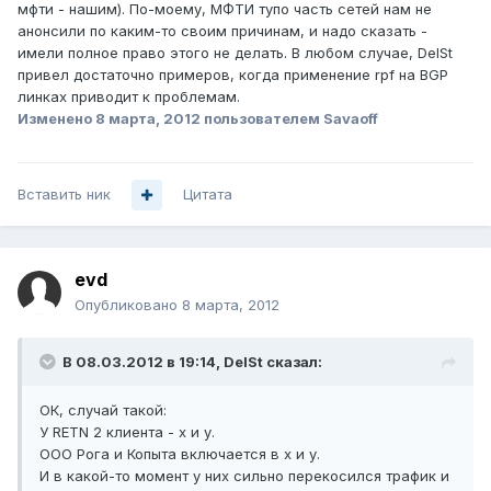
мфти - нашим). По-моему, МФТИ тупо часть сетей нам не
анонсили по каким-то своим причинам, и надо сказать -
имели полное право этого не делать. В любом случае, DelSt
привел достаточно примеров, когда применение rpf на BGP
линках приводит к проблемам.
Изменено
8 марта, 2012
пользователем Savaoff
Вставить ник
Цитата
evd
Опубликовано
8 марта, 2012
В 08.03.2012 в 19:14, DelSt сказал:
ОК, случай такой:
У RETN 2 клиента - х и у.
ООО Рога и Копыта включается в х и у.
И в какой-то момент у них сильно перекосился трафик и