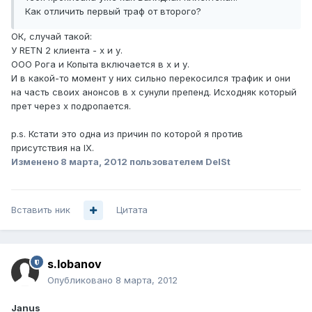
Как отличить первый траф от второго?
ОК, случай такой:
У RETN 2 клиента - х и у.
ООО Рога и Копыта включается в х и у.
И в какой-то момент у них сильно перекосился трафик и они
на часть своих анонсов в х сунули препенд. Исходняк который
прет через х подропается.
p.s. Кстати это одна из причин по которой я против
присутствия на IX.
Изменено
8 марта, 2012
пользователем DelSt
Вставить ник
Цитата
s.lobanov
Опубликовано
8 марта, 2012
Janus