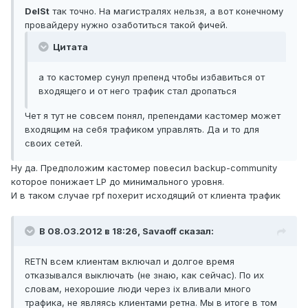
DelSt
так точно. На магистралях нельзя, а вот конечному
провайдеру нужно озаботиться такой фичей.
Цитата
а то кастомер сунул препенд чтобы избавиться от
входящего и от него трафик стал дропаться
Чет я тут не совсем понял, препендами кастомер может
входящим на себя трафиком управлять. Да и то для
своих сетей.
Ну да. Предположим кастомер повесил backup-community
которое понижает LP до минимального уровня.
И в таком случае rpf похерит исходящий от клиента трафик
В 08.03.2012 в 18:26, Savaoff сказал:
RETN всем клиентам включал и долгое время
отказывался выключать (не знаю, как сейчас). По их
словам, нехорошие люди через ix вливали много
трафика, не являясь клиентами ретна. Мы в итоге в том