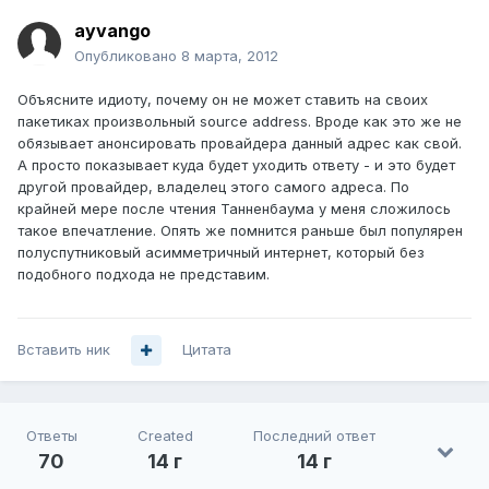
ayvango
Опубликовано
8 марта, 2012
Объясните идиоту, почему он не может ставить на своих
пакетиках произвольный source address. Вроде как это же не
обязывает анонсировать провайдера данный адрес как свой.
А просто показывает куда будет уходить ответу - и это будет
другой провайдер, владелец этого самого адреса. По
крайней мере после чтения Танненбаума у меня сложилось
такое впечатление. Опять же помнится раньше был популярен
полуспутниковый асимметричный интернет, который без
подобного подхода не представим.
Вставить ник
Цитата
Ответы
Created
Последний ответ
70
14 г
14 г