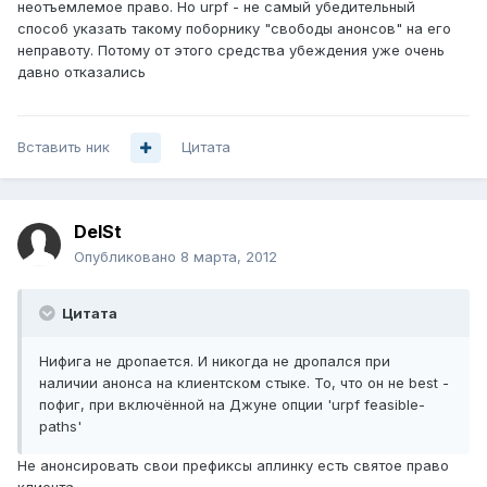
неотъемлемое право. Но urpf - не самый убедительный
способ указать такому поборнику "свободы анонсов" на его
неправоту. Потому от этого средства убеждения уже очень
давно отказались
Вставить ник
Цитата
DelSt
Опубликовано
8 марта, 2012
Цитата
Нифига не дропается. И никогда не дропался при
наличии анонса на клиентском стыке. То, что он не best -
пофиг, при включённой на Джуне опции 'urpf feasible-
paths'
Не анонсировать свои префиксы аплинку есть святое право