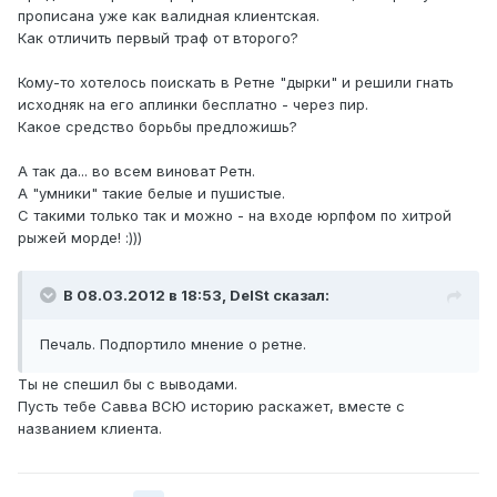
прописана уже как валидная клиентская.
Как отличить первый траф от второго?
Кому-то хотелось поискать в Ретне "дырки" и решили гнать
исходняк на его аплинки бесплатно - через пир.
Какое средство борьбы предложишь?
А так да... во всем виноват Ретн.
А "умники" такие белые и пушистые.
С такими только так и можно - на входе юрпфом по хитрой
рыжей морде! :)))
В 08.03.2012 в 18:53, DelSt сказал:
Печаль. Подпортило мнение о ретне.
Ты не спешил бы с выводами.
Пусть тебе Савва ВСЮ историю раскажет, вместе с
названием клиента.