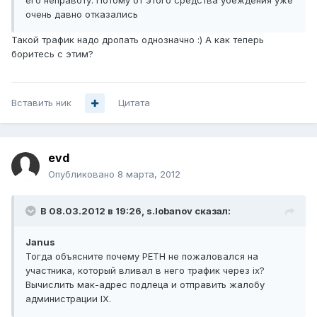
его неправоту. Потому от этого средства убеждения уже
очень давно отказались
Такой трафик надо дропать однозначно :) А как теперь
боритесь с этим?
Вставить ник
Цитата
evd
Опубликовано
8 марта, 2012
В 08.03.2012 в 19:26, s.lobanov сказал:
Janus
Тогда объясните почему РЕТН не пожаловался на
участника, который вливал в него трафик через ix?
Вычислить мак-адрес подлеца и отправить жалобу
администрации IX.