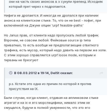
они на часть своих анонсов в х сунули препенд. Исходняк
который прет через х подропается.
Нифига не дропается. И никогда не дропался при наличии
анонса на клиентском стыке. То, что он не best - пофиг, при
включённой на Джуне опции 'urpf feasible-paths'
Но Janus прав, от клиента надо пропускать любой трафик.
Впрочем, не совсем любой. Фейковые source ip типа
приватных, то есть вообще не предполагающие ответного
трафика, есть мусор, который надо давить на первом же хопе.
С этим хорошо справляется urpf loose mode, которым и
тирваны не брезгуют
В 08.03.2012 в 19:14, DelSt сказал:
p.s. Кстати это одна из причин по которой я против
присутствия на IX.
Были случаи, когда клиент, отдавая на аплинковом стыке
агрегат и на ix-е его морспецифики, нимало этим не
смущался, будучи в полной уверенности, что это его