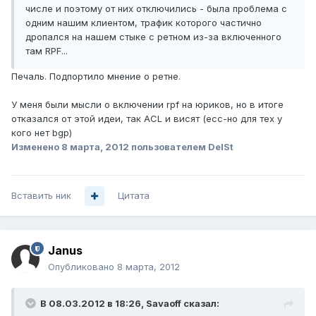
числе и поэтому от них отключились - была проблема с
одним нашим клиентом, трафик которого частично
дропался на нашем стыке с ретном из-за включенного
там RPF...
Печаль. Подпортило мнение о ретне.
У меня были мысли о включении rpf на юриков, но в итоге
отказался от этой идеи, так ACL и висят (есс-но для тех у
кого нет bgp)
Изменено
8 марта, 2012
пользователем DelSt
Вставить ник
Цитата
Janus
Опубликовано
8 марта, 2012
В 08.03.2012 в 18:26, Savaoff сказал: