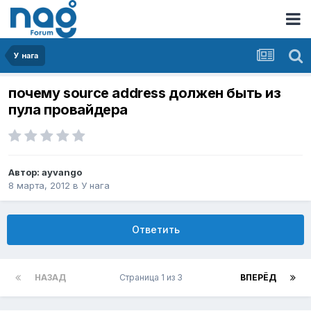
У нага
почему source address должен быть из
пула провайдера
Автор:
ayvango
8 марта, 2012
в
У нага
Ответить
НАЗАД
Страница 1 из 3
ВПЕРЁД