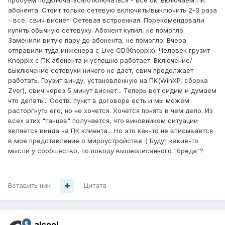
пробуем подключаться/отключаться - все ок. Включаем ПК
абонента. Стоит только сетевую включить/выключить 2-3 раза
- все, свич виснет. Сетевая встроенная. Порекомендовали
купить обычную сетевуху. Абонент купил, не помогло.
Заменили витую пару до абонента, не помогло. Вчера
отправили туда инженера с Live CD(Knoppix). Человек грузит
Knoppix с ПК абонента и успешно работает. Включение/
выключение сетевухи ничего не дает, свич продолжает
работать. Грузит винду, установленную на ПК(WinXP, сборка
Zver), свич через 5 минут виснет... Теперь вот сидим и думаем
что делать... Соотв. пункт в договоре есть и мы можем
расторгнуть его, но не хочется. Хочется понять в чем дело. Из
всех этих "танцев" получается, что виновником ситуации
является винда на ПК клиента... Но это как-то не вписывается
в мое представление о мироустройстве :) Будут какие-то
мысли у сообщество, по поводу вышеописанного "бреда"?
Вставить ник
Цитата
alcool