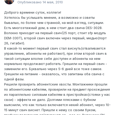
Опубликовано
14 мая, 2010
Доброго времени суток, коллеги!
Хотелось бы услышать мнение, а возможно и советы
бывалых, по более чем странной, на мой взгляд, ситуации.
Есть многоэтажный дом, в нем стоит два свича DES-3028.
Волокно приходит на первый свич(25 порт, стоит sfp модуль
DEM-330T), второй свич включен через первый, медью(порт
26, гигабит).
В какой-то момент первый свич стал виснуть(отваливается
управление, абоненты не работают), при этом второй свич в
такой ситуации вполне себе доступен и абоненты на нем
нормально продолжают работать. Грешили на первый свич -
заменили его. Буквально через 5-6 дней все тоже самое.
Грешили на питание - оказалось, что запитаны оба свича с
одной фазы.
Решили проверить абонентские хвосты. Монтажники прошли
по абонентским кабелям, проверили на предмет прохождения
их параллельно силовым кабелям в пристройках(стояки у нас
свои) - эффекта не дало. Долгими плясками с бубном
выяснили, что как только включается некий абонент, через 10-
15 минут свич виснет. Пришли к нему со своим буком,