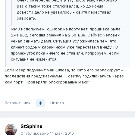
Очень интересно решить эту проблему, несколько
раз с таким тоже сталкивался, но до конца
довести дело не удавалось - свитч переставал
зависать.
IPMB используем, ошибок на порту нет, прошивка была
2.41-B02, сегодня сменил на 2.50-B08. Сейчас человек
уехал снимать дамп. Ситуация усложнилась тем, что
клиент бодрым кабанчиком уже переставил винду... В
промежуток пока ничего не ставили, попробуем, если
ситуация не изменится.
Если юзер подменит мак шлюза, то ipmb его заблокирует -
последствия предсказуемые. К свитчу подключались через
ком порт? Проверяли блокированые маки?
Вставить ник
Цитата
StSphinx
Опубликовано
14 мая, 2010