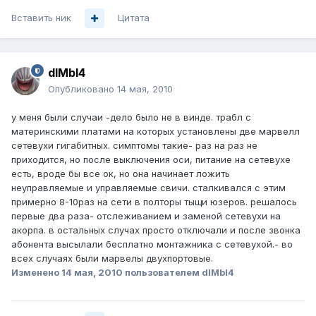
Вставить ник
Цитата
dIMbI4
Опубликовано
14 мая, 2010
у меня были случаи -дело было не в винде. трабл с
материнскими платами на которых установлены две марвелл
сетевухи гигабитных. симптомы такие- раз на раз не
приходится, но после выключения оси, питание на сетевухе
есть, вроде бы все ок, но она начинает ложить
неуправляемые и управляемые свичи. сталкивался с этим
примерно 8-10раз на сети в полторы тыщи юзеров. решалось
первые два раза- отслеживанием и заменой сетевухи на
акорпа. в остальных случах просто отключали и после звонка
абонента высылали бесплатно монтажника с сетевухой.- во
всех случаях были марвелы двухпортовые.
Изменено
14 мая, 2010
пользователем dIMbI4