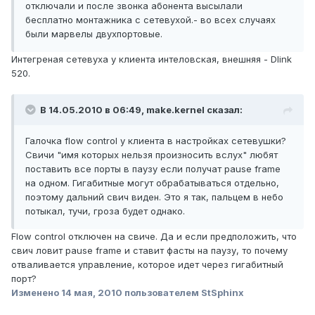
отключали и после звонка абонента высылали
бесплатно монтажника с сетевухой.- во всех случаях
были марвелы двухпортовые.
Интегреная сетевуха у клиента интеловская, внешняя - Dlink
520.
В 14.05.2010 в 06:49, make.kernel сказал:
Галочка flow control у клиента в настройках сетевушки?
Свичи "имя которых нельзя произносить вслух" любят
поставить все порты в паузу если получат pause frame
на одном. Гигабитные могут обрабатываться отдельно,
поэтому дальний свич виден. Это я так, пальцем в небо
потыкал, тучи, гроза будет однако.
Flow control отключен на свиче. Да и если предположить, что
свич ловит pause frame и ставит фасты на паузу, то почему
отваливается управление, которое идет через гигабитный
порт?
Изменено
14 мая, 2010
пользователем StSphinx