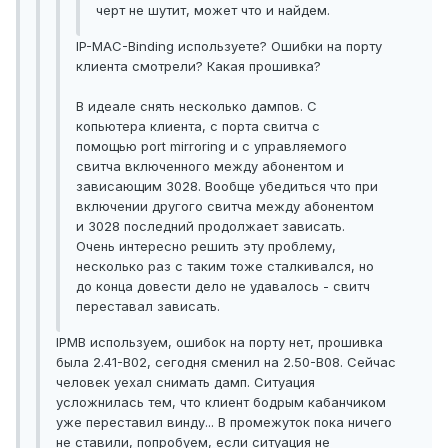
черт не шутит, может что и найдем.
IP-MAC-Binding используете? Ошибки на порту
клиента смотрели? Какая прошивка?
В идеале снять несколько дампов. С
копьютера клиента, с порта свитча с
помощью port mirroring и с управляемого
свитча включенного между абонентом и
зависающим 3028. Вообще убедиться что при
включении другого свитча между абонентом
и 3028 последний продолжает зависать.
Очень интересно решить эту проблему,
несколько раз с таким тоже сталкивался, но
до конца довести дело не удавалось - свитч
переставал зависать.
IPMB используем, ошибок на порту нет, прошивка
была 2.41-B02, сегодня сменил на 2.50-B08. Сейчас
человек уехал снимать дамп. Ситуация
усложнилась тем, что клиент бодрым кабанчиком
уже переставил винду... В промежуток пока ничего
не ставили, попробуем, если ситуация не