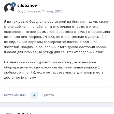
s.lobanov
Опубликовано
14 мая, 2010
Я не так давно боролся с dos-атакой на dns, снял дамп, сразу
стало всё понятно, абонента отключили от сети, в итоге
оказалось, что программа для рассылка спама, генерировала
не только dns-запросы(IN MX), но ещё и мелкие мусорные(но
не случайным образом сгенерённые) пакеты с большой
частотой. Заодно на основании этого дампа составил набор
правил для iptables(-m string) для защиты от подобных атак.
Не знаю чем можно уронить коммутатор, но кое-какое
оборудование можно положить частыми snmp-запросы(с
любым community), если нет access-листа для snmp и есть
доступ по ip к нему
Вставить ник
Цитата