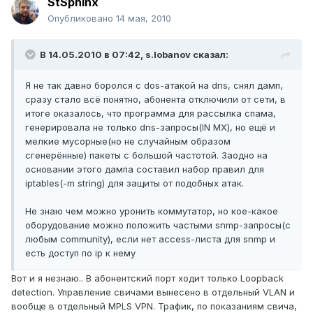
StSphinx
Опубликовано
14 мая, 2010
В 14.05.2010 в 07:42, s.lobanov сказал:
Я не так давно боролся с dos-атакой на dns, снял дамп,
сразу стало всё понятно, абонента отключили от сети, в
итоге оказалось, что программа для рассылка спама,
генерировала не только dns-запросы(IN MX), но ещё и
мелкие мусорные(но не случайным образом
сгенерённые) пакеты с большой частотой. Заодно на
основании этого дампа составил набор правил для
iptables(-m string) для защиты от подобных атак.
Не знаю чем можно уронить коммутатор, но кое-какое
оборудование можно положить частыми snmp-запросы(с
любым community), если нет access-листа для snmp и
есть доступ по ip к нему
Вот и я незнаю.. В абонентский порт ходит только Loopback
detection. Управление свичами вынесено в отдельный VLAN и
вообще в отдельный MPLS VPN. Трафик, по показаниям свича,