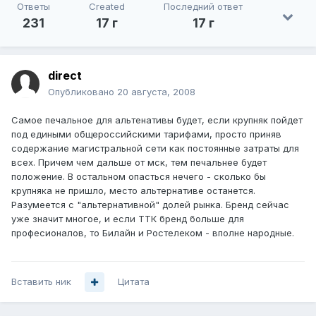
Ответы
Created
Последний ответ
231
17 г
17 г
direct
Опубликовано
20 августа, 2008
Самое печальное для альтенативы будет, если крупняк пойдет
под едиными общероссийскими тарифами, просто приняв
содержание магистральной сети как постоянные затраты для
всех. Причем чем дальше от мск, тем печальнее будет
положение. В остальном опасться нечего - сколько бы
крупняка не пришло, место альтернативе останется.
Разумеется с "альтернативной" долей рынка. Бренд сейчас
уже значит многое, и если ТТК бренд больше для
професионалов, то Билайн и Ростелеком - вполне народные.
Вставить ник
Цитата