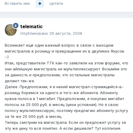
Вставить ник
Цитата
telematic
Опубликовано
26 августа, 2008
Возникает ещё один важный вопрос в связи с выходом
магистралов в розницу и превращение их в двуликих Янусов
:-)
Итак, представители ТТК как-то заявляли на этом форуме, что
они айпишную магистраль не мультиплексируют. Возьмём это
за данность и предположим, что остальные магистралы
делают так-же.
Далее. Предположим, я и некий магистрал-стремящийся-в-
розницу боремся за одного и того-же абонента. Абоненту
нужна полоса в 1 мегабит. Предположим, я покупаю мегабит
полосы за 25 000 руб. в месяц (цена условная). Но я свою
полосу мультиплексирую, поэтому предлагаю абоненту услугу
за те же 25 000 руб. в месяц.
Теперь смотрим на магистрала. Если он предложит услугу за
эту же цену то всё понятно. А если дешевле? Тут коллизия.