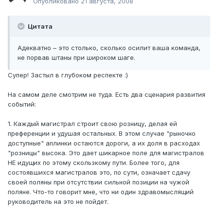
Опубликовано
21 августа, 2008
Цитата
Адекватно – это столько, сколько осилит ваша команда,
не порвав штаны при широком шаге.
Супер! Застыл в глубоком респекте :)
На самом деле смотрим не туда. Есть два сценария развития
событий:
1. Каждый магистрал строит свою розницу, делая ей
преференции и удушая остальных. В этом случае "рыночно
доступные" аплинки остаются дороги, а их доля в расходах
"розницы" высока. Это дает шикарное поле для магистралов
НЕ идущих по этому скользкому пути. Более того, для
состоявшихся магистралов это, по сути, означает сдачу
своей поляны при отсутствии сильной позиции на чужой
поляне. Что-то говорит мне, что ни один здравомыслящий
руководитель на это не пойдет.