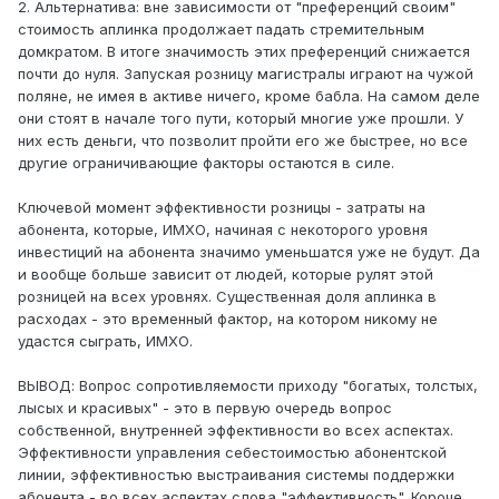
2. Альтернатива: вне зависимости от "преференций своим"
стоимость аплинка продолжает падать стремительным
домкратом. В итоге значимость этих преференций снижается
почти до нуля. Запуская розницу магистралы играют на чужой
поляне, не имея в активе ничего, кроме бабла. На самом деле
они стоят в начале того пути, который многие уже прошли. У
них есть деньги, что позволит пройти его же быстрее, но все
другие ограничивающие факторы остаются в силе.
Ключевой момент эффективности розницы - затраты на
абонента, которые, ИМХО, начиная с некоторого уровня
инвестиций на абонента значимо уменьшатся уже не будут. Да
и вообще больше зависит от людей, которые рулят этой
розницей на всех уровнях. Существенная доля аплинка в
расходах - это временный фактор, на котором никому не
удастся сыграть, ИМХО.
ВЫВОД: Вопрос сопротивляемости приходу "богатых, толстых,
лысых и красивых" - это в первую очередь вопрос
собственной, внутренней эффективности во всех аспектах.
Эффективности управления себестоимостью абонентской
линии, эффективностью выстраивания системы поддержки
абонента - во всех аспектах слова "эффективность". Короче,