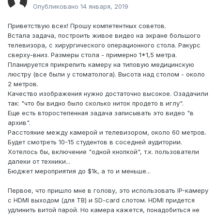
Опубликовано
14 января, 2019
Приветствую всех! Прошу компетентных советов.
Встала задача, построить живое видео на экране большого
телевизора, с хирургического операционного стола. Ракурс
сверху-вниз. Размеры стола - примерно 1*1,5 метра.
Планируется прикрепить камеру на типовую медицинскую
люстру (все были у стоматолога). Высота над столом - около
2 метров.
Качество изображения нужно достаточно высокое. Озадачили
так: "что бы видно было сколько ниток продето в иглу".
Еще есть второстепенная задача записывать это видео "в
архив".
Расстояние между камерой и телевизором, около 60 метров.
Будет смотреть 10-15 студентов в соседней аудитории.
Хотелось бы, включение "одной кнопкой", т.к. пользователи
далеки от техники...
Бюджет мероприятия до $1k, а то и меньше...
Первое, что пришло мне в голову, это использовать IP-камеру
с HDMI выходом (для ТВ) и SD-card слотом. HDMI придется
удлинить витой парой. Но камера кажется, понадобиться не