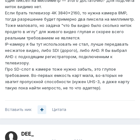
один пиксел на миллиметр — этого достаточно? Для подсчета
ниток видимо нет.
Если брать телевизор 4K 3840×2160, то нужна камера 8MP,
тогда разрешение будет примерно два пиксела на миллиметр.
Тоже маловато, но задача "что бы видно было сколько ниток
продето в иглу" для живого видео глупая и скорее всего
реальным требованием не является.
IP-камеру я бы тут использовать не стал, лучше передавать
несжатое видео, либо SDI (дорого), либо AHD. Я бы выбрал
AHD с подходящим регистратором, подключенным к
телевизору.
Про SD-слот в камере тоже нужно забыть, это глупое
требование. Во-первых емкость карт мала, во-вторых не
хватит пропускной способности (нужен UHS-3, а даже карту
такую пока найти непросто, не то что адаптер).
Вставить ник
Цитата
DEE_