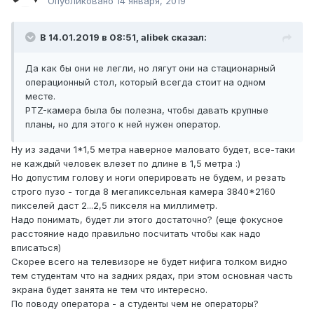
Опубликовано
14 января, 2019
В 14.01.2019 в 08:51,
alibek
сказал:
Да как бы они не легли, но лягут они на стационарный
операционный стол, который всегда стоит на одном
месте.
PTZ-камера была бы полезна, чтобы давать крупные
планы, но для этого к ней нужен оператор.
Ну из задачи 1*1,5 метра наверное маловато будет, все-таки
не каждый человек влезет по длине в 1,5 метра
:)
Но допустим голову и ноги оперировать не будем, и резать
строго пузо - тогда 8 мегапиксельная камера 3840*2160
пикселей даст 2...2,5 пикселя на миллиметр.
Надо понимать, будет ли этого достаточно? (еще фокусное
расстояние надо правильно посчитать чтобы как надо
вписаться)
Скорее всего на телевизоре не будет нифига толком видно
тем студентам что на задних рядах, при этом основная часть
экрана будет занята не тем что интересно.
По поводу оператора - а студенты чем не операторы?