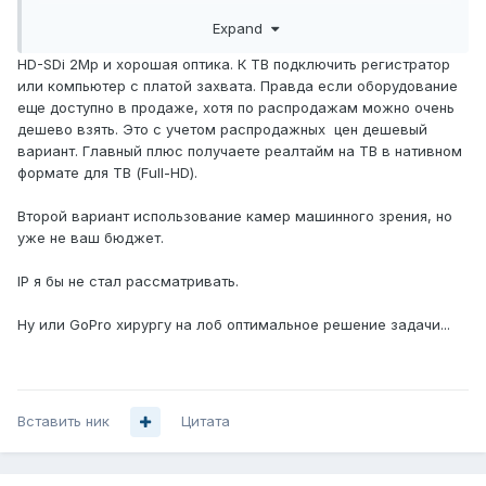
Качество изображения нужно достаточно высокое.
Expand
Озадачили так: "что бы видно было сколько ниток
продето в иглу".
HD-SDi 2Mp и хорошая оптика. К ТВ подключить регистратор
Еще есть второстепенная задача записывать это видео
или компьютер с платой захвата. Правда если оборудование
"в архив".
еще доступно в продаже, хотя по распродажам можно очень
Расстояние между камерой и телевизором, около 60
дешево взять. Это с учетом распродажных цен дешевый
метров. Будет смотреть 10-15 студентов в соседней
вариант. Главный плюс получаете реалтайм на ТВ в нативном
аудитории.
формате для ТВ (Full-HD).
Хотелось бы, включение "одной кнопкой", т.к.
пользователи далеки от техники...
Второй вариант использование камер машинного зрения, но
Бюджет мероприятия до $1k, а то и меньше...
уже не ваш бюджет.
Первое, что пришло мне в голову, это использовать IP-
IP я бы не стал рассматривать.
камеру с HDMI выходом (для ТВ) и SD-card слотом. HDMI
придется удлинить витой парой. Но камера кажется,
Ну или GoPro хирургу на лоб оптимальное решение задачи...
понадобиться не менее 5-8 МегаПикселей.... дорого.
Заранее спасибо за помощь!
Вставить ник
Цитата