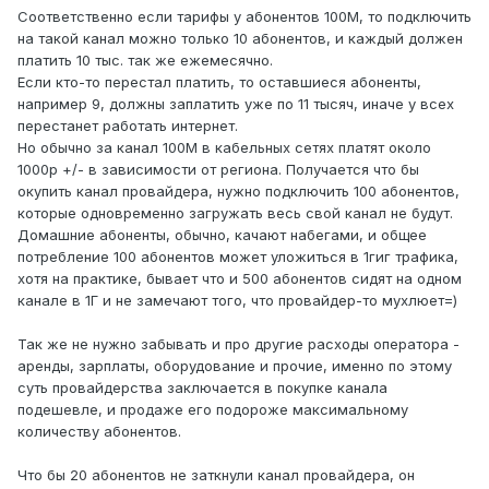
Соответственно если тарифы у абонентов 100М, то подключить
на такой канал можно только 10 абонентов, и каждый должен
платить 10 тыс. так же ежемесячно.
Если кто-то перестал платить, то оставшиеся абоненты,
например 9, должны заплатить уже по 11 тысяч, иначе у всех
перестанет работать интернет.
Но обычно за канал 100М в кабельных сетях платят около
1000р +/- в зависимости от региона. Получается что бы
окупить канал провайдера, нужно подключить 100 абонентов,
которые одновременно загружать весь свой канал не будут.
Домашние абоненты, обычно, качают набегами, и общее
потребление 100 абонентов может уложиться в 1гиг трафика,
хотя на практике, бывает что и 500 абонентов сидят на одном
канале в 1Г и не замечают того, что провайдер-то мухлюет=)
Так же не нужно забывать и про другие расходы оператора -
аренды, зарплаты, оборудование и прочие, именно по этому
суть провайдерства заключается в покупке канала
подешевле, и продаже его подороже максимальному
количеству абонентов.
Что бы 20 абонентов не заткнули канал провайдера, он