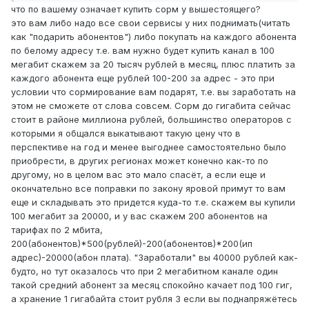
что по вашему означает купить сорм у вышестоящего?
это вам либо надо все свои сервисы у них поднимать(читать
как "подарить абонентов") либо покупать на каждого абонента
по белому адресу т.е. вам нужно будет купить канал в 100
мегабит скажем за 20 тысяч рублей в месяц, плюс платить за
каждого абонента еще рублей 100-200 за адрес - это при
условии что сормирование вам подарят, т.е. вы заработать на
этом не сможете от слова совсем. Сорм до гигабита сейчас
стоит в районе миллиона рублей, большинство операторов с
которыми я общался выкатывают такую цену что в
перспективе на год и менее выгоднее самостоятельно было
приобрести, в других регионах может конечно как-то по
другому, но в целом вас это мало спасёт, а если еще и
окончательно все поправки по закону яровой примут то вам
еще и складывать это придется куда-то т.е. скажем вы купили
100 мегабит за 20000, и у вас скажем 200 абонентов на
тарифах по 2 мбита,
200(абонентов)*500(рублей)-200(абонентов)*200(ип
адрес)-20000(абон плата). "Заработали" вы 40000 рублей как-
будто, но тут оказалось что при 2 мегабитном канале один
такой средний абонент за месяц спокойно качает под 100 гиг,
а хранение 1 гигабайта стоит рубля 3 если вы поднапряжётесь