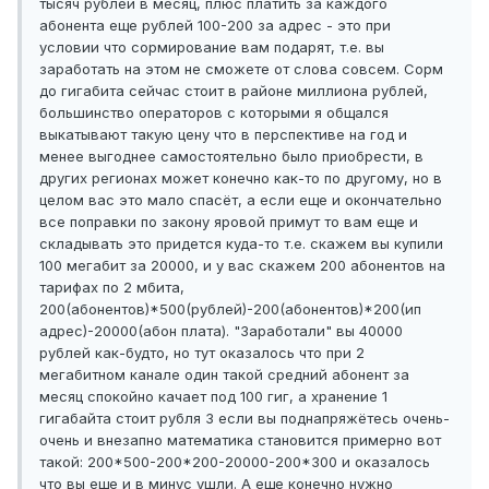
тысяч рублей в месяц, плюс платить за каждого
абонента еще рублей 100-200 за адрес - это при
условии что сормирование вам подарят, т.е. вы
заработать на этом не сможете от слова совсем. Сорм
до гигабита сейчас стоит в районе миллиона рублей,
большинство операторов с которыми я общался
выкатывают такую цену что в перспективе на год и
менее выгоднее самостоятельно было приобрести, в
других регионах может конечно как-то по другому, но в
целом вас это мало спасёт, а если еще и окончательно
все поправки по закону яровой примут то вам еще и
складывать это придется куда-то т.е. скажем вы купили
100 мегабит за 20000, и у вас скажем 200 абонентов на
тарифах по 2 мбита,
200(абонентов)*500(рублей)-200(абонентов)*200(ип
адрес)-20000(абон плата). "Заработали" вы 40000
рублей как-будто, но тут оказалось что при 2
мегабитном канале один такой средний абонент за
месяц спокойно качает под 100 гиг, а хранение 1
гигабайта стоит рубля 3 если вы поднапряжётесь очень-
очень и внезапно математика становится примерно вот
такой: 200*500-200*200-20000-200*300 и оказалось
что вы еще и в минус ушли. А еще конечно нужно