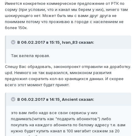
Имеется конкретное коммерческое предложение от РТК по
сорму (при условии, что и канал мы берем у них), ничего там
шокирующего нет. Может быть мы с вами друг друга не
понимаем потому что проживаю в городе с населением не
более 150к.
В 06.02.2017 в 15:15, Ivan_83 сказал:
Так велела яровая.
Спешу Вас обрадовать, законопроект отправили на доработку.
upd. Немного не так выразился, минэконом развития
предложил сократить кол-во хранящихся данных. И скорее
всего этот момент будет принят.
В 06.02.2017 в 14:15, Ancient сказал:
это вам либо надо все свои сервисы у них
поднимать(читать как "подарить абонентов") либо
покупать на каждого абонента по белому адресу т.е. вам
нужно будет купить канал в 100 мегабит скажем за 20