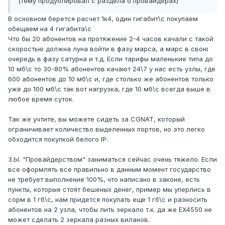
(тему продублировал с раздела о провайдерах)
В основном берется расчет 1к4, один гигабит\с покупаем
обещаем на 4 гигабита\с
Что бы 20 абонентов на протяжение 2-4 часов качали с такой
скоростью должна луна войти в фазу марса, а марс в свою
очередь в фазу сатурна и т.д. Если тарифы маленькие типа до
10 мб\c то 30-80% абонентов качают 24\7 у нас есть узлы, где
600 абонентов до 10 мб\с и, где столько же абонентов только
уже до 100 мб\с так вот нагрузка, где 10 мб\с всегда выше в
любое время суток.
Так же учтите, вы можете сидеть за CGNAT, который
ограничивает количество выделенных портов, но это легко
обходится покупкой белого IP.
З.Ы. "Провайдерством" заниматься сейчас очень тяжело. Если
все оформлять все правильно в данным момент государство
не требует выполнение 100%, что написано в законе, есть
пункты, которые стоят бешеных денег, пример мы уперлись в
сорм в 1 гб\c, нам придется покупать еще 1 гб\с и разносить
абонентов на 2 узла, чтобы лить зеркало т.к. да же EX4550 не
может сделать 2 зеркала разных виланов.