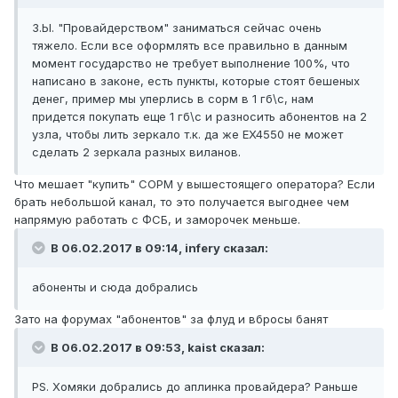
З.Ы. "Провайдерством" заниматься сейчас очень
тяжело. Если все оформлять все правильно в данным
момент государство не требует выполнение 100%, что
написано в законе, есть пункты, которые стоят бешеных
денег, пример мы уперлись в сорм в 1 гб\c, нам
придется покупать еще 1 гб\с и разносить абонентов на 2
узла, чтобы лить зеркало т.к. да же EX4550 не может
сделать 2 зеркала разных виланов.
Что мешает "купить" СОРМ у вышестоящего оператора? Если
брать небольшой канал, то это получается выгоднее чем
напрямую работать с ФСБ, и заморочек меньше.
В 06.02.2017 в 09:14, infery сказал:
абоненты и сюда добрались
Зато на форумах "абонентов" за флуд и вбросы банят
В 06.02.2017 в 09:53, kaist сказал:
PS. Хомяки добрались до аплинка провайдера? Раньше