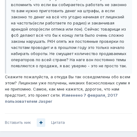
вспомнить что если вы собираетесь работать не законно
то вам нужно приготовить денег на штрафы, а если
законно то денег на всё что угодно начиная от лицензий
на частоты(если работаете по радио) и заканчивая
арендой опор(если оптика или пон). Сейчас товарищи из
фсб делают всё что бы к концу лета было очень сложно
законы нарушать. РКН опять же постоянные проверки по
частотам проводит и в прошлом году это только начало
набирать обороты. Не смущает количество продаваемых
операторов по всей стране? На наге вон постоянно темы
появляются о продаже, я вас уверяю - это не просто так.
Скажите пожалуйста, а откуда Вы так осведомлены обо всем
этом? Лицензии уже получены, никаких баснословных сумм я
не припомню. Самое, как мне кажется, дорогое, что нам
предстоит, это проект сети.
Изменено
7 февраля, 2017
пользователем Jasper
Вставить ник
Цитата