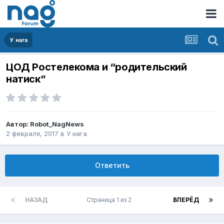
У нага
ЦОД Ростелекома и “родительский
натиск”
Автор:
Robot_NagNews
2 февраля, 2017
в
У нага
Ответить
НАЗАД
Страница 1 из 2
ВПЕРЁД