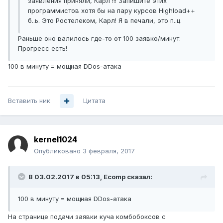
заявления приняли, Карл !!! Запишите этих
программистов хотя бы на пару курсов Highload++
б..ь. Это Ростелеком, Карл! Я в печали, это п..ц.
Раньше оно валилось где-то от 100 заявко/минут.
Прогресс есть!
100 в минуту = мощная DDos-атака
Вставить ник
Цитата
kernel1024
Опубликовано
3 февраля, 2017
В 03.02.2017 в 05:13, Ecomp сказал:
100 в минуту = мощная DDos-атака
На странице подачи заявки куча комбобоксов с