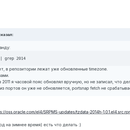
 сказал:
анду:
| grep 2014
ет, в репозитории лежат уже обновленные timezone.
ами.
 2011 я часовой пояс обновлял вручную, но не записал, что дел
 из портов он уже не обновляется, portsnap fetch не срабаты
ps://oss.oracle.com/el4/SRPMS-updates/tzdata-2014h-1.0.1.el4.src.rp
д на зимнее время) есть что делать :)