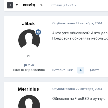
1
2
ВПЕРЁД
Страница 1 из 2
alibek
Опубликовано
22 октября, 2014
А кто уже обновился? И что дел
Предстоит обновлять небольшой 
VIP
11.4k
Пол:
Не определился
Вставить ник
Цитата
Merridius
Опубликовано
22 октября, 2014
Обновлял на FreeBSD в ручную.