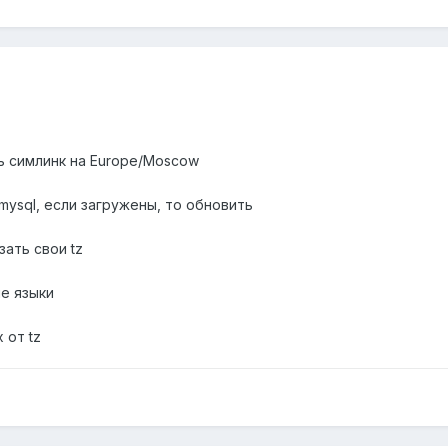
ть симлинк на Europe/Moscow
mysql, если загружены, то обновить
зать свои tz
е языки
 от tz