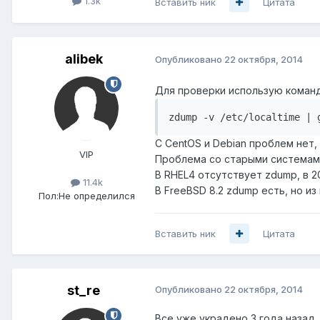
1.3k
Вставить ник
Цитата
alibek
Опубликовано
22 октября, 2014
Для проверки использую команд
zdump -v /etc/localtime | 
С CentOS и Debian проблем нет,
VIP
Проблема со старыми системам
В RHEL4 отсутствует zdump, в 20
11.4k
В FreeBSD 8.2 zdump есть, но и
Пол:
Не определился
Вставить ник
Цитата
st_re
Опубликовано
22 октября, 2014
Все уже украдено 3 года назад