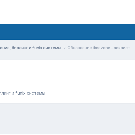
ние, биллинг и *unix системы
Обновление timezone - чеклист
линг и *unix системы