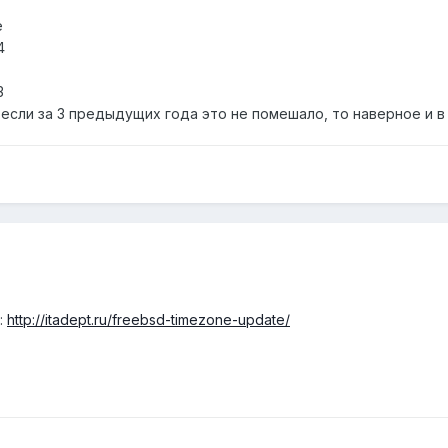
е
4
3
если за 3 предыдущих года это не помешало, то наверное и в 
:
http://itadept.ru/freebsd-timezone-update/