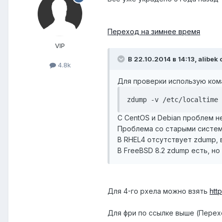
Переход на зимнее время
VIP
В 22.10.2014 в 14:13, alibek
4.8k
Для проверки использую ком
zdump -v /etc/localtime 
С CentOS и Debian проблем н
Проблема со старыми систем
В RHEL4 отсутствует zdump, в
В FreeBSD 8.2 zdump есть, но
Для 4-го рхела можно взять
htt
Для фри по ссылке выше (Перехо