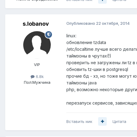
s.lobanov
Опубликовано
22 октября, 2014
linux:
обновление tzdata
/etc/localtime лучше всего дела
таймзоны в чрутах(!)
проверить не загружены ли tz в 
VIP
обновить tz-шки в postgresql
прочие бд - хз, но тоже могут ю
6.8k
Пол:
Мужчина
таймзоны java
php, возможно некоторые други
перезапуск сервисов, зависящих
Вставить ник
Цитата