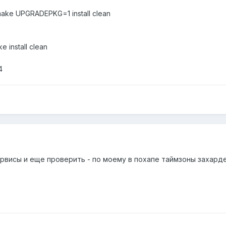
make UPGRADEPKG=1 install clean
e install clean
4
ервисы и еще проверить - по моему в похапе таймзоны захард