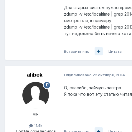
Для старых систем нужно кром
zdump -v /etc/localtime | grep 201
смотреть и, к примеру
zdump -v /etc/localtime | grep 201
тут недолжно быть ничего хотя 
Вставить ник
Цитата
alibek
Опубликовано
22 октября, 2014
О, спасибо, займусь завтра.
Я пока что вот эту статью читал
VIP
11.4k
Пол:
Не определился
Вставить ник
Цитата