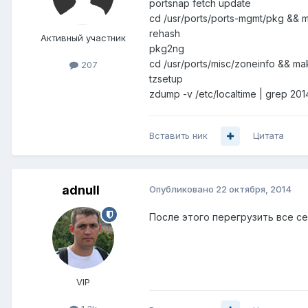
portsnap fetch update
cd /usr/ports/ports-mgmt/pkg && 
rehash
Активный участник
pkg2ng
cd /usr/ports/misc/zoneinfo && mak
207
tzsetup
zdump -v /etc/localtime | grep 201
Вставить ник
Цитата
adnull
Опубликовано
22 октября, 2014
После этого перегрузить все с
VIP