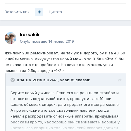
Вставить ник
Цитата
korsakik
Опубликовано
14 июня, 2019
джилонг 280 ремонтировать не так уж и дорого, бу и за 40-50
к найти можно. Аккумулятор новый можно за 3-5к найти. Я бы
не сказал что это проблема. На печке отломались ушки -
поменял за 2.5к, зарядка -1-2 к.
В 14.06.2019 в 07:41,
Saab95
сказал:
Берите новый джилонг. Если его не ронять со столбов и
не топить в подвальной жиже, прослужит лет 10 при
ваших объемах сварок, да и продать его всегда можно.
А про японские это все сказочники наплели, когда
начали распродавать списанные аппараты, придумывая
рассказы про то, как хорошо они сваривают и вообще у
настоящего сварщика только японский аппарат должен