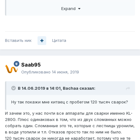
быть.
Expand
Не забывайте про аккумуляторы и общий износ, а то я
что не видел этих японцев - так при работе все просили
что бы им розетку предоставили или удлинитель кинули,
т.к. аккумулятор совсем не держит.
Вставить ник
Цитата
Saab95
Опубликовано
14 июня, 2019
В 14.06.2019 в 14:01,
Bachaa
сказал:
Ну так покажи мне китаец с пробегом 120 тысяч сварок?
И зачем это, у нас почти все аппараты для сварки именно KL-
280G. Плюс одинаковых в том, что из двух сломанных можно
собрать один. Сломанные это те, которые с лестницы уронили,
в воде утопили и т.п. Отказов просто так по ним не было.
120 тысяч сварок он никогда не наработает, потому что не те