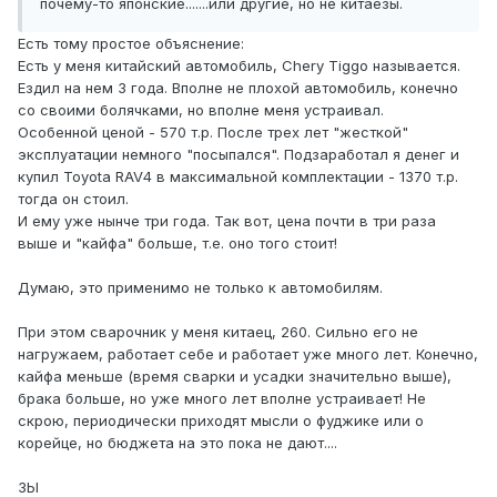
почему-то японские.......или другие, но не китаёзы.
Есть тому простое объяснение:
Есть у меня китайский автомобиль, Chery Tiggo называется.
Ездил на нем 3 года. Вполне не плохой автомобиль, конечно
со своими болячками, но вполне меня устраивал.
Особенной ценой - 570 т.р. После трех лет "жесткой"
эксплуатации немного "посыпался". Подзаработал я денег и
купил Toyota RAV4 в максимальной комплектации - 1370 т.р.
тогда он стоил.
И ему уже нынче три года. Так вот, цена почти в три раза
выше и "кайфа" больше, т.е. оно того стоит!
Думаю, это применимо не только к автомобилям.
При этом сварочник у меня китаец, 260. Сильно его не
нагружаем, работает себе и работает уже много лет. Конечно,
кайфа меньше (время сварки и усадки значительно выше),
брака больше, но уже много лет вполне устраивает! Не
скрою, периодически приходят мысли о фуджике или о
корейце, но бюджета на это пока не дают....
ЗЫ