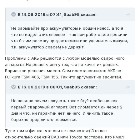
В 14.06.2019 в 07:41,
Saab95
сказал:
Не забывайте про аккумуляторы и общий износ, а то я
что не видел этих японцев - так при работе все просили
что бы им розетку предоставили или удлинитель кинули,
т.к. аккумулятор совсем не держит.
Проблемы с АКБ решаются с любой моделью сварочного
аппарата. Не решены они у тех, кто не хочет их решать.
Вариантов решения масса. Сам восстанавливал АКБ на
Fujikura FSM-40S, FSM-15S. Так что аргумент не засчитан.
В 16.06.2019 в 08:01,
Saab95
сказал:
Не понятно зачем покупать такое б/у? особенно как
первый сварочный аппарат. Вот сломается он через 2
дня и что, ни гарантии нет, ничего. И чинить такое
барахло вряд ли кто возьмется.
Тут в том и фишка, что они не ломаются:) Это как
относительно свежий ВАЗ или Toyota постарее. Кто имел