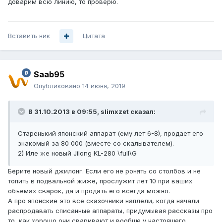
доварим всю линию, то проверю.
Вставить ник
Цитата
Saab95
Опубликовано
14 июня, 2019
В 31.10.2013 в 09:55,
slimxzet
сказал:
Старенький японский аппарат (ему лет 6-8), продает его
знакомый за 80 000 (вместе со скалывателем).
2) Иле же новый Jilong KL-280 \full\G
Берите новый джилонг. Если его не ронять со столбов и не
топить в подвальной жиже, прослужит лет 10 при ваших
объемах сварок, да и продать его всегда можно.
А про японские это все сказочники наплели, когда начали
распродавать списанные аппараты, придумывая рассказы про
то, как хорошо они сваривают и вообще у настоящего