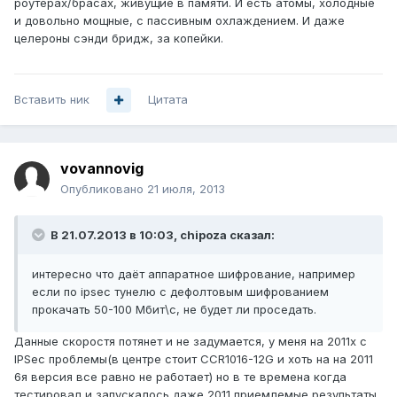
роутерах/брасах, живущие в памяти. И есть атомы, холодные
и довольно мощные, с пассивным охлаждением. И даже
целероны сэнди бридж, за копейки.
Вставить ник
Цитата
vovannovig
Опубликовано
21 июля, 2013
В 21.07.2013 в 10:03, chipoza сказал:
интересно что даёт аппаратное шифрование, например
если по ipsec тунелю с дефолтовым шифрованием
прокачать 50-100 Мбит\с, не будет ли проседать.
Данные скоростя потянет и не задумается, у меня на 2011х с
IPSec проблемы(в центре стоит CCR1016-12G и хоть на на 2011
6я версия все равно не работает) но в те времена когда
тестировал и запускалось даже 2011 приемлемые результаты