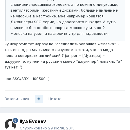
специализированные железки, а не компы с линуксами,
вентиляторами, жесткими дисками, большие пыльные и
не удобные в настройке. Мне например нравятся
Джаниперы SSG серии, но дороговато выходит. А тут в
принципе без особого напряга можно купить по 2
железки на узел, и настроить vrrp для надёжности.
ну некротик тут ниразу не "специализированная железка", -
так, еще одна мыльница с линуксом. кстати, что за мода
пошла коверкать английский ? juniper = ['ʤuːnɪpə] =
джууунипе, ну или на русский манер "джунипер". никаких "а"
тут нет. ^)
про SSG/SRX +100500. :)
Вставить ник
Цитата
Ilya Evseev
Опубликовано
29 июля, 2013