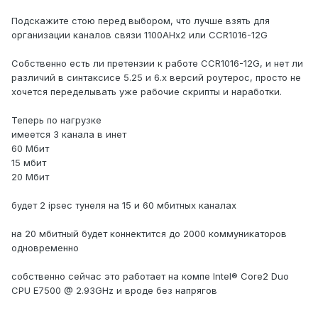
Подскажите стою перед выбором, что лучше взять для
организации каналов связи 1100AHx2 или CCR1016-12G
Собственно есть ли претензии к работе CCR1016-12G, и нет ли
различий в синтаксисе 5.25 и 6.х версий роутерос, просто не
хочется переделывать уже рабочие скрипты и наработки.
Теперь по нагрузке
имеется 3 канала в инет
60 Мбит
15 мбит
20 Мбит
будет 2 ipsec тунеля на 15 и 60 мбитных каналах
на 20 мбитный будет коннектится до 2000 коммуникаторов
одновременно
собственно сейчас это работает на компе Intel® Core2 Duo
CPU E7500 @ 2.93GHz и вроде без напрягов