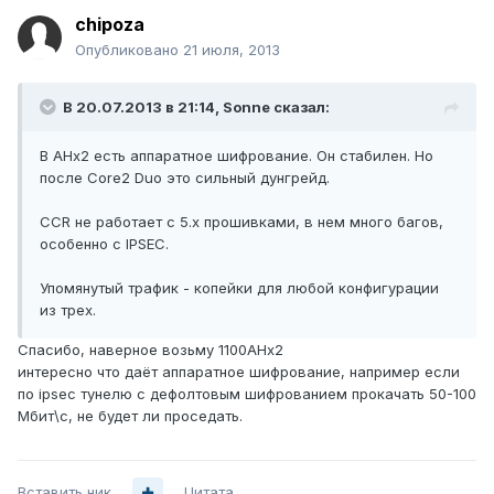
chipoza
Опубликовано
21 июля, 2013
В 20.07.2013 в 21:14, Sonne сказал:
В AHx2 есть аппаратное шифрование. Он стабилен. Но
после Core2 Duo это сильный дунгрейд.
СCR не работает с 5.x прошивками, в нем много багов,
особенно с IPSEC.
Упомянутый трафик - копейки для любой конфигурации
из трех.
Спасибо, наверное возьму 1100AHx2
интересно что даёт аппаратное шифрование, например если
по ipsec тунелю с дефолтовым шифрованием прокачать 50-100
Мбит\с, не будет ли проседать.
Вставить ник
Цитата