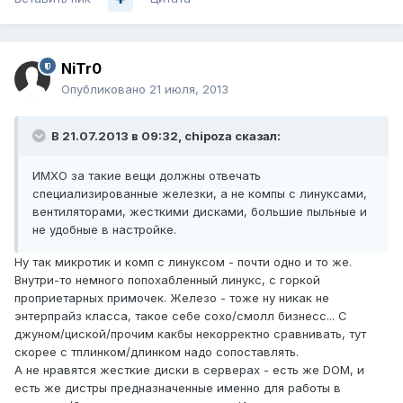
NiTr0
Опубликовано
21 июля, 2013
В 21.07.2013 в 09:32, chipoza сказал:
ИМХО за такие вещи должны отвечать
специализированные железки, а не компы с линуксами,
вентиляторами, жесткими дисками, большие пыльные и
не удобные в настройке.
Ну так микротик и комп с линуксом - почти одно и то же.
Внутри-то немного попохабленный линукс, с горкой
проприетарных примочек. Железо - тоже ну никак не
энтерпрайз класса, такое себе сохо/смолл бизнесс... С
джуном/циской/прочим какбы некорректно сравнивать, тут
скорее с тплинком/длинком надо сопоставлять.
А не нравятся жесткие диски в серверах - есть же DOM, и
есть же дистры предназначенные именно для работы в