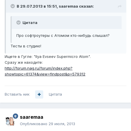
В 29.07.2013 в 15:51, saaremaa сказал:
Цитата
Про софтроутеры с Атомом кто-нибудь слышал?
Тесты в студию!
Ищете в Гугле: "Ilya Evseev Supermicro Atom".
Сразу же находите:
http://forum.nag.ru/forum/index.php?
showtopic=61374&view=findpost&p=579312
Вставить ник
Цитата
saaremaa
Опубликовано
29 июля, 2013