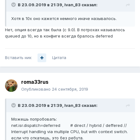
В 23.09.2019 в 21:39,
Ivan_83
сказал:
Хотя в 10х оно кажется немного иначе называлось.
Нет, опция всегда так была (с 9.0). В потрохах называлось
queued до 10, но в конфиге всегда бралось deferred
Вставить ник
Цитата
roma33rus
Опубликовано
24 сентября, 2019
В 23.09.2019 в 21:39,
Ivan_83
сказал:
Можешь попробовать:
net.isr.dispatch=deferred # direct / hybrid / deffered //
Interrupt handling via multiple CPU, but with context switch.
если что откатишь, это без ребута.