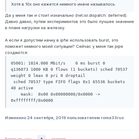
Хотя в 10х оно кажется немного иначе называлось.
Да у меня так и стоит изначально (net.isr.dispatch: deferred).
Давно давно, путем экспериментов это было лучшее значение
в плане нагрузки на железку.
А если я допустим начну в ipfw использовать burst, это
поможет немного моей ситуации? Сейчас у меня так pipe
создаются:
05001: 1024.000 Mbit/s    0 ms burst 0

q136073 1000 KB 0 flows (1 buckets) sched 70537 
weight 0 lmax 0 pri 0 droptail

 sched 70537 type FIFO flags 0x1 65536 buckets 
40 active

    mask:  0x00 0x00000000/0x0000 -> 
0xffffffff/0x0000
Изменено
24 сентября, 2019
пользователем roma33rus