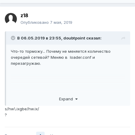
z18
Опубликовано
7 мая, 2019
В 06.05.2019 в 23:55,
doubtpoint
сказал:
Что-то торможу... Почему не меняется количество
очередей сетевой? Меняю в loader.conf и
перезагружаю.
Expand
s/hw\.ixgbe/hw.ix/
?