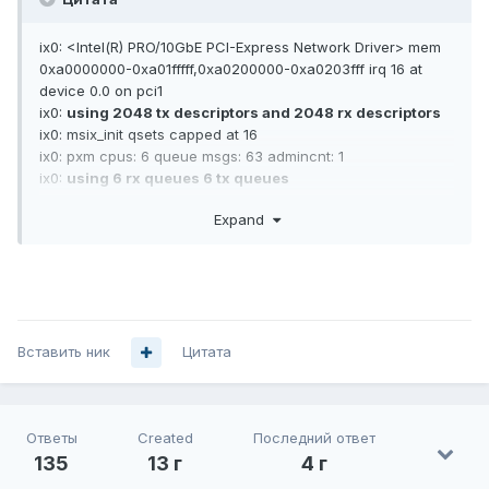
net.link.ifqmaxlen="1024"
hw.ix.num_queues="8"
ix0: <Intel(R) PRO/10GbE PCI-Express Network Driver> mem
0xa0000000-0xa01fffff,0xa0200000-0xa0203fff irq 16 at
device 0.0 on pci1
ix0:
using 2048 tx descriptors and 2048 rx descriptors
ix0: msix_init qsets capped at 16
ix0: pxm cpus: 6 queue msgs: 63 admincnt: 1
ix0:
using 6 rx queues 6 tx queues
ix0: Using MSIX interrupts with 7 vectors
Expand
ix0: allocated for 6 queues
ix0: allocated for 6 rx queues
Вставить ник
Цитата
Ответы
Created
Последний ответ
135
13 г
4 г