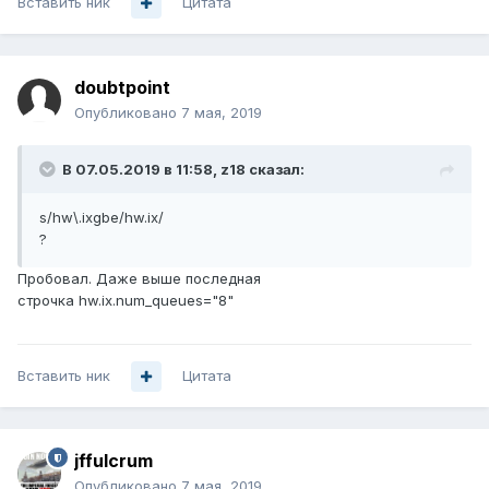
Вставить ник
Цитата
doubtpoint
Опубликовано
7 мая, 2019
В 07.05.2019 в 11:58,
z18
сказал:
s/hw\.ixgbe/hw.ix/
?
Пробовал. Даже выше последная
строчка hw.ix.num_queues="8"
Вставить ник
Цитата
jffulcrum
Опубликовано
7 мая, 2019