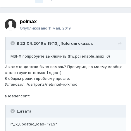
polmax
Опубликовано
11 мая, 2019
В 22.04.2019 в 19:13,
jffulcrum
сказал:
MSI-X попробуйте выключить (hw.pci.enable_msix=0)
И как это должно было помочь? Проверил, по моему вообще
стало грузить только 1 ядро :)
В общем решил проблему просто:
Установил: /usr/ports/net/intel-ix-kmod
в loader.conf:
Цитата
if_ix_updated_load="YES"