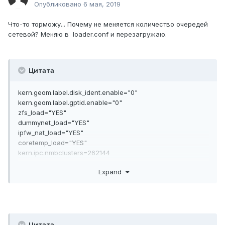
Опубликовано
6 мая, 2019
Что-то торможу... Почему не меняется количество очередей
сетевой? Меняю в loader.conf и перезагружаю.
Цитата
kern.geom.label.disk_ident.enable="0"
kern.geom.label.gptid.enable="0"
zfs_load="YES"
dummynet_load="YES"
ipfw_nat_load="YES"
coretemp_load="YES"
kern.ipc.nmbclusters=262144
net.inet.tcp.tcbhashsize=4096
Expand
hw.ixgbe.rxd="4096"
hw.ixgbe.txd="4096"
hw.ixgbe.num_queues="8"
#
net.isr.maxthreads="8"
net.isr.bindthreads="1"
Цитата