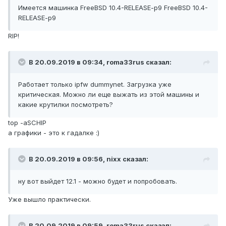
Имеется машинка FreeBSD 10.4-RELEASE-p9 FreeBSD 10.4-
RELEASE-p9
RIP!
В 20.09.2019 в 09:34,
roma33rus
сказал:
Ра
ботает только ipfw dummynet. Загрузка уже
критическая. Можно ли еще выжать из этой машины и
какие крутилки посмотреть?
top -aSCHIP
а графики - это к гадалке
:)
В 20.09.2019 в 09:56,
nixx
сказал:
ну вот выйдет 12.1 - можно будет и попробовать.
Уже вышло практически.
В 20.09.2019 в 09:59,
roma33rus
сказал: