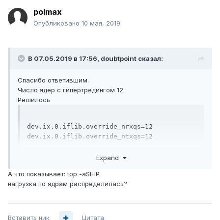
polmax
Опубликовано
10 мая, 2019
В 07.05.2019 в 17:56,
doubtpoint
сказал:
Спасибо ответившим.
Число ядер с гипертредингом 12.
Решилось
dev.ix.0.iflib.override_nrxqs=12

dev.ix.0.iflib.override_ntxqs=12
Expand
А что показывает: top -aSIHP
нагрузка по ядрам распределилась?
Вставить ник
Цитата