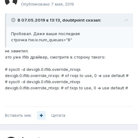
Опубликовано
7 мая, 2019
В 07.05.2019 в 13:13,
doubtpoint
сказал:
Пробовал. Даже выше последная
строчка hw.ix.num_queues="8"
не заметил.
это уже iflib драйвер, смотрите в сторону такого:
# sysctl -d dev.igb.0.iflib.override_nrxqs
dev.igb.0.iflib.override_nrxqs: # of rxqs to use, 0 => use default #
# sysctl -d dev.igb.0.iflib.override_ntxqs
dev.igb.0.iflib.override_ntxqs: # of txqs to use, 0 => use default #
Вставить ник
Цитата