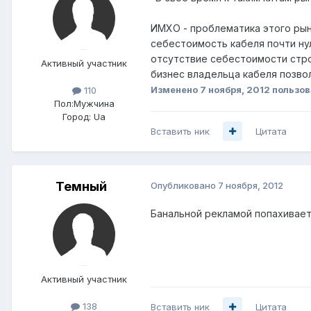
ИМХО - проблематика этого рынк
себестоимость кабеля почти нул
отсутствие себестоимости стро
Активный участник
бизнес владельца кабеля позвол
Изменено
7 ноября, 2012
пользов
110
Пол:
Мужчина
Город:
Ua
Вставить ник
Цитата
Темный
Опубликовано
7 ноября, 2012
Банальной рекламой попахивает
Активный участник
138
Вставить ник
Цитата