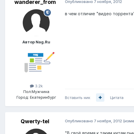
wanderer_from
Опубликовано
7 ноября, 2012
в чем отличие "видео торрента"
Автор Nag.Ru
3.2k
Пол:
Мужчина
Город:
Екатеринбург
Вставить ник
Цитата
Qwerty-tel
Опубликовано
7 ноября, 2012
(изме
"В своё время к таким китам ры