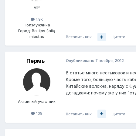
VIP
1.9k
Пол:
Мужчина
Город:
Baltijos šalių
miestas
Вставить ник
Цитата
Пермь
Опубликовано
7 ноября, 2012
В статье много нестыковок и не
Кроме того, большую часть кабе
Китайские волокна, наряду с Ф
догадками: почему же у них "сту
Активный участник
108
Вставить ник
Цитата