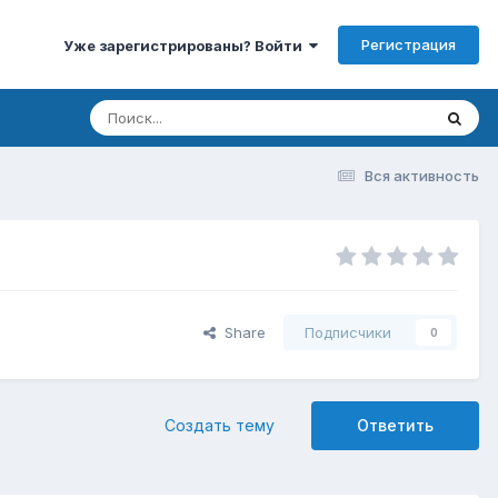
Регистрация
Уже зарегистрированы? Войти
Вся активность
Share
Подписчики
0
Создать тему
Ответить