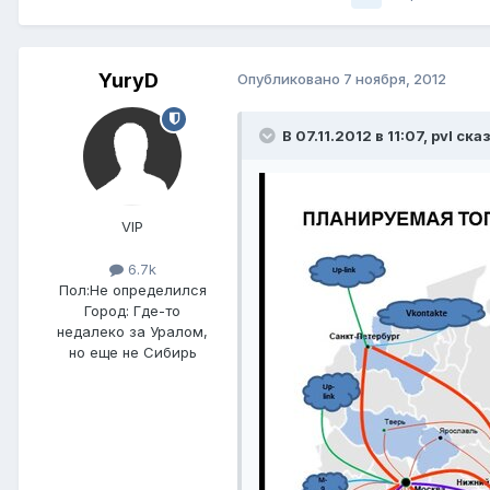
YuryD
Опубликовано
7 ноября, 2012
В 07.11.2012 в 11:07, pvl ска
VIP
6.7k
Пол:
Не определился
Город:
Где-то
недалеко за Уралом,
но еще не Сибирь