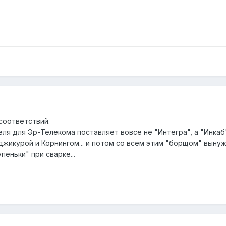
соответствий.
ля для Эр-Телекома поставляет вовсе не "Интегра", а "Инкаб"
уджикурой и Корнингом... и потом со всем этим "борщом" вын
пеньки" при сварке...