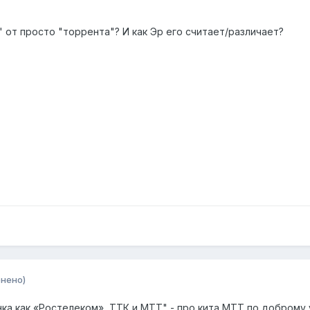
 от просто "торрента"? И как Эр его считает/различает?
нено)
нка как «Ростелеком», ТТК и МТТ" - про кита МТТ по доброму 