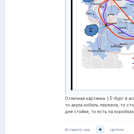
Отличная картинка :) Ё-бург в ж
то акула кобель переела, то ст
дне стойки, то есть на коробках 
Вставить ник
Цитата