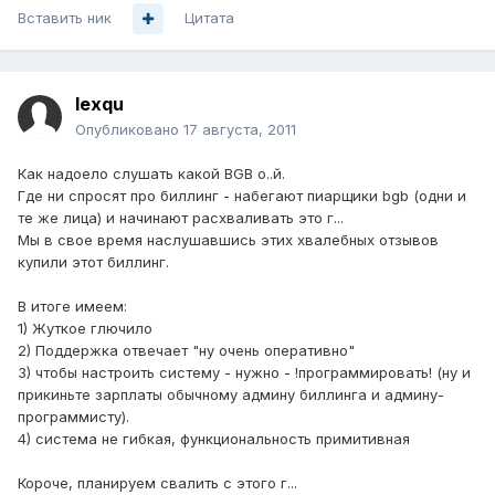
Вставить ник
Цитата
lexqu
Опубликовано
17 августа, 2011
Как надоело слушать какой BGB о..й.
Где ни спросят про биллинг - набегают пиарщики bgb (одни и
те же лица) и начинают расхваливать это г...
Мы в свое время наслушавшись этих хвалебных отзывов
купили этот биллинг.
В итоге имеем:
1) Жуткое глючило
2) Поддержка отвечает "ну очень оперативно"
3) чтобы настроить систему - нужно - !программировать! (ну и
прикиньте зарплаты обычному админу биллинга и админу-
программисту).
4) система не гибкая, функциональность примитивная
Короче, планируем свалить с этого г...