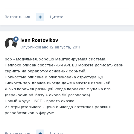
Вставить ник
Цитата
Ivan Rostovikov
Опубликовано
12 августа, 2011
bgb - модульная, хорошо маштабируемая система.
Неплохо описан собственный API. Вы можете дописать свои
скрипты на обработку основных событий.
Полностью описана и опубликована структура БД.
Гибкость тар. планов иногда даже кажется излишней.
Я был поражен разницей когда переехал с утм на бгб
(переносил аб. базу > около 5К договоров)
Новый модуль INET - просто сказка.
Из отрицательного - цена и иногда латентная реакция
разработчиков в форуме.
Вставить ник
Цитата