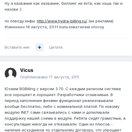
Ну а название как название, биллинг не яхта, как хошь так и
назови :)
по поводу инфы:
http://www.hydra-billing.ru/
(не реклама)
Изменено
16 августа, 2011
пользователем shicoy
Вставить ник
Цитата
Vicus
Опубликовано
17 августа, 2011
Юзаем BGBilling с версии 3.70. С каждым релизом система
все хорошеет и хорошеет. Разработчики отзывчивые. В
период наполнения фичами функционал реализовывали
вообще бесплатно, либо с номинальной платой. По новому
модулю INET сами связывались с нами и допиливали
поддержку нашей схемы в модуле. Ребята сидят грамотные, в
консультации никогда не отказывали. Один из плюсов -
наличие исходников по отдельному договору, что упрощает