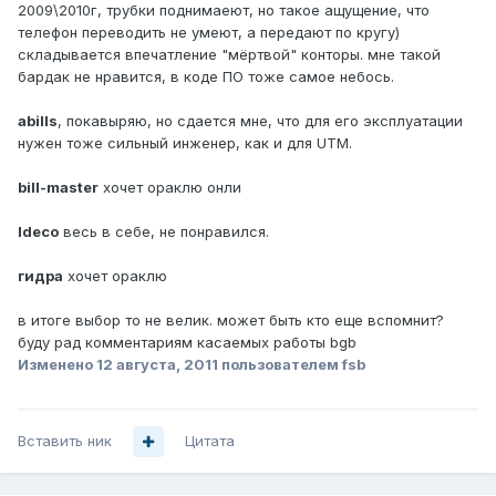
2009\2010г, трубки поднимаеют, но такое ащущение, что
телефон переводить не умеют, а передают по кругу)
складывается впечатление "мёртвой" конторы. мне такой
бардак не нравится, в коде ПО тоже самое небось.
abills
, покавыряю, но сдается мне, что для его эксплуатации
нужен тоже сильный инженер, как и для UTM.
bill-master
хочет ораклю онли
Ideco
весь в себе, не понравился.
гидра
хочет ораклю
в итоге выбор то не велик. может быть кто еще вспомнит?
буду рад комментариям касаемых работы bgb
Изменено
12 августа, 2011
пользователем fsb
Вставить ник
Цитата