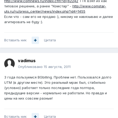
http://www.comnews.ru/index.cfm?id=62242
ТТК взял их как
типовое решение, а ранее "Комстар" -
http://www.comstar-
uts.ru/ru/press_center/news/index.php?id4=1455
Если что - сам его не продаю :), никому не навязываю и далее
агитировать не буду :).
Вставить ник
Цитата
vadimus
Опубликовано
15 августа, 2011
3 года пользуемся BGbilling. Проблем нет. Пользовался долго
UTM (в другом месте). Это реальный мрак был, стабильно
(условно) работает только последние года полтора,
предыдущие версии - нормально не работали. Но правда и
цены на них совсем разные!
Вставить ник
Цитата