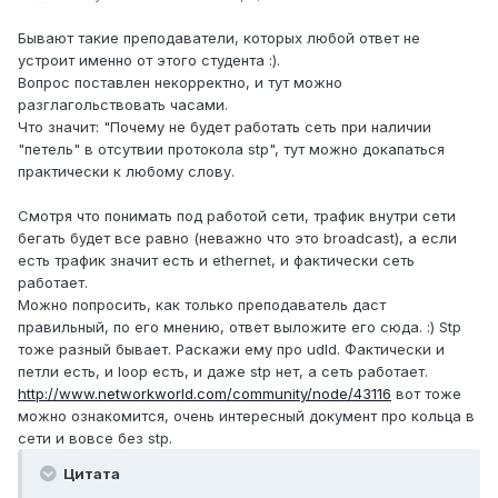
Бывают такие преподаватели, которых любой ответ не
устроит именно от этого студента :).
Вопрос поставлен некорректно, и тут можно
разглагольствовать часами.
Что значит: "Почему не будет работать сеть при наличии
"петель" в отсутвии протокола stp", тут можно докапаться
практически к любому слову.
Смотря что понимать под работой сети, трафик внутри сети
бегать будет все равно (неважно что это broadcast), а если
есть трафик значит есть и ethernet, и фактически сеть
работает.
Можно попросить, как только преподаватель даст
правильный, по его мнению, ответ выложите его сюда. :) Stp
тоже разный бывает. Раскажи ему про udld. Фактически и
петли есть, и loop есть, и даже stp нет, а сеть работает.
http://www.networkworld.com/community/node/43116
вот тоже
можно ознакомится, очень интересный документ про кольца в
сети и вовсе без stp.
Цитата