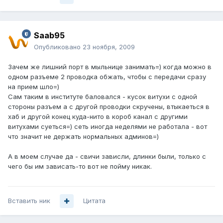
Saab95
Опубликовано
23 ноября, 2009
Зачем же лишний порт в мыльнице занимать=) когда можно в
одном разъеме 2 проводка обжать, чтобы с передачи сразу
на прием шло=)
Сам таким в институте баловался - кусок витухи с одной
стороны разъем а с другой проводки скручены, втыкаеться в
хаб и другой конец куда-нито в короб канал с другими
витухами суеться=) сеть иногда неделями не работала - вот
что значит не держать нормальных админов=)
А в моем случае да - свичи зависли, длинки были, только с
чего бы им зависать-то вот не пойму никак.
Вставить ник
Цитата