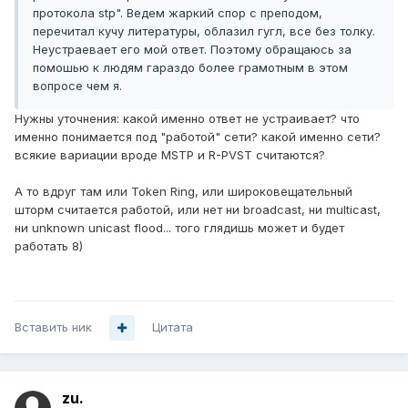
протокола stp". Ведем жаркий спор с преподом,
перечитал кучу литературы, облазил гугл, все без толку.
Неустраевает его мой ответ. Поэтому обращаюсь за
помошью к людям гараздо более грамотным в этом
вопросе чем я.
Нужны уточнения: какой именно ответ не устраивает? что
именно понимается под "работой" сети? какой именно сети?
всякие вариации вроде MSTP и R-PVST считаются?
А то вдруг там или Token Ring, или широковещательный
шторм считается работой, или нет ни broadcast, ни multicast,
ни unknown unicast flood... того глядишь может и будет
работать 8)
Вставить ник
Цитата
zu.