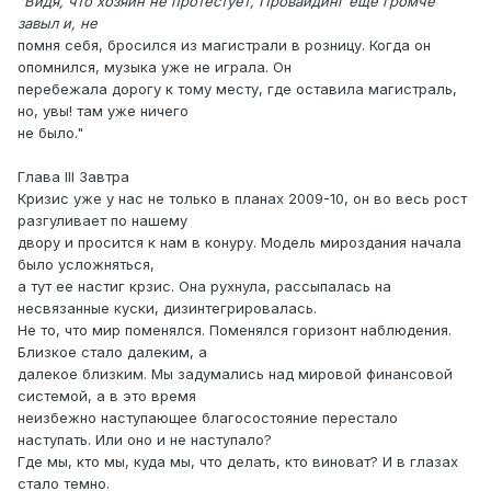
"Видя, что хозяин не протестует, Провайдинг еще громче
завыл и, не
помня себя, бросился из магистрали в розницу. Когда он
опомнился, музыка уже не играла. Он
перебежала дорогу к тому месту, где оставила магистраль,
но, увы! там уже ничего
не было."
Глава III Завтра
Кризис уже у нас не только в планах 2009-10, он во весь рост
разгуливает по нашему
двору и просится к нам в конуру. Модель мироздания начала
было усложняться,
а тут ее настиг крзис. Она рухнула, рассыпалась на
несвязанные куски, дизинтегрировалась.
Не то, что мир поменялся. Поменялся горизонт наблюдения.
Близкое стало далеким, а
далекое близким. Мы задумались над мировой финансовой
системой, а в это время
неизбежно наступающее благосостояние перестало
наступать. Или оно и не наступало?
Где мы, кто мы, куда мы, что делать, кто виноват? И в глазах
стало темно.