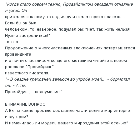
"Когда стало совсем темно, Провайдингом овладели отчаяние
и ужас. Он
прижался к какому-то подъезду и стала горько плакать. ...
Если бы он был
человеком, то, наверное, подумал бы: "Нет, так жить нельзя!
Нужно застрелиться!"
-о-о-о-
Продолжение о многочисленных злоключениях потерявшегося
провайдинга
и о почти счастливом конце его метаниям читайте в новом
рассказе "Провайдинг"
известного писателя.
"- В бездне греховней валяюся во утробе моей... - бормотал
он. - А ты,
Провайдинг, - недоумение."
ВНИМАНИЕ ВОПРОС:
А Вы на какие простые составные части делите мир интернет
индустрии?
И изменилась ли модель вашего мироздания этой осенью?