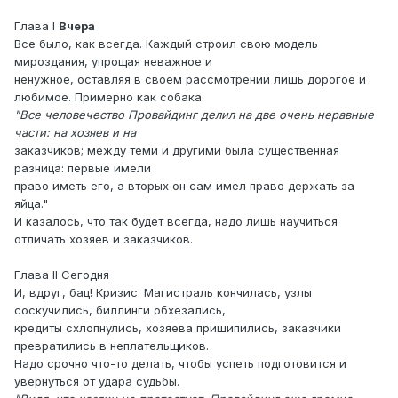
Глава I
Вчера
Все было, как всегда. Каждый строил свою модель
мироздания, упрощая неважное и
ненужное, оставляя в своем рассмотрении лишь дорогое и
любимое. Примерно как собака.
"Все человечество Провайдинг делил на две очень неравные
части: на хозяев и на
заказчиков; между теми и другими была существенная
разница: первые имели
право иметь его, а вторых он сам имел право держать за
яйца."
И казалось, что так будет всегда, надо лишь научиться
отличать хозяев и заказчиков.
Глава II Cегодня
И, вдруг, бац! Кризис. Магистраль кончилась, узлы
соскучились, биллинги обхезались,
кредиты схлопнулись, хозяева пришипились, заказчики
превратились в неплательщиков.
Надо срочно что-то делать, чтобы успеть подготовится и
увернуться от удара судьбы.