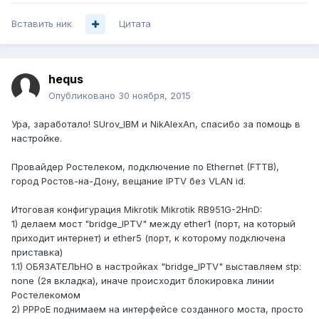
Вставить ник
Цитата
hequs
Опубликовано
30 ноября, 2015
Ура, заработало! SUrov_IBM и NikAlexAn, спасибо за помощь в
настройке.
Провайдер Ростелеком, подключение по Ethernet (FTTB),
город Ростов-на-Дону, вещание IPTV без VLAN id.
Итоговая конфигурация Mikrotik Mikrotik RB951G-2HnD:
1) делаем мост "bridge_IPTV" между ether1 (порт, на который
приходит интернет) и ether5 (порт, к которому подключена
приставка)
1.1) ОБЯЗАТЕЛЬНО в настройках "bridge_IPTV" выставляем stp:
none (2я вкладка), иначе происходит блокировка линии
Ростелекомом
2) PPPoE поднимаем на интерфейсе созданного моста, просто