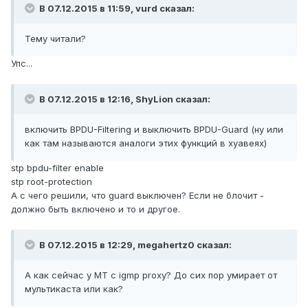
В 07.12.2015 в 11:59, vurd сказал:
Тему читали?
Упс...
В 07.12.2015 в 12:16, ShyLion сказал:
включить BPDU-Filtering и выключить BPDU-Guard (ну или
как там называются аналоги этих функций в хуавеях)
stp bpdu-filter enable
stp root-protection
А с чего решили, что guard выключен? Если не блочит -
должно быть включено и то и другое.
В 07.12.2015 в 12:29, megahertz0 сказал:
А как сейчас у МТ с igmp proxy? До сих пор умирает от
мультикаста или как?