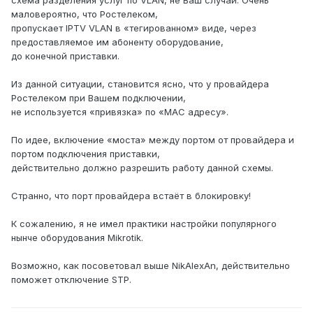
схема разделения услуг по VLAN, не Ваш случай. Очень
маловероятно, что Ростелеком,
пропускает IPTV VLAN в «тегированном» виде, через
предоставляемое им абоненту оборудование,
до конечной приставки.
Из данной ситуации, становится ясно, что у провайдера
Ростелеком при Вашем подключении,
не используется «привязка» по «MAC адресу».
По идее, включение «моста» между портом от провайдера и
портом подключения приставки,
действительно должно разрешить работу данной схемы.
Странно, что порт провайдера встаёт в блокировку!
К сожалению, я не имел практики настройки популярного
нынче оборудования Mikrotik.
Возможно, как посоветовал выше NikAlexAn, действительно
поможет отключение STP.