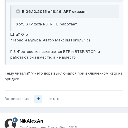
В 06.12.2015 в 18:46, AFT сказал:
Хоть STP хоть RSTP ТВ работает.
Шта? О_о
"Тарас и Бульба. Автор Максим Гоголь"(с)
P.S>Протоколы называются RTP и RTSP/RTCP, и
работают они вместе, а не вместо.
Тему читали? У него порт выключался при включенном xstp на
бридже.
Вставить ник
Цитата
NikAlexAn
Опубликовано
7 декабря, 2015