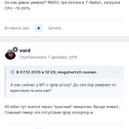
Он как давно умирал? RB951, три потока в 7-8мбит, загрузка
CPU ~15-20%.
Вставить ник
Цитата
vurd
Опубликовано
7 декабря, 2015
В 07.12.2015 в 12:29, megahertz0 сказал:
А как сейчас у МТ с igmp proxy? До сих пор умирает от
мультикаста или как?
45 мбит тут льется через "красный" микротик. Вроде живет...
Главный гимор это отсутсвие igmp snooping-а