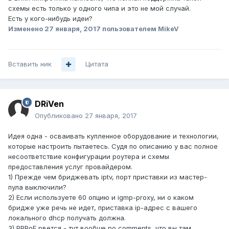
схемы есть только у одного чипа и это не мой случай.
Есть у кого-нибудь идеи?
Изменено
27 января, 2017
пользователем MikeV
Вставить ник
Цитата
DRiVen
Опубликовано
27 января, 2017
Идея одна - осваивать купленное оборудование и технологии,
которые настроить пытаетесь. Судя по описанию у вас полное
несоответствие конфигурации роутера и схемы
предоставления услуг провайдером.
1) Прежде чем бриджевать iptv, порт приставки из мастер-
пула выключили?
2) Если используете 60 опцию и igmp-proxy, ни о каком
бридже уже речь не идет, приставка ip-адрес с вашего
локального dhcp получать должна.
3) РРРоЕ рвется - тут вообще no comments, что вы там