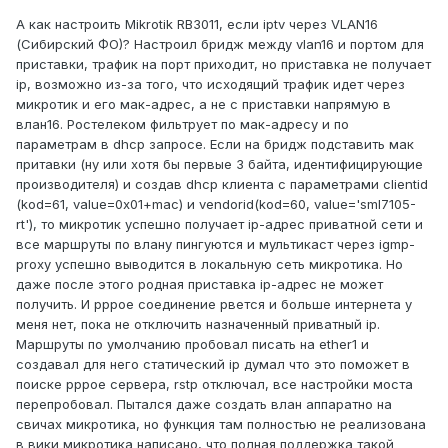
А как настроить Mikrotik RB3011, если iptv через VLAN16
(Сибирский ФО)? Настроил бридж между vlan16 и портом для
приставки, трафик на порт приходит, но приставка не получает
ip, возможно из-за того, что исходящий трафик идет через
микротик и его мак-адрес, а не с приставки напрямую в
влан16. Ростелеком фильтрует по мак-адресу и по
параметрам в dhcp запросе. Если на бридж подставить мак
притавки (ну или хотя бы первые 3 байта, идентифицирующие
производителя) и создав dhcp клиента с параметрами clientid
(kod=61, value=0x01+mac) и vendorid(kod=60, value='sml7105-
rt'), то микротик успешно получает ip-адрес приватной сети и
все маршруты по влану пингуются и мультикаст через igmp-
proxy успешно выводится в локальную сеть микротика. Но
даже после этого родная приставка ip-адрес не может
получить. И pppoe соединение рвется и больше интернета у
меня нет, пока не отключить назначенный приватный ip.
Маршруты по умолчанию пробовал писать на ether1 и
создавал для него статический ip думал что это поможет в
поиске pppoe сервера, rstp отключал, все настройки моста
перепробовал. Пытался даже создать влан аппаратно на
свичах микротика, но функция там полностью не реализована
в вики микротика написано, что полная поддержка такой