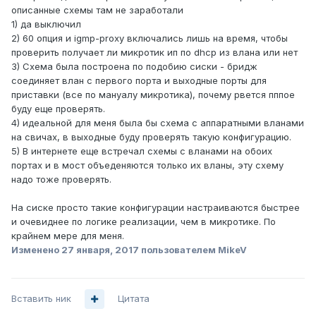
описанные схемы там не заработали
1) да выключил
2) 60 опция и igmp-proxy включались лишь на время, чтобы
проверить получает ли микротик ип по dhcp из влана или нет
3) Схема была построена по подобию сиски - бридж
соединяет влан с первого порта и выходные порты для
приставки (все по мануалу микротика), почему рвется пппое
буду еще проверять.
4) идеальной для меня была бы схема с аппаратными вланами
на свичах, в выходные буду проверять такую конфигурацию.
5) В интернете еще встречал схемы с вланами на обоих
портах и в мост объеденяются только их вланы, эту схему
надо тоже проверять.
На сиске просто такие конфигурации настраиваются быстрее
и очевиднее по логике реализации, чем в микротике. По
крайнем мере для меня.
Изменено
27 января, 2017
пользователем MikeV
Вставить ник
Цитата