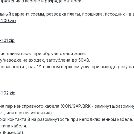
пряжения в кабеле и разряда батареи.
ный вариант схемы, разводка платы, прошивка, исходник - в 
-1.00.zip
-1.01.zip
ия длины пары, при обрыве одной жилы.
у/наводке на входах, загрублена до 50мВ.
ованности (знак "!" в левом верхнем углу, при выводе резуль
-1.02.zip
ия пар неисправного кабеля (CON/GAP/BRK - замкнута/разомкн
т, или плохая изоляция).
рки контакта 8 на разомкнутость при неподключенном кабеле.
типа кабеля.
(Fuses.txt).