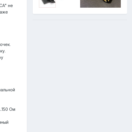
CA" не
даже
очек.
ку.
ру
мальной
..150 Ом
нный