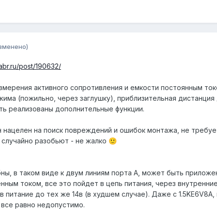
зменено)
abr.ru/post/190632/
змерения активного сопротивления и емкости постоянным ток
има (пожильно, через заглушку), приблизительная дистанция
ть реализованы дополнительные функции.
н нацелен на поиск повреждений и ошибок монтажа, не требуе
и случайно разобьют - не жалко
🙂
ы, в таком виде к двум линиям порта А, может быть приложе
нным током, все это пойдет в цепь питания, через внутренни
 питание до тех же 14в (в худшем случае). Даже с 1.5KE6V8A,
 все равно недопустимо.