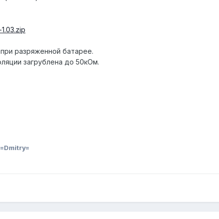
-1.03.zip
 при разряженной батарее.
оляции загрублена до 50кОм.
=Dmitry=