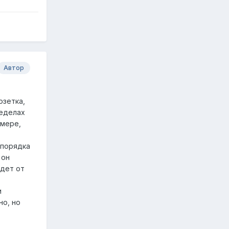
Автор
озетка,
ределах
имере,
 порядка
 он
идет от
и
но, но