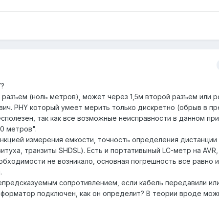
Y?
разъем (ноль метров), может через 1,5м второй разъем или р
вич. PHY который умеет мерить только дискретно (обрыв в п
 бесполезен, так как все возможные неисправности в данном пр
0 метров".
нкцией измерения емкости, точность определения дистанции
витуха, транзиты SHDSL). Есть и портативыный LC-метр на AVR,
еобходимости не возникало, основная погрешность все равно 
.
епредсказуемым сопротивлением, если кабель передавили ил
сформатор подключен, как он определит? В теории вроде мож