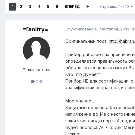
1
2
3
4
5
6
ВПЕРЁД
Страница 1 из 10
=Dmitry=
Опубликовано
13 сентября, 2013
(и
Оригинальный пост:
http://habrah
Прибор работает на принципе и
определяется правильность обж
обрыва, потенциально могут бы
Пользователи
Кто что думает?
Прибор НЕ для сертификации, о
102
квалификации оператора, и есл
Мое мнение...
Защитные цепи неработоспособн
напряжение до 14в с неограниче
защитные диоды порта A, подняв
будет порядка 7в, что для Меги
Нужно: