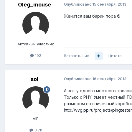
Oleg_mouse
Опубликовано
15 сентября, 2013
Женится вам барин пора ©
Активный участник
192
Вставить ник
Цитата
sol
Опубликовано
16 сентября, 2013
А вот у одного местного товари
Только с PHY. Умеет честный TDM
размером со спичечный коробок
http://vvg.pp.ru/projects/pingtester
VIP
3.7k