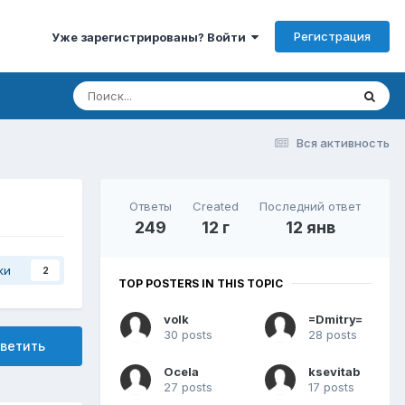
Регистрация
Уже зарегистрированы? Войти
Вся активность
Ответы
Created
Последний ответ
249
12 г
12 янв
ки
2
TOP POSTERS IN THIS TOPIC
volk
=Dmitry=
30 posts
28 posts
ветить
Ocela
ksevitab
27 posts
17 posts