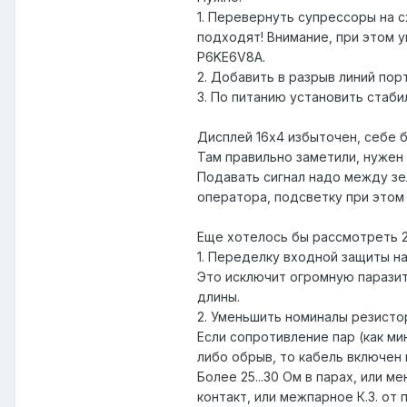
1. Перевернуть супрессоры на с
подходят! Внимание, при этом у
P6KE6V8A.
2. Добавить в разрыв линий пор
3. По питанию установить стаби
Дисплей 16x4 избыточен, себе б
Там правильно заметили, нужен 
Подавать сигнал надо между зе
оператора, подсветку при этом
Еще хотелось бы рассмотреть 2 
1. Переделку входной защиты на
Это исключит огромную паразит
длины.
2. Уменьшить номиналы резистор
Если сопротивление пар (как мин
либо обрыв, то кабель включен 
Более 25...30 Ом в парах, или 
контакт, или межпарное К.З. от