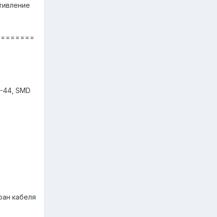
тивление
========
P-44, SMD
ран кабеля