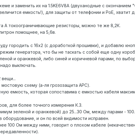
хеме и заменить их на 1.5KE6V8A (двуханодные с окончанием "
величится емкость!), для защиты от телефонии и PoE, хватит 
та A токоограничивающие резисторы, можно те же 8,2К.
литрон помощнее, на 5,6в.
уду городить с 16x2 (с доработкой прошивки), и добавлю кноп
режим генератора, что бы не таскать с собой еще одну короб
леной и оранжевой, либо синей и коричневой парами, по выбо
 надо выключать.
вещи...
 мостовую схему (а-ля грозозащита APC).
ную емкость, которая сопоставима с емкостью кабеля макси
ов, для более точного измерения К.З.
имум зеленой и оранжевой) до 25...30 Ом, между парами - 100.
в оборудование, и он по всей видимости исправен.
менее 100 Ом между ними, говорит о плохом кабеле (некачестве
 передавленности).