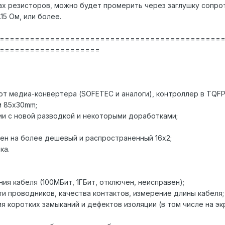
ах резисторов, можно будет промерить через заглушку сопро
.15 Ом, или более.
============================================
====================
 от медиа-конвертера (SOFETEC и аналоги), контроллер в TQF
м 85x30mm;
ии с новой разводкой и некоторыми доработками;
нен на более дешевый и распространенный 16x2;
ка.
ия кабеля (100МБит, 1ГБит, отключен, неисправен);
и проводников, качества контактов, измерение длины кабеля;
я коротких замыканий и дефектов изоляции (в том числе на эк