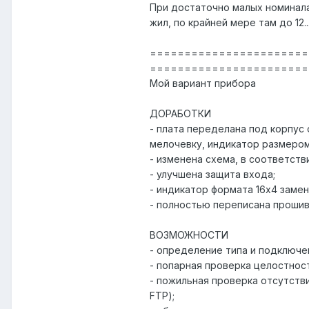
При достаточно малых номинал
жил, по крайней мере там до 12..
=======================
=======================
Мой вариант прибора
ДОРАБОТКИ
- плата переделана под корпус
мелочевку, индикатор размеро
- изменена схема, в соответств
- улучшена защита входа;
- индикатор формата 16x4 заме
- полностью переписана прошив
ВОЗМОЖНОСТИ
- определение типа и подключен
- попарная проверка целостност
- пожильная проверка отсутстви
FTP);