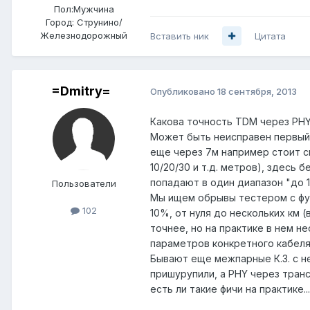
Пол:
Мужчина
Город:
Струнино/
Железнодорожный
Вставить ник
Цитата
=Dmitry=
Опубликовано
18 сентября, 2013
Какова точность TDM через PH
Может быть неисправен первый 
еще через 7м например стоит с
10/20/30 и т.д. метров), здесь
попадают в один диапазон "до 1
Пользователи
Мы ищем обрывы тестером с фу
102
10%, от нуля до нескольких км (
точнее, но на практике в нем н
параметров конкретного кабеля
Бывают еще межпарные К.З. с н
пришурупили, а PHY через тран
есть ли такие фичи на практике...