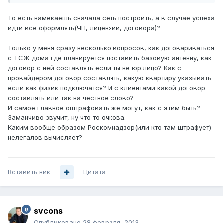
То есть намекаешь сначала сеть построить, а в случае успеха
идти все оформлять(ЧП, лицензии, договора)?
Только у меня сразу несколько вопросов, как договариваться
с ТСЖ дома где планируется поставить базовую антенну, как
договор с ней составлять если ты не юр.лицо? Как с
провайдером договор составлять, какую квартиру указывать
если как физик подключатся? И с клиентами какой договор
составлять или так на честное слово?
И самое главное оштрафовать же могут, как с этим быть?
Заманчиво звучит, ну что то очкова.
Каким вообще образом Роскомнадзор(или кто там штрафует)
нелегалов вычисляет?
Вставить ник
Цитата
svcons
Опубликовано
28 февраля, 2013