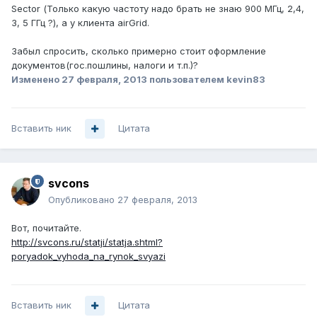
Sector (Только какую частоту надо брать не знаю 900 МГц, 2,4,
3, 5 ГГц ?), а у клиента airGrid.
Забыл спросить, сколько примерно стоит оформление
документов(гос.пошлины, налоги и т.п.)?
Изменено
27 февраля, 2013
пользователем kevin83
Вставить ник
Цитата
svcons
Опубликовано
27 февраля, 2013
Вот, почитайте.
http://svcons.ru/statji/statja.shtml?
poryadok_vyhoda_na_rynok_svyazi
Вставить ник
Цитата