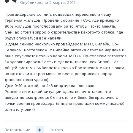
Опубликовано
5 марта, 2012
Провайдерские сопли в подъездах переполнили чашу
терпения жильцов. Провели собрание ТСЖ, где примерно
80% жильцов проголосовали за то, чтобы что-то менять.
Сейчас стоит вопрос о строительстве какого-то стояка, где
будут спускаться все кабели.
В доме сейчас несколько провайдеров: МТС, Билайн, Эр-
Телеком, Ростелеком. У Билайна активка стоит на чердаке и
вниз спускаются только кабели. МТС и Эр-телеком готовятся
"модернизировать" сеть и сделать так же, как Билайн. Из
общей системы выбивается только Ростелеком с их г-поном,
но их стояки как раз меньше всего раздражают народ
(расположены удачно).
Дом 9-10 этажей, по 4-8 квартир на площадке.
Реально ли в такой ситуации сделать нечто такое, что
аккуратно смотрелось бы на стене и было бы практично с
точки зрения провайдера (в плане прокладки коммуникаций)
или это утопия?
Вставить ник
Цитата