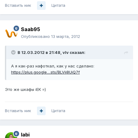
Вставить ник
Цитата
Saab95
Опубликовано
13 марта, 2012
В 12.03.2012 в 21:48, vIv сказал:
А я как-раз нафоткал, как у нас сделано:
https://plus.google....sts/BLVij8UiQ7f
Это же шкафы iEK =)
Вставить ник
Цитата
labi