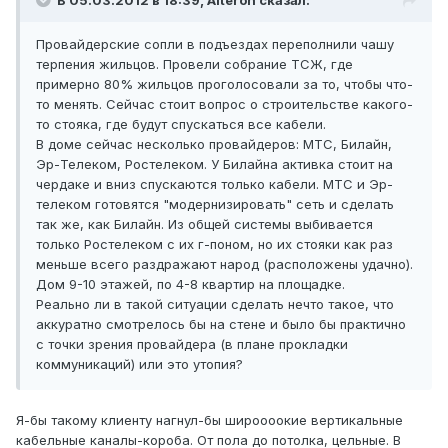
В 05.03.2012 в 18:39, Alteron сказал:
Провайдерские сопли в подъездах переполнили чашу
терпения жильцов. Провели собрание ТСЖ, где
примерно 80% жильцов проголосовали за то, чтобы что-
то менять. Сейчас стоит вопрос о строительстве какого-
то стояка, где будут спускаться все кабели.
В доме сейчас несколько провайдеров: МТС, Билайн,
Эр-Телеком, Ростелеком. У Билайна активка стоит на
чердаке и вниз спускаются только кабели. МТС и Эр-
телеком готовятся "модернизировать" сеть и сделать
так же, как Билайн. Из общей системы выбивается
только Ростелеком с их г-поном, но их стояки как раз
меньше всего раздражают народ (расположены удачно).
Дом 9-10 этажей, по 4-8 квартир на площадке.
Реально ли в такой ситуации сделать нечто такое, что
аккуратно смотрелось бы на стене и было бы практично
с точки зрения провайдера (в плане прокладки
коммуникаций) или это утопия?
Я-бы такому клиенту нагнул-бы широооокие вертикальные
кабельные каналы-короба. От пола до потолка, цельные. В