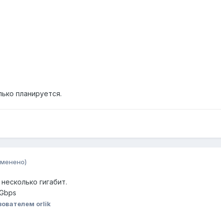
лько планируется.
зменено)
 несколько гигабит.
 Gbps
ователем orlik