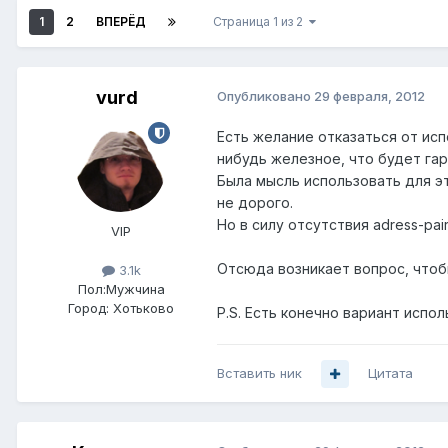
1
2
ВПЕРЁД
Страница 1 из 2
vurd
Опубликовано
29 февраля, 2012
Есть желание отказаться от исп
нибудь железное, что будет гар
Была мысль использовать для э
не дорого.
Но в силу отсутствия adress-pai
VIP
Отсюда возникает вопрос, чтобы
3.1k
Пол:
Мужчина
Город:
Хотьково
P.S. Есть конечно вариант испо
Вставить ник
Цитата