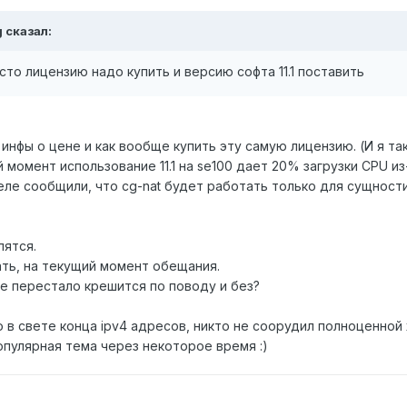
g сказал:
росто лицензию надо купить и версию софта 11.1 поставить
 инфы о цене и как вообще купить эту самую лицензию. (И я та
момент использование 11.1 на se100 дает 20% загрузки CPU из-з
ле сообщили, что cg-nat будет работать только для сущности 
лятся.
ать, на текущий момент обещания.
уже перестало крешится по поводу и без?
о в свете конца ipv4 адресов, никто не соорудил полноценной
опулярная тема через некоторое время :)