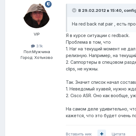
В 29.02.2012 в 15:40, confi
На red back nat pair , есть п
VIP
Я в курсе ситуации с redback.
Проблема в том, что
3.1k
1. Наг на текущий момент не дал
Пол:
Мужчина
релизную. Например, на текущий 
Город:
Хотьково
2. Саппортеры в спецовом разде
clips, не нужны.
Так. Значит список начал состав
1. Неведомый хуавей, нужно жд
2. Cisco ASR. Оно как вообще, 
На самом деле удивительно, чт
кажется, что это будет очень п
Вставить ник
Цитата