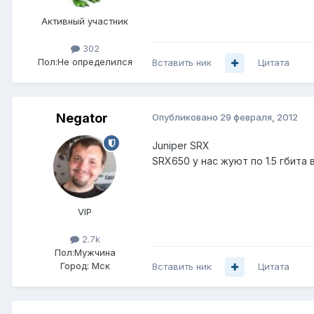
Активный участник
302
Пол:
Не определился
Вставить ник
Цитата
Negator
Опубликовано
29 февраля, 2012
Juniper SRX
SRX650 у нас жуют по 1.5 гбита
VIP
2.7k
Пол:
Мужчина
Город:
Мск
Вставить ник
Цитата