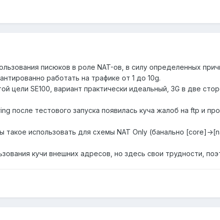
ользования писюков в роле NAT-ов, в силу определенных причи
антированно работать на трафике от 1 до 10g.
той цели SE100, вариант практически идеальный, 3G в две ст
ring после тестового запуска появилась куча жалоб на ftp и про
 такое использовать для схемы NAT Only (банально [core]->[na
льзования кучи внешних адресов, но здесь свои трудности, п