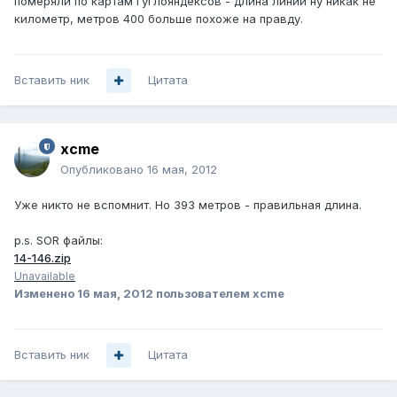
померяли по картам гуглояндексов - длина линии ну никак не
километр, метров 400 больше похоже на правду.
Вставить ник
Цитата
xcme
Опубликовано
16 мая, 2012
Уже никто не вспомнит. Но 393 метров - правильная длина.
p.s. SOR файлы:
14-146.zip
Unavailable
Изменено
16 мая, 2012
пользователем xcme
Вставить ник
Цитата