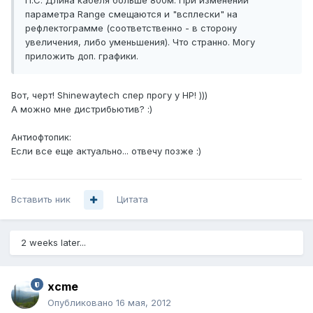
П.С. Длина кабеля больше 800м. При изменении
параметра Range смещаются и "всплески" на
рефлектограмме (соответственно - в сторону
увеличения, либо уменьшения). Что странно. Могу
приложить доп. графики.
Вот, черт! Shinewaytech спер прогу у HP! )))
А можно мне дистрибьютив? :)
Антиофтопик:
Если все еще актуально... отвечу позже :)
Вставить ник
Цитата
2 weeks later...
xcme
Опубликовано
16 мая, 2012