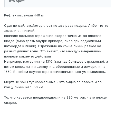
Кто врет?
Рефлектограмма 440 м.
Судя по файлам.Измерялось не два раза подряд. Либо что-то
делали с лнинией.
Вначале большое отражение скорее точно из-за плохого
ввода (либо грязь внутри прибора, либо при подкючении
патчкорда к линии). Отражение на конце линии разное на
разных длинах волн! Это значит, что между измерениями
провели какие-то действия.
Например, измерили на 1310 (там где большое отражение), а
потом конец линии воткнули в обордовнание и измерили на
1550. В любом случае отражениезначительно уменьшилось.
Мертвые зоны тут нормальные - это видно по сварке и по
концу линии на 1550 нм.
То, что касается неоднородности на 330 метрах - это плохая
сварка.