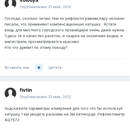
volodya
Опубликовано
21 мая, 2012
Господа, сколько читаю тем по рефлектограмам,пару человек
писали, что применяют компенсационную катушку . Кстати
вещь для местного городского провайдера очень даже нужна.
Сдесь те и качество разеток, и сварка на оконечних видна, и
магистраль просматривается красиво.
Кто что думает по этому поводу?
Вставить ник
Цитата
fivtin
Опубликовано
21 мая, 2012
подскажите параметры измерения для того что бы используя
катушку 1 км увидеть разъемы на 3м патчкорде. Рефлектометр
AQ7572