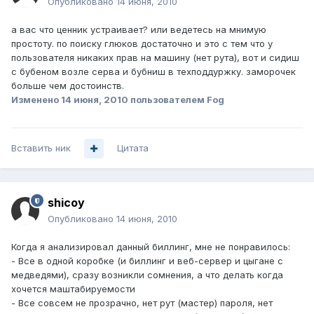
Опубликовано
14 июня, 2010
а вас что ценник устраивает? или ведетесь на мнимую
простоту. по поиску глюков достаточно и это с тем что у
пользователя никаких прав на машину (нет рута), вот и сидиш
с бубеном возле серва и бубниш в техподдуржку. заморочек
больше чем достоинств.
Изменено
14 июня, 2010
пользователем Fog
Вставить ник
Цитата
shicoy
Опубликовано
14 июня, 2010
Когда я анализировал данный биллинг, мне не понравилось:
- Все в одной коробке (и биллинг и веб-сервер и цыгане с
медведями), сразу возникли сомнения, а что делать когда
хочется маштабируемости
- Все совсем не прозрачно, нет рут (мастер) пароля, нет