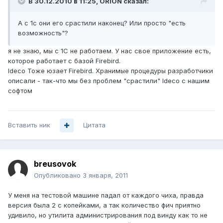
В 30.12.2010 в 11:25, ORiON сказал:
А с 1c они его срастили наконец? Или просто "есть
возможность"?
я не знаю, мы с 1С не работаем. У нас свое приложение есть,
которое работает с базой Firebird.
Ideco Тоже юзает Firebird. Хранимые процедуры разработчики
описали - так-что мы без проблем "срастили" Ideco с нашим
софтом
Вставить ник
Цитата
breusovok
Опубликовано
3 января, 2011
У меня на тестовой машине падал от каждого чиха, правда
версия была 2 с копейками, а так количество фич приятно
удивило, но утилита администрирования под винду как то не