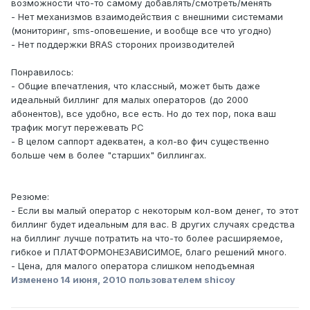
возможности что-то самому добавлять/смотреть/менять
- Нет механизмов взаимодействия с внешними системами
(мониторинг, sms-оповешение, и вообще все что угодно)
- Нет поддержки BRAS стороних производителей
Понравилось:
- Общие впечатления, что классный, может быть даже
идеальный биллинг для малых операторов (до 2000
абонентов), все удобно, все есть. Но до тех пор, пока ваш
трафик могут пережевать PC
- В целом саппорт адекватен, а кол-во фич существенно
больше чем в более "старших" биллингах.
Резюме:
- Если вы малый оператор с некоторым кол-вом денег, то этот
биллинг будет идеальным для вас. В других случаях средства
на биллинг лучше потратить на что-то более расширяемое,
гибкое и ПЛАТФОРМОНЕЗАВИСИМОЕ, благо решений много.
- Цена, для малого оператора слишком неподъемная
Изменено
14 июня, 2010
пользователем shicoy