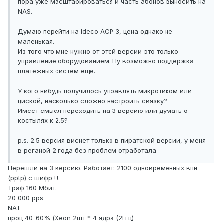
пора уже масштабироваться и часть абонов выносить на
NAS.
Думаю перейти на Ideco АСР 3, цена однако не
маленькая.
Из того что мне нужно от этой версии это только
управление оборудованием. Ну возможно поддержка
платежных систем еще.
У кого нибудь получилось управлять микротиком или
циской, насколько сложно настроить связку?
Имеет смысл переходить на 3 версию или думать о
костылях к 2.5?
p.s. 2.5 версия виснет только в пиратской версии, у меня
в реганой 2 года без проблем отработала
Перешли на 3 версию. Работает: 2100 одновременных впн
(pptp) c шифр !!!.
Траф 160 Мбит.
20 000 pps
NAT
проц 40-60% (Xeon 2шт * 4 ядра (2Ггц)