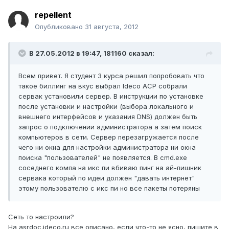
repellent
Опубликовано
31 августа, 2012
В 27.05.2012 в 19:47, 181160 сказал:
Всем привет. Я студент 3 курса решил попробовать что
такое биллинг на вкус выбрал Ideco ACP собрали
сервак установили сервер. В инструкции по установке
после установки и настройки (выбора локального и
внешнего интерфейсов и указания DNS) должен быть
запрос о подключении администратора а затем поиск
компьютеров в сети. Сервер перезагружается после
чего ни окна для настройки администратора ни окна
поиска "пользователей" не появляется. В cmd.exe
соседнего компа на икс пи вбиваю пинг на ай-пишник
сервака который по идеи должен "давать интернет"
этому пользователю с икс пи но все пакеты потеряны
Сеть то настроили?
На asrdoc.ideco.ru все описано, если что-то не ясно, пишите в