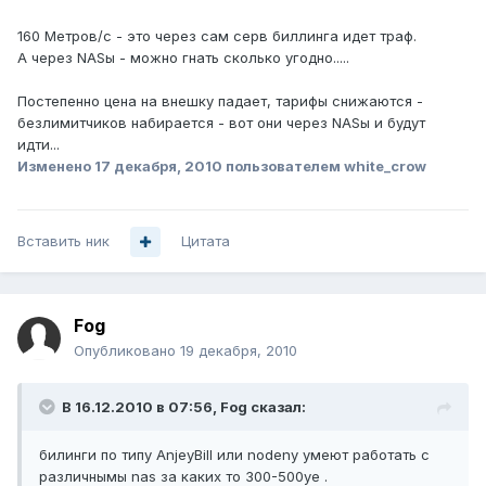
160 Метров/с - это через сам серв биллинга идет траф.
А через NASы - можно гнать сколько угодно.....
Постепенно цена на внешку падает, тарифы снижаются -
безлимитчиков набирается - вот они через NASы и будут
идти...
Изменено
17 декабря, 2010
пользователем white_crow
Вставить ник
Цитата
Fog
Опубликовано
19 декабря, 2010
В 16.12.2010 в 07:56, Fog сказал:
билинги по типу AnjeyBill или nodeny умеют работать с
различнымы nas за каких то 300-500уе .