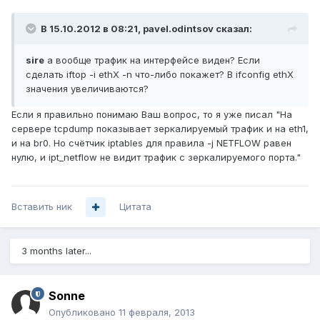
В 15.10.2012 в 08:21, pavel.odintsov сказал:
sire
а вообще трафик на интерфейсе виден? Если
сделать iftop -i ethX -n что-либо покажет? В ifconfig ethX
значения увеличиваются?
Если я правильно понимаю Ваш вопрос, то я уже писал "На
сервере tcpdump показывает зеркалируемый трафик и на eth1,
и на br0. Но счётчик iptables для правила -j NETFLOW равен
нулю, и ipt_netflow не видит трафик с зеркалируемого порта."
Вставить ник
Цитата
3 months later...
Sonne
Опубликовано
11 февраля, 2013