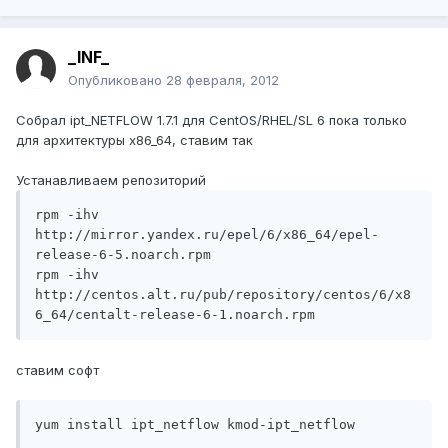
_INF_
Опубликовано
28 февраля, 2012
Собрал ipt_NETFLOW 1.7.1 для CentOS/RHEL/SL 6 пока только
для архитектуры x86_64, ставим так
Устанавливаем репозиторий
rpm -ihv 
http://mirror.yandex.ru/epel/6/x86_64/epel-
release-6-5.noarch.rpm

rpm -ihv 
http://centos.alt.ru/pub/repository/centos/6/x8
ставим софт