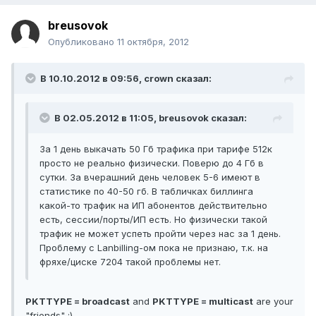
breusovok
Опубликовано
11 октября, 2012
В 10.10.2012 в 09:56, crown сказал:
В 02.05.2012 в 11:05, breusovok сказал:
За 1 день выкачать 50 Гб трафика при тарифе 512к
просто не реально физически. Поверю до 4 Гб в
сутки. За вчерашний день человек 5-6 имеют в
статистике по 40-50 гб. В табличках биллинга
какой-то трафик на ИП абонентов действительно
есть, сессии/порты/ИП есть. Но физически такой
трафик не может успеть пройти через нас за 1 день.
Проблему c Lanbilling-ом пока не признаю, т.к. на
фряхе/циске 7204 такой проблемы нет.
PKTTYPE = broadcast
and
PKTTYPE = multicast
are your
"friends" :)