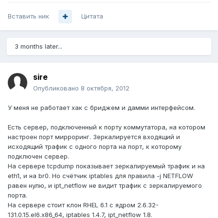
Вставить ник
Цитата
3 months later...
sire
Опубликовано
8 октября, 2012
У меня не работает хак с бриджем и дамми интерфейсом.
Есть сервер, подключенный к порту коммутатора, на котором
настроен порт мирроринг. Зеркалируется входящий и
исходящий трафик с одного порта на порт, к которому
подключен сервер.
На сервере tcpdump показывает зеркалируемый трафик и на
eth1, и на br0. Но счётчик iptables для правила -j NETFLOW
равен нулю, и ipt_netflow не видит трафик с зеркалируемого
порта.
На сервере стоит клон RHEL 6.1 с ядром 2.6.32-
131.0.15.el6.x86_64, iptables 1.4.7, ipt_netflow 1.8.