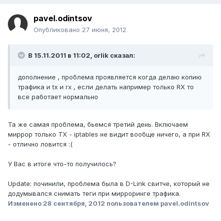
pavel.odintsov
Опубликовано
27 июня, 2012
В 15.11.2011 в 11:02, orlik сказал:
дополнение , проблема проявляется когда делаю копию
трафика и tx и rx , если делать например только RX то
все работает нормально
Та же самая проблема, бьемся третий день. Включаем
миррор только TX - iptables не видит вообще ничего, а при RX
- отлично ловится :(
У Вас в итоге что-то получилось?
Update: починили, проблема была в D-Link свитче, который не
додумывался снимать теги при мирроринге трафика.
Изменено
28 сентября, 2012
пользователем pavel.odintsov