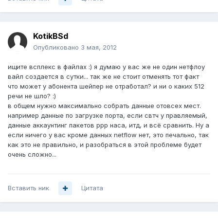
KotikBSd
Опубликовано
3 мая, 2012
ищите всплекс в файлах :) я думаю у вас же не один нетфлоу
вайл создается в сутки... так же не стоит отменять тот факт
что может у абонента шейпер не отработал? и ни о каких 512
речи не шло? :)
в общем нужно максимально собрать данные отовсех мест.
например данные по загрузке порта, если свтч у правляемый,
данные аккаунтинг пакетов ppp наса, итд, и всё сравнить. Ну а
если ничего у вас кроме данных netflow нет, это печально, так
как это не правильно, и разобраться в этой проблеме будет
очень сложно...
Вставить ник
Цитата