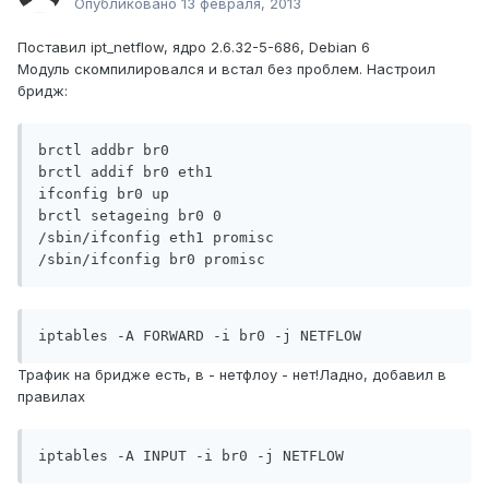
Опубликовано
13 февраля, 2013
Поставил ipt_netflow, ядро 2.6.32-5-686, Debian 6
Модуль скомпилировался и встал без проблем. Настроил
бридж:
brctl addbr br0

brctl addif br0 eth1

ifconfig br0 up

brctl setageing br0 0

/sbin/ifconfig eth1 promisc

/sbin/ifconfig br0 promisc
iptables -A FORWARD -i br0 -j NETFLOW
Трафик на бридже есть, в - нетфлоу - нет!Ладно, добавил в
правилах
iptables -A INPUT -i br0 -j NETFLOW