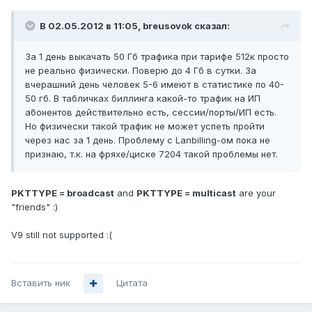
В 02.05.2012 в 11:05, breusovok сказал:
За 1 день выкачать 50 Гб трафика при тарифе 512к просто
не реально физически. Поверю до 4 Гб в сутки. За
вчерашний день человек 5-6 имеют в статистике по 40-
50 гб. В табличках биллинга какой-то трафик на ИП
абонентов действительно есть, сессии/порты/ИП есть.
Но физически такой трафик не может успеть пройти
через нас за 1 день. Проблему c Lanbilling-ом пока не
признаю, т.к. на фряхе/циске 7204 такой проблемы нет.
PKTTYPE = broadcast
and
PKTTYPE = multicast
are your
"friends" :)
V9 still not supported :(
Вставить ник
Цитата