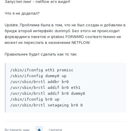
Запустил пинг - netflow его видит!
Что я не доделал?
Update. Проблема была в том, что не был создан и добавлен в
бридж второй интерфейс dummy0. Без этого не происходит
форвардинга пакетов и iptabes FORWARD соответственно не
может их переслать в назначение NETFLOW.
Правильнее будет сделать как то так:
/sbin/ifconfig eth1 promisc

/sbin/ifconfig dummy0 up

/usr/sbin/brctl addbr br0

/usr/sbin/brctl addif br0 eth1

/usr/sbin/brctl addif br0 dummy0

/sbin/ifconfig br0 up

Вставить ник
Цитата