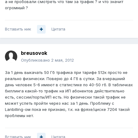
а не пробовали смотреть что там за трафик ? и что значит
огромный ?
Вставить ник
Цитата
breusovok
Опубликовано
2 мая, 2012
За 1 день выкачать 50 Гб трафика при тарифе 512к просто не
реально физически. Поверю до 4 Гб в сутки. За вчерашний
день человек 5-6 имеют в статистике по 40-50 гб. В табличках
биллинга какой-то трафик на ИП абонентов действительно
есть, сессии/порты/ИП есть. Но физически такой трафик не
может успеть пройти через нас за 1 день. Проблему c
Lanbilling-ом пока не признаю, т.к. на фряхе/циске 7204 такой
проблемы нет.
Вставить ник
Цитата