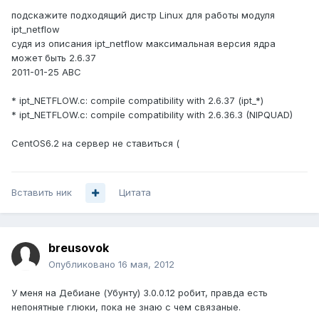
подскажите подходящий дистр Linux для работы модуля
ipt_netflow
судя из описания ipt_netflow максимальная версия ядра
может быть 2.6.37
2011-01-25 ABC
* ipt_NETFLOW.c: compile compatibility with 2.6.37 (ipt_*)
* ipt_NETFLOW.c: compile compatibility with 2.6.36.3 (NIPQUAD)
CentOS6.2 на сервер не ставиться (
Вставить ник
Цитата
breusovok
Опубликовано
16 мая, 2012
У меня на Дебиане (Убунту) 3.0.0.12 робит, правда есть
непонятные глюки, пока не знаю с чем связаные.