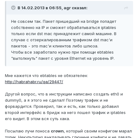
В 14.02.2013 в 06:55, agr сказал:
Не совсем так. Пакет пришедший на bridge попадет
собственно на IP и cможет обрабатываться iptables
только если dst mac принадлежит самой машине. В
случае с отзеркалированным трафиком dst mac'и
пакетов - это mac'и клиентов либо шлюза.
Чтобы все заработало нужно при помощи ebtables
"вытолкнуть" пакет с уровня Ethernet на уровень IP.
Мне кажется что ebtables не обязателен:
http://habrahabr.ru/qa/29447/
Другой вопрос, что в инструкции написано создать eth0 и
dummy0, а я этого не сделал! Поэтому трафик и не
форвардится. Проверил, так и есть, как только добавил
второй интерфейс в бридж на него пошел трафик и iptables
его видит. В этом вся суть хака.
Посылаю лучи поноса
crown
, который своим конфигом марал
топик. Некультурно выкладывать глючные конфиги и не давать