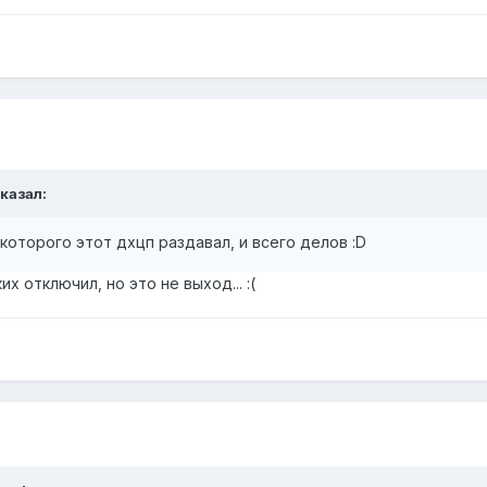
сказал:
которого этот дхцп раздавал, и всего делов :D
х отключил, но это не выход... :(