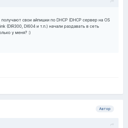
ы получают свои айпишки по DHCP (DHCP сервер на OS
k (DIR300, DI604 и т.п.) начали раздавать в сеть
ько у меня? :)
Автор