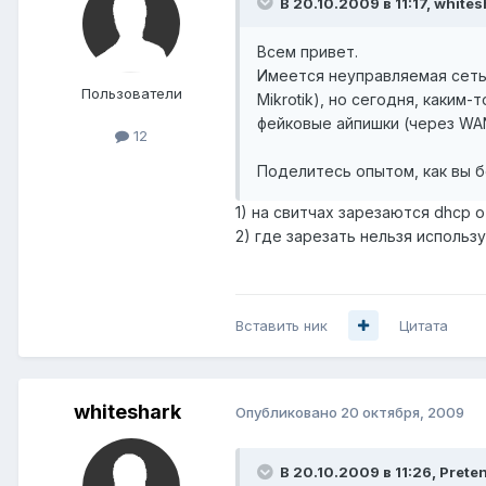
В 20.10.2009 в 11:17, white
Всем привет.
Имеется неуправляемая сеть,
Пользователи
Mikrotik), но сегодня, каким
фейковые айпишки (через WAN
12
Поделитесь опытом, как вы б
1) на свитчах зарезаются dhcp 
2) где зарезать нельзя использ
Вставить ник
Цитата
whiteshark
Опубликовано
20 октября, 2009
В 20.10.2009 в 11:26, Prete