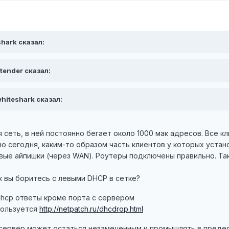
shark сказал:
etender сказал:
whiteshark сказал:
сеть, в ней постоянно бегает около 1000 мак адресов. Все 
 но сегодня, каким-то образом часть клиентов у которых устано
вые айпишки (через WAN). Роутеры подключены правильно. Так
к вы боритесь с левыми DHCP в сетке?
 dhcp ответы кроме порта с сервером
спользуется
http://netpatch.ru/dhcdrop.html
 сервер может остаться незамеченным и промышлять в предела