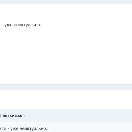
- уже неактуально...
dmin сказал:
и - уже неактуально...