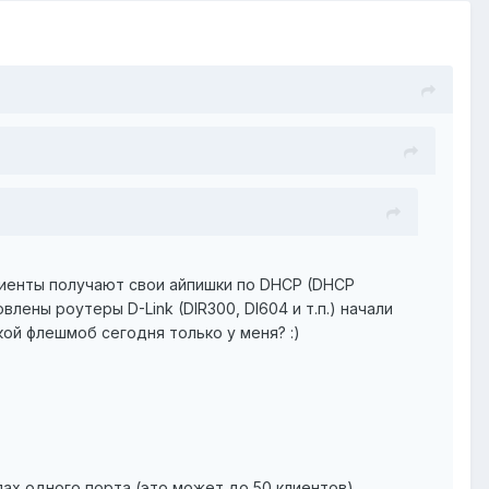
клиенты получают свои айпишки по DHCP (DHCP
влены роутеры D-Link (DIR300, DI604 и т.п.) начали
ой флешмоб сегодня только у меня? :)
х одного порта (это может до 50 клиентов),