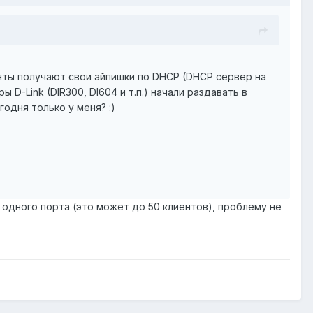
енты получают свои айпишки по DHCP (DHCP сервер на
 D-Link (DIR300, DI604 и т.п.) начали раздавать в
одня только у меня? :)
одного порта (это может до 50 клиентов), проблему не