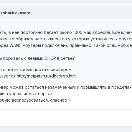
teshark сказал:
ть, в ней постоянно бегает около 1000 мак адресов. Все кли
каким-то образом часть клиентов у которых установлены роутеры
ерез WAN). Роутеры подключены правильно. Такой флешмоб сег
ы боритесь с левыми DHCP в сетке?
cp ответы кроме порта с сервером
льзуется
http://netpatch.ru/dhcdrop.html
рвер может остаться незамеченным и промышлять в пределах 
ли в управляемых портах...
обую воспользоваться, спасибо :)