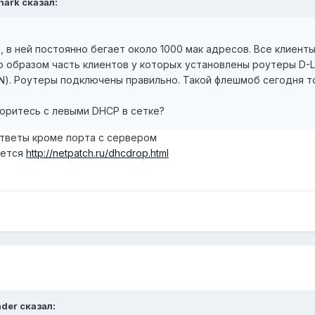
shark сказал:
 в ней постоянно бегает около 1000 мак адресов. Все клиент
-то образом часть клиентов у которых установлены роутеры D-Lin
). Роутеры подключены правильно. Такой флешмоб сегодня тол
оритесь с левыми DHCP в сетке?
ответы кроме порта с сервером
уется
http://netpatch.ru/dhcdrop.html
nder сказал: