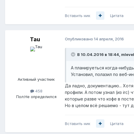
Вставить ник
Цитата
Tau
Опубликовано
14 апреля, 2016
В 10.04.2016 в 18:44, mleve
А планируеться когда-нибуд
Установил, полазил по веб-ин
Активный участник
Да ладно, документацию... Хотя
458
профили. А потом узнал (из irc
Пол:
Не определился
которые разве что кофе в постел
Но в целом всё решаемо - тут д
Вставить ник
Цитата