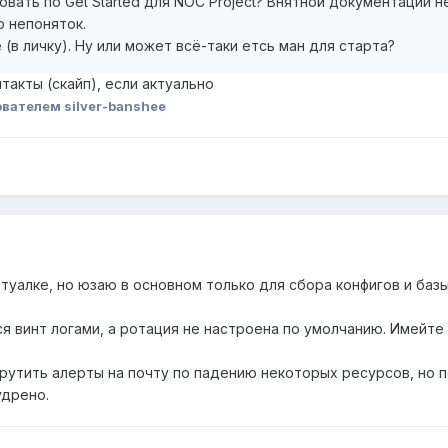
вать по Get Started для NOC Project? Внятной документации н
о непоняток.
(в личку). Ну или может всё-таки етсь ман для старта?
такты (скайп), если актуально
вателем silver-banshee
туалке, но юзаю в основном только для сбора конфигов и базы
я винт логами, а ротация не настроена по умолчанию. Имейте
рутить алерты на почту по падению некоторых ресурсов, но п
удрено.