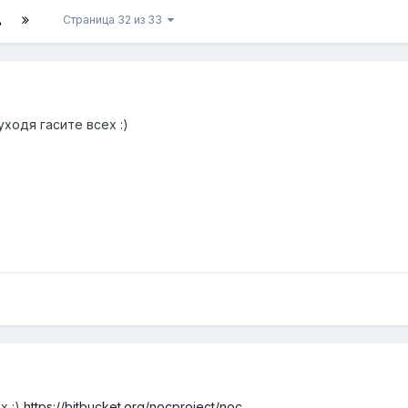
Д
Страница 32 из 33
уходя гасите всех :)
х :)
https://bitbucket.org/nocproject/noc