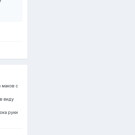
е
 маков с
 в виду
ока руки