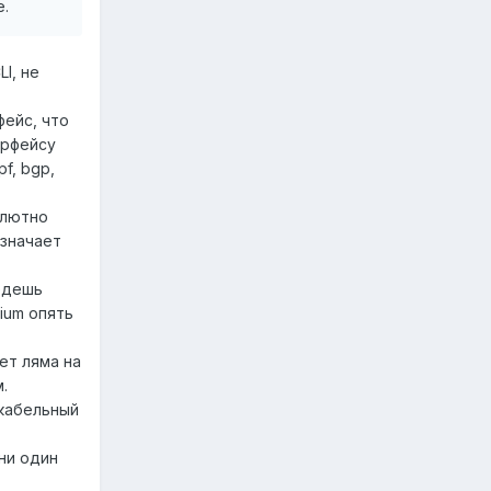
е.
I, не
фейс, что
ерфейсу
f, bgp,
олютно
означает
ведешь
ium опять
ет ляма на
.
 кабельный
 ни один