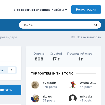
Регистрация
Уже зарегистрированы? Войти
провайдера
Вся активность
Ответы
Created
Последний ответ
808
17 г
1 г
ки
1
TOP POSTERS IN THIS TOPIC
dvolodin
White_Alex
278 posts
66 posts
ветить
zi_rus
mikevlz
55 posts
41 posts