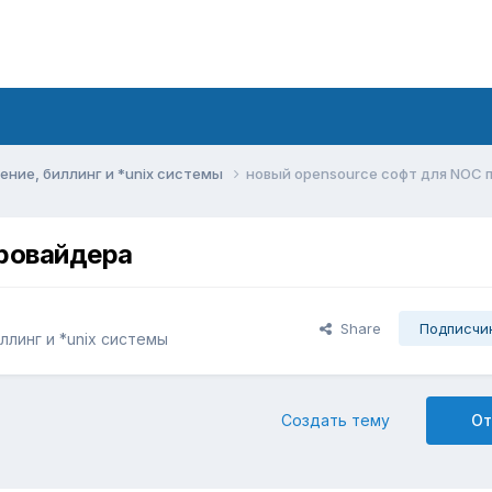
ние, биллинг и *unix системы
новый opensource софт для NOC 
провайдера
Share
Подписчи
линг и *unix системы
Создать тему
От