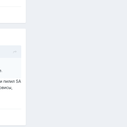
е.
и пилил SA
рвисы,