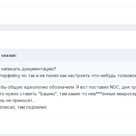
l сказал:
ь написать документацию?
терфейсу но так и не понял как настроить что-нибудь толково
 бы общую идеологию обозначили. Я вот поставил NOC, дня тр
) что нужно ставить "Башню", там какие-то нев***енные микросе
ь не приносят...
описал, там подпилил.