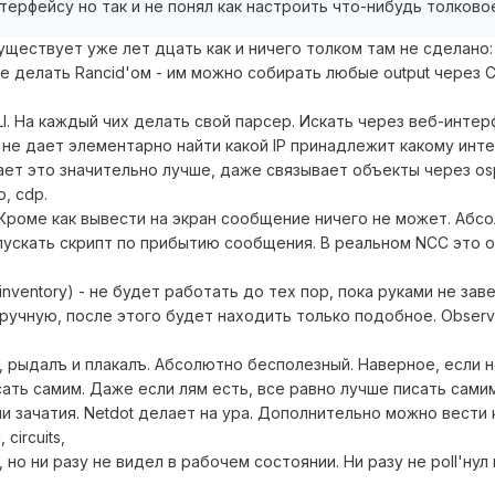
терфейсу но так и не понял как настроить что-нибудь толково
уществует уже лет дцать как и ничего толком там не сделано:
е делать Rancid'ом - им можно собирать любые output через CL
LI. На каждый чих делать свой парсер. Искать через веб-интер
 не дает элементарно найти какой IP принадлежит какому инт
ает это значительно лучше, даже связывает объекты через osp
, cdp.
. Кроме как вывести на экран сообщение ничего не может. Абс
апускать скрипт по прибытию сообщения. В реальном NCC это 
nventory) - не будет работать до тех пор, пока руками не за
ручную, после этого будет находить только подобное. Observ
 рыдалъ и плакалъ. Абсолютно бесполезный. Наверное, если н
исать самим. Даже если лям есть, все равно лучше писать самим
и зачатия. Netdot делает на ура. Дополнительно можно вести
circuits,
 но ни разу не видел в рабочем состоянии. Ни разу не poll'нул