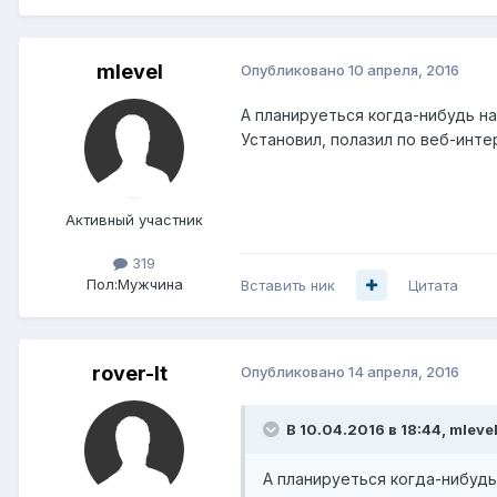
mlevel
Опубликовано
10 апреля, 2016
А планируеться когда-нибудь н
Установил, полазил по веб-инте
Активный участник
319
Пол:
Мужчина
Вставить ник
Цитата
rover-lt
Опубликовано
14 апреля, 2016
В 10.04.2016 в 18:44, mleve
А планируеться когда-нибуд