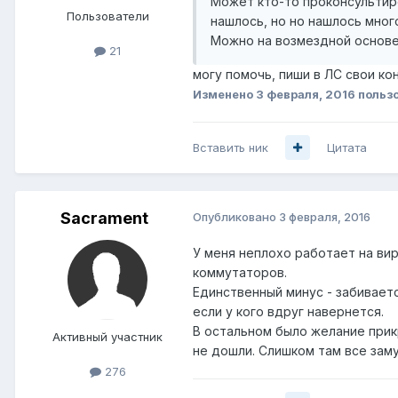
Может кто-то проконсультиро
Пользователи
нашлось, но но нашлось мног
Можно на возмездной основе 
21
могу помочь, пиши в ЛС свои кон
Изменено
3 февраля, 2016
пользо
Вставить ник
Цитата
Sacrament
Опубликовано
3 февраля, 2016
У меня неплохо работает на вир
коммутаторов.
Единственный минус - забиваетс
если у кого вдруг навернется.
В остальном было желание прик
Активный участник
не дошли. Слишком там все зам
276