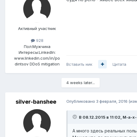
Активный участник
928
Пол:
Мужчина
Интересы:
LinkedIn:
www.linkedin.com/in/po
dintsov DDoS mitigation
Вставить ник
Цитата
4 weeks later...
silver-banshee
Опубликовано
3 февраля, 2016
(из
В 08.12.2015 в 11:02, M-a-x
А много здесь реальных поль