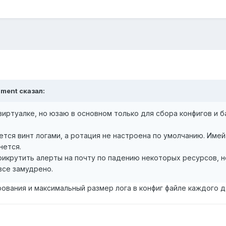
ament сказал:
виртуалке, но юзаю в основном только для сбора конфигов и б
ется винт логами, а ротация не настроена по умолчанию. Имей
нется.
икрутить алерты на почту по падению некоторых ресурсов, н
все замудрено.
ования и максимальный размер лога в конфиг файле каждого д