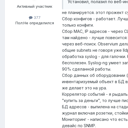
Установил, полазил по веб-ин
Активный участник
не планируется. этот прожект с
377
Cбор конфигов - работает. Лучш
Пол:
Не определился
только конфиги.
Сбор MAC, IP адресов - через C
там найдено - лучше повесится:
через веб-поиск. Observium дел
общие subnets не говоря уже lldp
обработка syslog - для галочки
бесполезен. Syslog-ng умеет з
90% сделанной работы.
Сбор данных об оборудовании (i
инвентаризуемый объект в БД в
же делает это на ура.
Коррелятор событий - я рыдалъ,
"купить за деньги", то лучше п
БД адресов - выпилена на стади
журнал включая розетки, стойки, 
Мониторинг - написано что есть,
девайс по SNMP.