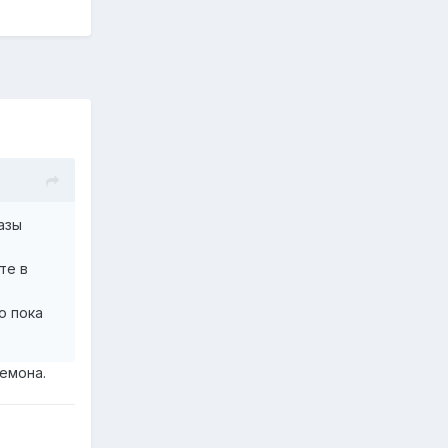
азы
те в
о пока
емона.