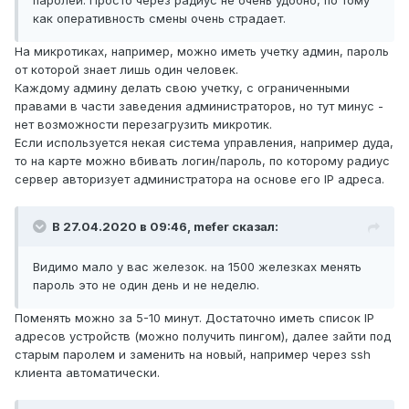
паролей. Просто через радиус не очень удобно, по тому
как оперативность смены очень страдает.
На микротиках, например, можно иметь учетку админ, пароль
от которой знает лишь один человек.
Каждому админу делать свою учетку, с ограниченными
правами в части заведения администраторов, но тут минус -
нет возможности перезагрузить микротик.
Если используется некая система управления, например дуда,
то на карте можно вбивать логин/пароль, по которому радиус
сервер авторизует администратора на основе его IP адреса.
В 27.04.2020 в 09:46,
mefer
сказал:
Видимо мало у вас железок. на 1500 железках менять
пароль это не один день и не неделю.
Поменять можно за 5-10 минут. Достаточно иметь список IP
адресов устройств (можно получить пингом), далее зайти под
старым паролем и заменить на новый, например через ssh
клиента автоматически.