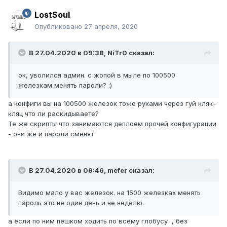
LostSoul
Опубликовано
27 апреля, 2020
В 27.04.2020 в 09:38,
NiTr0
сказал:
ок, уволился админ. с жопой в мыле по 100500
железкам менять пароли?
:)
а конфиги вы на 100500 железок тоже руками через гуй кляк-
кляц что ли раскидываете?
Те же скрипты что занимаются деплоем прочей конфигурации
- они же и пароли сменят
В 27.04.2020 в 09:46,
mefer
сказал:
Видимо мало у вас железок. на 1500 железках менять
пароль это не один день и не неделю.
а если по ним пешком ходить по всему глобусу , без