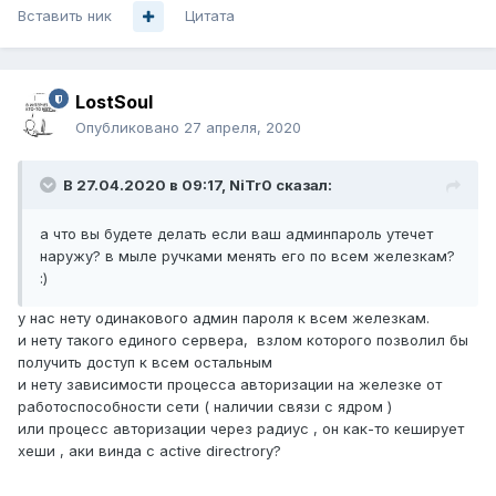
Вставить ник
Цитата
LostSoul
Опубликовано
27 апреля, 2020
В 27.04.2020 в 09:17,
NiTr0
сказал:
а что вы будете делать если ваш админпароль утечет
наружу? в мыле ручками менять его по всем железкам?
:)
у нас нету одинакового админ пароля к всем железкам.
и нету такого единого сервера, взлом которого позволил бы
получить доступ к всем остальным
и нету зависимости процесса авторизации на железке от
работоспособности сети ( наличии связи с ядром )
или процесс авторизации через радиус , он как-то кеширует
хеши , аки винда с active directrory?