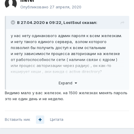
mefer
Опубликовано
27 апреля, 2020
В 27.04.2020 в 09:22,
LostSoul
сказал:
у нас нету одинакового админ пароля к всем железкам.
и нету такого единого сервера, взлом которого
позволил бы получить доступ к всем остальным
и нету зависимости процесса авторизации на железке
от работоспособности сети ( наличии связи с ядром )
или процесс авторизации через радиус , он как-то
кеширует хеши , аки винда с active directrory?
Expand
Видимо мало у вас железок. на 1500 железках менять пароль
это не один день и не неделю.
Вставить ник
Цитата