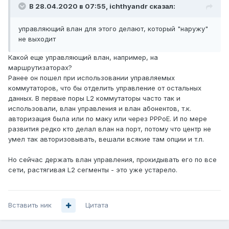
В 28.04.2020 в 07:55,
ichthyandr
сказал:
управляющий влан для этого делают, который "наружу"
не выходит
Какой еще управляющий влан, например, на
маршрутизаторах?
Ранее он пошел при использовании управляемых
коммутаторов, что бы отделить управление от остальных
данных. В первые поры L2 коммутаторы часто так и
использовали, влан управления и влан абонентов, т.к.
авторизация была или по маку или через PPPoE. И по мере
развития редко кто делал влан на порт, потому что центр не
умел так авторизовывать, вешали всякие там опции и т.п.
Но сейчас держать влан управления, прокидывать его по все
сети, растягивая L2 сегменты - это уже устарело.
Вставить ник
Цитата