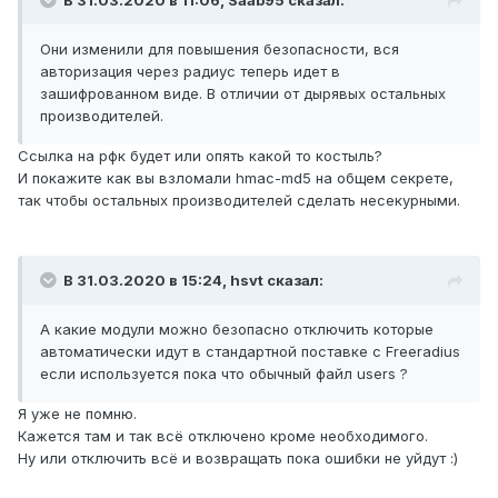
В 31.03.2020 в 11:06,
Saab95
сказал:
Они изменили для повышения безопасности, вся
авторизация через радиус теперь идет в
зашифрованном виде. В отличии от дырявых остальных
производителей.
Ссылка на рфк будет или опять какой то костыль?
И покажите как вы взломали hmac-md5 на общем секрете,
так чтобы остальных производителей сделать несекурными.
В 31.03.2020 в 15:24,
hsvt
сказал:
А какие модули можно безопасно отключить которые
автоматически идут в стандартной поставке с Freeradius
если используется пока что обычный файл users ?
Я уже не помню.
Кажется там и так всё отключено кроме необходимого.
Ну или отключить всё и возвращать пока ошибки не уйдут
:)