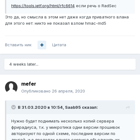
https://tools.ietf.org/html/rfc6614
если речь о RadSec
Это да, но смысла в этом нет даже когда приватного влана
для этого нет: никто не показал взлом hmac-md5
Вставить ник
Цитата
4 weeks later...
mefer
Опубликовано
26 апреля, 2020
В 31.03.2020 в 10:54,
Saab95
сказал:
Нужно будет поднимать несколько копий сервера
фрирадиуса, т.к. у микротика одни версии прошивок
авторизуют по одной схеме, последние версии по
другой, и в пределах одного сервиса объединить их