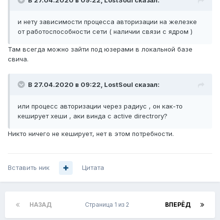
В 27.04.2020 в 09:22,
LostSoul
сказал:
и нету зависимости процесса авторизации на железке
от работоспособности сети ( наличии связи с ядром )
Там всегда можно зайти под юзерами в локальной базе
свича.
В 27.04.2020 в 09:22,
LostSoul
сказал:
или процесс авторизации через радиус , он как-то
кеширует хеши , аки винда с active directrory?
Никто ничего не кеширует, нет в этом потребности.
Вставить ник
Цитата
НАЗАД
Страница 1 из 2
ВПЕРЁД