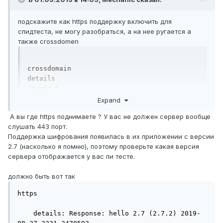
подскажите как https поддержку включить для
спидтеста, не могу разобраться, а на нее ругается а
также crossdomen
crossdomain

details

count: 1

domains

Expand
*

А вы где https поднимаете ? У вас не должен сервер вообще
tip: The detected cross domain policy 
слушать 443 порт.
allows all domains to test to this server. 
Поддержка шифрования появилась в их приложении с версии
For more information on securing your Ookla 
2.7 (насколько я помню), поэтому проверьте какая версия
Server, please see Ookla Server Daemon 
сервера отображается у вас пи тесте.
Advanced Configuration

status: NOTICE

должно быть вот так
https

details: Response: , Error: SSL certificate 
https

problem: self signed certificate

tip: Connection over HTTPS failed.

    details: Response: hello 2.7 (2.7.2) 2019-
status: FAILED