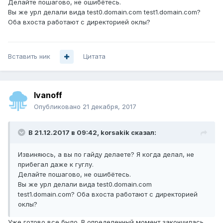
Делайте пошагово, не ошибётесь.
Вы же урл делали вида test0.domain.com test1.domain.com?
Оба вхоста работают с директорией оклы?
Вставить ник
Цитата
Ivanoff
Опубликовано
21 декабря, 2017
В 21.12.2017 в 09:42,
korsakik
сказал:
Извиняюсь, а вы по гайду делаете? Я когда делал, не
прибегал даже к гуглу.
Делайте пошагово, не ошибётесь.
Вы же урл делали вида test0.domain.com
test1.domain.com? Оба вхоста работают с директорией
оклы?
Уже готово все было. В определенный момент закончилась