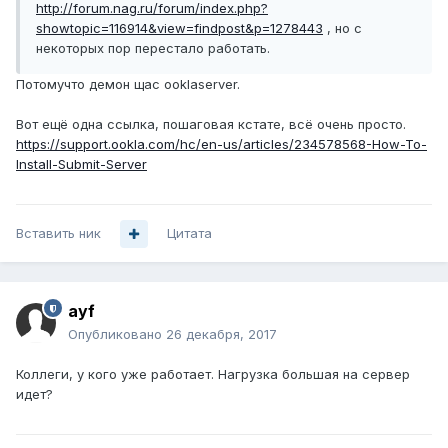
http://forum.nag.ru/forum/index.php?
showtopic=116914&view=findpost&p=1278443
, но с
некоторых пор перестало работать.
Потомучто демон щас ooklaserver.
Вот ещё одна ссылка, пошаговая кстате, всё очень просто.
https://support.ookla.com/hc/en-us/articles/234578568-How-To-
Install-Submit-Server
Вставить ник
Цитата
ayf
Опубликовано
26 декабря, 2017
Коллеги, у кого уже работает. Нагрузка большая на сервер
идет?