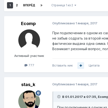
1
2
ВПЕРЁД
Страница 1 из 2
Ecomp
Опубликовано
1 января, 2017
При подключении в одном из са
не забыв содрать за второй ном
фактически выдана одна симка.
Возникает резонный вопрос, по
Активный участник
777
Вставить ник
Цитата
stas_k
Опубликовано
1 января, 2017
В 01.01.2017 в 07:35, Ecomp
При подключении в одном из 