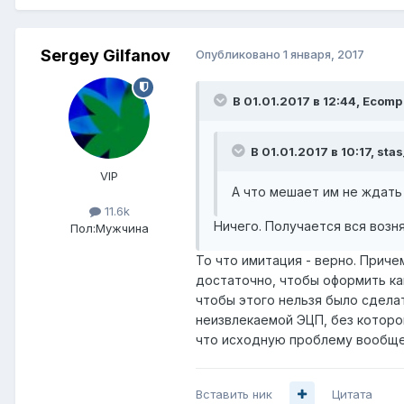
Sergey Gilfanov
Опубликовано
1 января, 2017
В 01.01.2017 в 12:44, Ecomp
В 01.01.2017 в 10:17, sta
VIP
А что мешает им не ждать
11.6k
Ничего. Получается вся возн
Пол:
Мужчина
То что имитация - верно. Приче
достаточно, чтобы оформить ка
чтобы этого нельзя было сдела
неизвлекаемой ЭЦП, без которой
что исходную проблему вообще
Вставить ник
Цитата