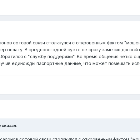
лонов сотовой связи столкнулся с откровенным фактом "мошен
ер оплату. В предновогодней суете не сразу заметил данный 
 Обратился с "службу поддержки". Во время общения четко ощ
лучив единожды паспортные данные, что может помешать исп
 сказал:
салонов сотовой связи столкнулся с откровенным фактом "мо