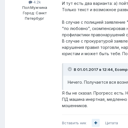
4.2k
И тут есть два варианта: а) пой
Пол:
Мужчина
Только текст и возможное разв
Город:
Санкт
Петербург
В случае с полицией заявление
"по любовно", скомпенсировав 
профилактики правонарушений с
В случае с прокуратурой заявл
нарушения правил торговли, на
юристам и может быть тебе. По
В 01.01.2017 в 12:44, Ecomp
Ничего. Получается вся возн
Я бы не сказал. Прогресс есть. 
ПД машина инертная, медленно 
мошенников.
Вставить ник
Цитата