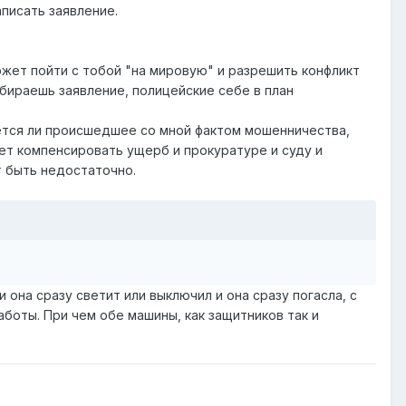
аписать заявление.
ожет пойти с тобой "на мировую" и разрешить конфликт
бираешь заявление, полицейские себе в план
яется ли происшедшее со мной фактом мошенничества,
дет компенсировать ущерб и прокуратуре и суду и
т быть недостаточно.
 она сразу светит или выключил и она сразу погасла, с
боты. При чем обе машины, как защитников так и