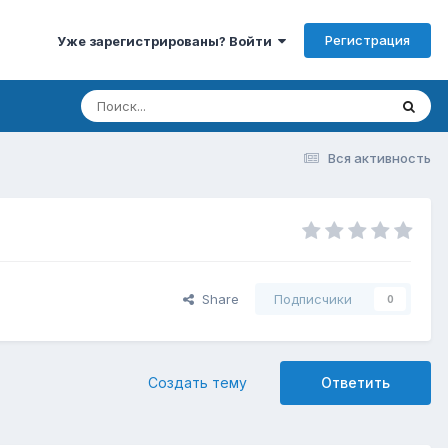
Регистрация
Уже зарегистрированы? Войти
Вся активность
Share
Подписчики
0
Создать тему
Ответить