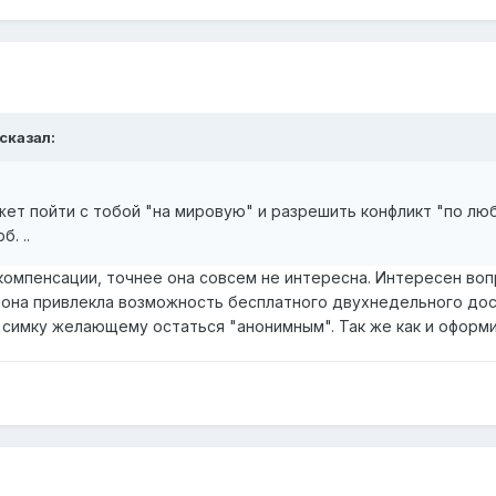
 сказал:
жет пойти с тобой "на мировую" и разрешить конфликт "по лю
. ..
компенсации, точнее она совсем не интересна. Интересен воп
лона привлекла возможность бесплатного двухнедельного дост
 симку желающему остаться "анонимным". Так же как и оформ