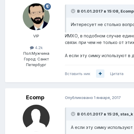
В 01.01.2017 в 15:08, Ecomp
Интересует не столько вопро
ИМХО, в подобном случае единс
VIP
связи. при чем не только от эт
4.2k
Пол:
Мужчина
А если эту симку используют в
Город:
Санкт
Петербург
Вставить ник
Цитата
Ecomp
Опубликовано
1 января, 2017
В 01.01.2017 в 15:26, stas_k
А если эту симку используют