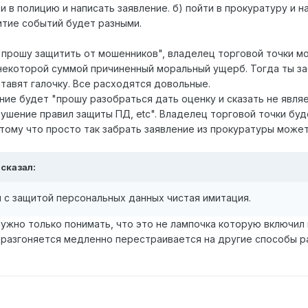
ти в полицию и написать заявление. б) пойти в прокуратуру и н
итие событий будет разными.
 "прошу защитить от мошенников", владелец торговой точки м
некоторой суммой причиненный моральный ущерб. Тогда ты за
тавят галочку. Все расходятся довольные.
ение будет "прошу разобраться дать оценку и сказать не явл
рушение правил защиты ПД, etc". Владелец торговой точки бу
тому что просто так забрать заявление из прокуратуры може
 сказал:
я с защитой персональных данных чистая имитация.
Нужно только понимать, что это не лампочка которую включил и
разгоняется медленно перестраивается на другие способы ра