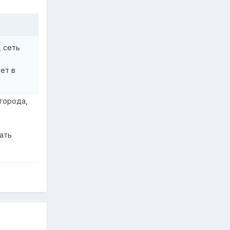
, сеть
ает в
города,
дать