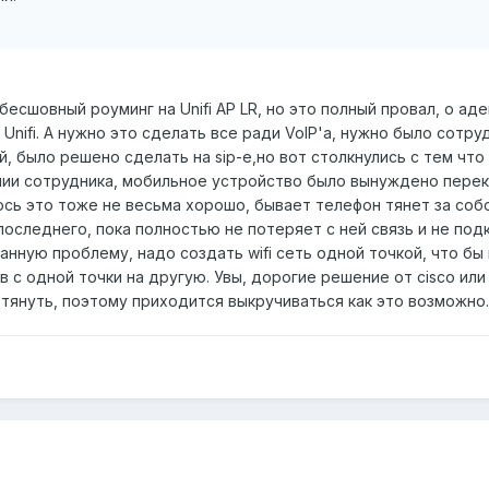
бесшовный роуминг на Unifi AP LR, но это полный провал, о ад
Unifi. А нужно это сделать все ради VoIP'а, нужно было сотру
, было решено сделать на sip-е,но вот столкнулись с тем что
ении сотрудника, мобильное устройство было вынуждено пере
лось это тоже не весьма хорошо, бывает телефон тянет за соб
оследнего, пока полностью не потеряет с ней связь и не под
нную проблему, надо создать wifi сеть одной точкой, что бы
 с одной точки на другую. Увы, дорогие решение от cisco или 
тянуть, поэтому приходится выкручиваться как это возможно.