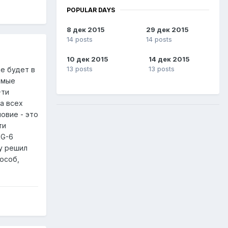
POPULAR DAYS
8 дек 2015
29 дек 2015
14 posts
14 posts
10 дек 2015
14 дек 2015
13 posts
13 posts
не будет в
емые
-ти
а всех
овие - это
ти
RG-6
у решил
особ,