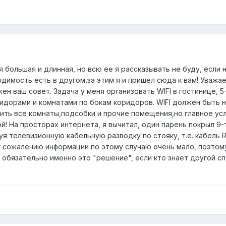
 большая и длинная, но всю ее я рассказывать не буду, если 
димость есть в другом,за этим я и пришел сюда к вам! Уважа
ен ваш совет. Задача у меня организовать WIFI в гостинице, 5
идорами и комнатами по бокам коридоров. WIFI должен быть н
ить все комнаты,подсобки и прочие помещения,но главное усл
й! На просторах интернета, я вычитал, один парень покрыл 9-
уя телевизионную кабельную разводку по стояку, т.е. кабель 
 к сожалению информации по этому случаю очень мало, поэтом
 обязательно именно это "решение", если кто знает другой сп