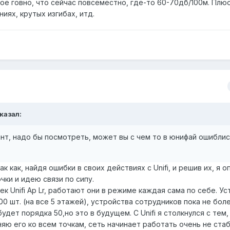
кое говно, что сейчас повсеместно, где-то 60-70дб/100м. Плю
иях, крутых изгибах, итд.
сказал:
ант, надо бы посмотреть, может вы с чем то в юнифай ошиблис
?
ак как, найдя ошибки в своих действиях с Unifi, и решив их, я 
чки и идею связи по сипу.
ек Unifi Ap Lr, работают они в режиме каждая сама по себе. У
0 шт. (на все 5 этажей), устройства сотрудников пока не боле
удет порядка 50,но это в будущем. С Unifi я столкнулся с тем,
яю его ко всем точкам, сеть начинает работать очень не ста