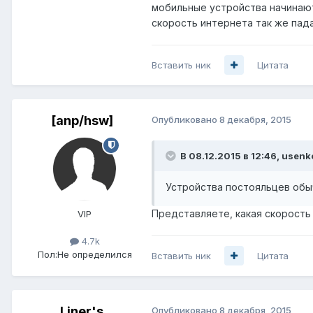
мобильные устройства начинают 
скорость интернета так же пада
Вставить ник
Цитата
[anp/hsw]
Опубликовано
8 декабря, 2015
В 08.12.2015 в 12:46, usen
Устройства постояльцев обыч
Представляете, какая скорость 
VIP
4.7k
Пол:
Не определился
Вставить ник
Цитата
Liner's
Опубликовано
8 декабря, 2015