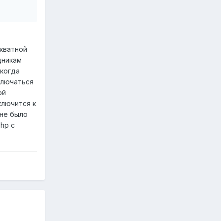
екватной
дникам
 когда
ключаться
ой
ключится к
 не было
hp с