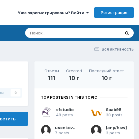
Регистрация
Уже зарегистрированы? Войти
Вся активность
Ответы
Created
Последний ответ
111
10 г
10 г
ки
0
TOP POSTERS IN THIS TOPIC
sfstudio
Saab95
48 posts
38 posts
ветить
usenkov999
[anp/hsw]
7 posts
3 posts