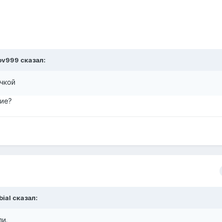
ov999 сказал:
чкой
вие?
bial сказал:
и.