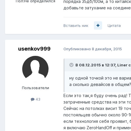
Пол:
Не определился
порядка 35дб/100м, а то китайс
добавьте затухание на соединен
Вставить ник
Цитата
usenkov999
Опубликовано
8 декабря, 2015
В 08.12.2015 в 12:37, Liner 
ну одной точкой это не вари
а сколько девайсов в общем
Пользователи
Если это так,я буду очень рад! Т
43
затраченные средства на эти то
Сейчас на потолках висит 19 точ
постояльцев обычно около 90-10
если технология себя проявит, б
я включаю ZeroHandOff и примен