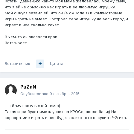
Кстати, давненько как-то моя мама жаловалась моему сыну,
что я ей не обьясняю как играть в ее любимую игрушку.
Мой сынуля заявил ей, что он (в смысле я) в компьюторные
игры играть не умеет. Построил себе игрушку на весь город и
играет в нее сколько хочет....
В чем-то он оказался прав.
Затягивает....
Вставить ник
Цитата
PuZaN
Опубликовано
9 октября, 2015
+ к 8-му посту в этой теме))
Такая игра будет иметь успех на КРОСе, после бани;) На
корпоративе играть в неё будет только тот кто купил+/-2гика.