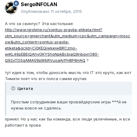
SergoINFOLAN
Опубликовано
11 октября, 2015
А что за свинтус? Эта настольная
http://www.igrotime.ru/svintus-pravila-etiketa.html?
utm_source=gmerchant&utm_medium=cpc&utm_campaign=mosc
ow&utm_content=svintus-pravila-
etiketa&gclid=Cj0KEQjwkeiwBRCzmo-
wiKL49pEBEiQAhvGKYShoNpkBcbjaQ9nbqvrO80-
Q92xTD5qAMA09pWbRVuoaArPH8P8HAQ
?
тут идея в том, чтобы доносить мысль что IT это круто, как вот
Тимати поёт что его попса самая крутая.
Цитата
Простым сотрудникам ваши провайдерские игры ***й не
нужны вовсе не сдались.
принял. Но у нас как бы команда, все люди увлечённые, и все
работают в прове.