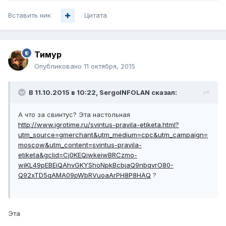
Вставить ник
Цитата
Тимур
Опубликовано
11 октября, 2015
В 11.10.2015 в 10:22, SergoINFOLAN сказал:
А что за свинтус? Эта настольная
http://www.igrotime.ru/svintus-pravila-etiketa.html?
utm_source=gmerchant&utm_medium=cpc&utm_campaign=
moscow&utm_content=svintus-pravila-
etiketa&gclid=Cj0KEQjwkeiwBRCzmo-
wiKL49pEBEiQAhvGKYShoNpkBcbjaQ9nbqvrO80-
Q92xTD5qAMA09pWbRVuoaArPH8P8HAQ
?
Эта