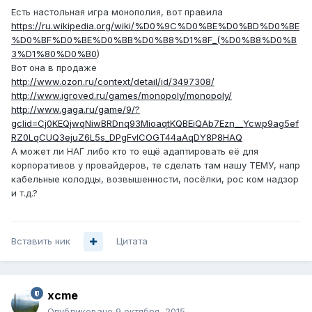
Есть настольная игра монополия, вот правила
https://ru.wikipedia.org/wiki/%D0%9C%D0%BE%D0%BD%D0%BE
%D0%BF%D0%BE%D0%BB%D0%B8%D1%8F_(%D0%B8%D0%B
3%D1%80%D0%B0
)
Вот она в продаже
http://www.ozon.ru/context/detail/id/3497308/
http://www.igroved.ru/games/monopoly/monopoly/
http://www.gaga.ru/game/9/?
gclid=Cj0KEQjwqNiwBRDnq93MioaqtKQBEiQAb7Ezn__Ycwp9ag5ef
RZ0LqCUQ3ejuZ6L5s_DPgFvlCOGT44aAqDY8P8HAQ
А может ли НАГ либо кто то ещё адаптировать её для
корпоративов у провайдеров, те сделать там нашу ТЕМУ, напр
кабельные колодцы, возвышенности, посёлки, рос ком надзор
и т.д.?
Вставить ник
Цитата
xcme
Опубликовано
9 октября, 2015