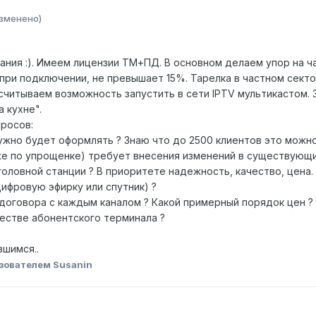
зменено)
ания :). Имеем лицензии ТМ+ПД. В основном делаем упор на ч
при подключении, не превышает 15%. Тарелка в частном сект
считываем возможность запустить в сети IPTV мультикастом. 
а кухне".
просов:
нужно будет оформлять ? Знаю что до 2500 клиентов это можн
же по упрощенке) требует внесения изменений в существующий
 головной станции ? В приоритете надежность, качество, цена.
цифровую эфирку или спутник) ?
договора с каждым каналом ? Какой примерный порядок цен ? 
честве абонентского терминала ?
вшимся..
зователем Susanin