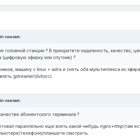
in сказал:
ве головной станции ? В приоритете надежность, качество, це
а (цифровую эфирку или спутник) ?
иков, машину с linux + astra и снять оба мультиплекса из эфира
взять gstreamer(dvbsrc).
in сказал:
 качестве абонентского терминала ?
етовал параллельно еще взять какой-нибудь nginx+rtmp(там ест
мпьютере/телефоне/планшете смотреть.