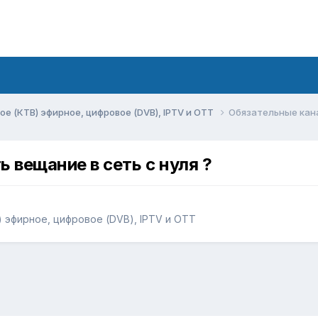
ое (КТВ) эфирное, цифровое (DVB), IPTV и OTT
Обязательные кана
 вещание в сеть с нуля ?
 эфирное, цифровое (DVB), IPTV и OTT