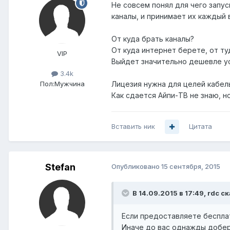
Не совсем понял для чего запус
каналы, и принимает их каждый 
От куда брать каналы?
От куда интернет берете, от туд
VIP
Выйдет значительно дешевле ус
3.4k
Пол:
Мужчина
Лицезия нужна для целей кабел
Как сдается Айпи-ТВ не знаю, 
Вставить ник
Цитата
Stefan
Опубликовано
15 сентября, 2015
В 14.09.2015 в 17:49, rdc ск
Если предоставляете бесплат
Иначе до вас однажды добер