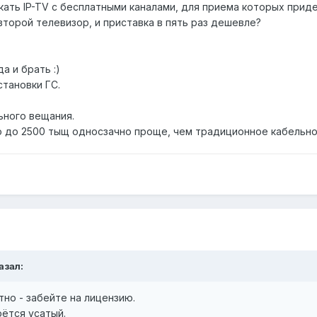
кать IP-TV с бесплатными каналами, для приема которых приде
второй телевизор, и приставка в пять раз дешевле?
а и брать :)
тановки ГС.
ьного вещания.
но до 2500 тыщ односзачно проще, чем традиционное кабельно
азал:
но - забейте на лицензию.
ётся усатый.