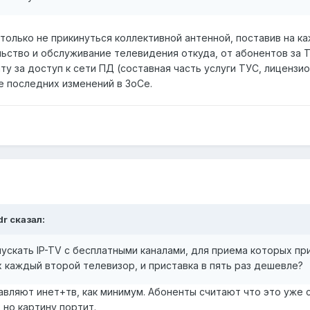
и только не прикинуться коллективной антенной, поставив на к
ьство и обслуживание телевидения откуда, от абонентов за 
у за доступ к сети ПД (составная часть услуги ТУС, лицензио
те последних изменений в ЗоСе.
dr сказал:
пускать IP-TV с бесплатными каналами, для приема которых пр
х каждый второй телевизор, и приставка в пять раз дешевле?
вляют инет+тв, как минимум. Абоненты считают что это уже с
 но картину портит.