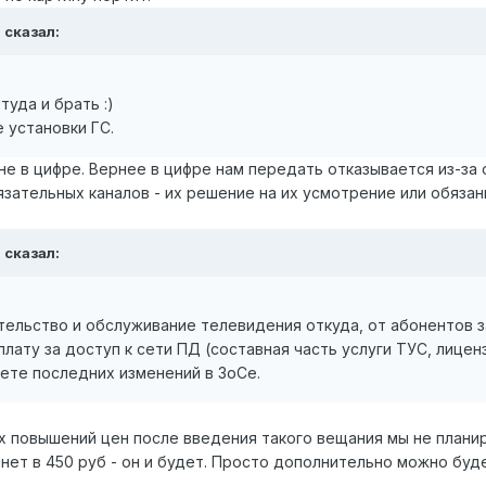
 сказал:
туда и брать :)
 установки ГС.
 не в цифре. Вернее в цифре нам передать отказывается из-за 
зательных каналов - их решение на их усмотрение или обязан
 сказал:
тельство и обслуживание телевидения откуда, от абонентов з
лату за доступ к сети ПД (составная часть услуги ТУС, лицен
вете последних изменений в ЗоСе.
их повышений цен после введения такого вещания мы не плани
а инет в 450 руб - он и будет. Просто дополнительно можно бу