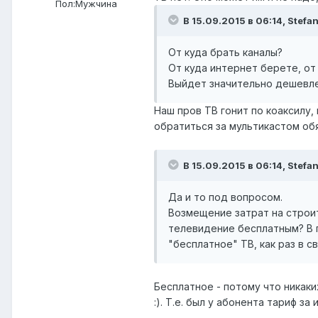
Пол:
Мужчина
В 15.09.2015 в 06:14, Stefan
От куда брать каналы?
От куда интернет берете, от 
Выйдет значительно дешевле
Наш пров ТВ гонит по коаксилу,
обратиться за мультикастом обя
В 15.09.2015 в 06:14, Stefan
Да и то под вопросом.
Возмещение затрат на строи
телевидение бесплатным? В п
"бесплатное" ТВ, как раз в с
Бесплатное - потому что никак
:). Т.е. был у абонента тариф з