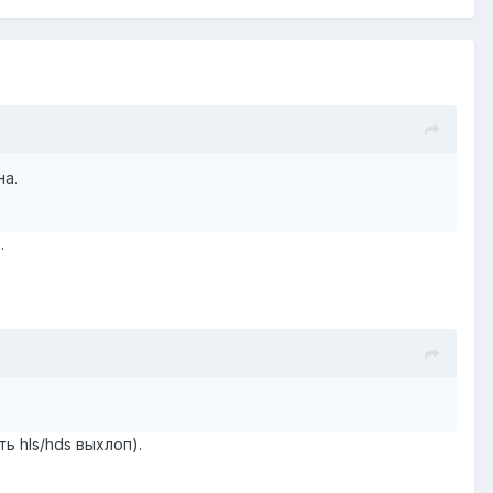
на.
.
ь hls/hds выхлоп).