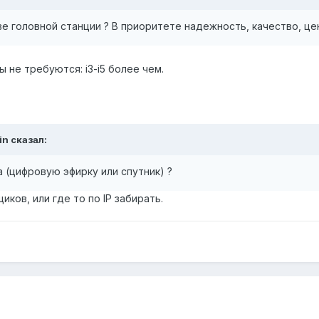
ве головной станции ? В приоритете надежность, качество, це
не требуются: i3-i5 более чем.
in сказал:
а (цифровую эфирку или спутник) ?
иков, или где то по IP забирать.