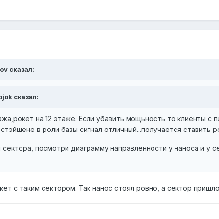
ov сказал:
ojok сказал:
тажа,рокет на 12 этаже. Если убавить мощьность то клиенты с
стэйшене в роли базы сигнал отличный...получается ставить р
 сектора, посмотри диаграмму направленности у наноса и у се
окет с таким сектором. Так нанос стоял ровно, а сектор пришл