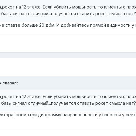
а,рокет на 12 этаже. Если убавить мощьность то клиенты с пл
 базы сигнал отличный...получается ставить рокет смысла нет?
не ставте больше 20 дбм. И добивайтесь прямой видимости у 
k сказал:
а,рокет на 12 этаже. Если убавить мощьность то клиенты с пл
 базы сигнал отличный...получается ставить рокет смысла нет?
ктора, посмотри диаграмму направленности у наноса и у секто