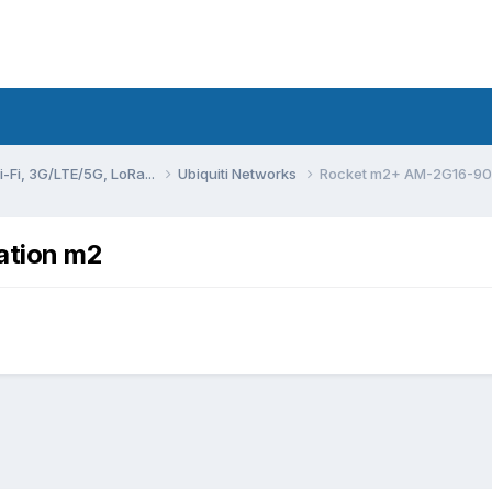
Fi, 3G/LTE/5G, LoRa...
Ubiquiti Networks
Rocket m2+ AM-2G16-90 
ation m2