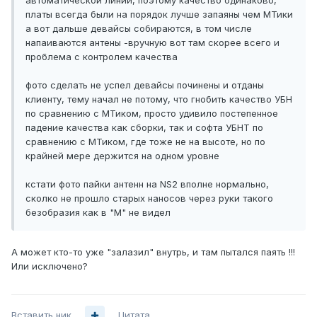
автоматической линии, поэтому качество одинаково,
платы всегда были на порядок лучше запаяны чем МТики
а вот дальше девайсы собираются, в том числе
напаиваются антены -вручную вот там скорее всего и
проблема с контролем качества
фото сделать не успел девайсы починены и отданы
клиенту, тему начал не потому, что гнобить качество УБН
по сравнению с МТиком, просто удивило постепенное
падение качества как сборки, так и софта УБНТ по
сравнению с МТиком, где тоже не на высоте, но по
крайней мере держится на одном уровне
кстати фото пайки антенн на NS2 вполне нормально,
сколко не прошло старых наносов через руки такого
безобразия как в "М" не видел
А может кто-то уже "залазил" внутрь, и там пытался паять !!!
Или исключено?
Вставить ник
Цитата