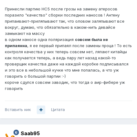
Принесли партию НС5 после грозы на замену атеросов
поразило "качество" сборки последних наносов ! Антену
припаивают-приляпывают так, что оловом заляпывают все
вокруг, думаю, что обязательно в каком-нить девайсе
замыкают на массу
в одном наносе одна поляризация
совсем была не
припаянна
, я ее первый припаял после замены проца ! То есть
контроля качества у них теперь совсем нет, ляпают китайцы
как получается теперь, а ведь пару лет назад какой-то
проверщик качества даже на каждой коробке подписывался
и это все в небольшой кучке что мне попалась, а что уж
говорить о большой партии :-)
короче сдулся совсем заводик, что тогда о аир-фибере уж
говорить
Вставить ник
Цитата
Saab95