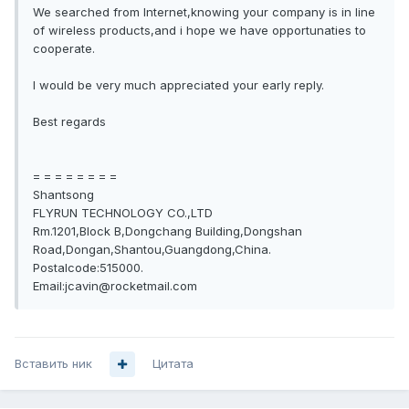
We searched from Internet,knowing your company is in line
of wireless products,and i hope we have opportunaties to
cooperate.
I would be very much appreciated your early reply.
Best regards
= = = = = = = =
Shantsong
FLYRUN TECHNOLOGY CO.,LTD
Rm.1201,Block B,Dongchang Building,Dongshan
Road,Dongan,Shantou,Guangdong,China.
Postalcode:515000.
Email:jcavin@rocketmail.com
Вставить ник
Цитата