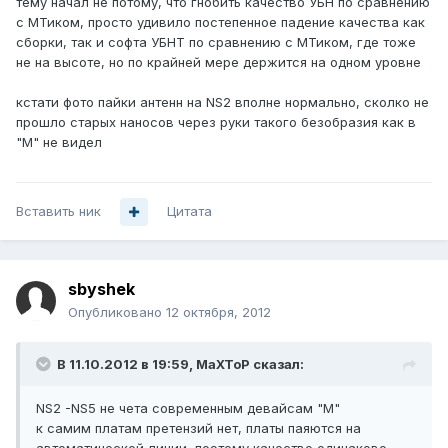
тему начал не потому, что гнобить качество УБН по сравнению
с МТиком, просто удивило постепенное падение качества как
сборки, так и софта УБНТ по сравнению с МТиком, где тоже
не на высоте, но по крайней мере держится на одном уровне
кстати фото пайки антенн на NS2 вполне нормально, сколко не
прошло старых наносов через руки такого безобразия как в
"М" не видел
Вставить ник
Цитата
sbyshek
Опубликовано
12 октября, 2012
В 11.10.2012 в 19:59, MaXToP сказал:
NS2 -NS5 не чета современным девайсам "М"
к самим платам претензий нет, платы паяются на