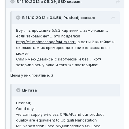
В 11.10.2012 в 05:09, SSD сказал:
В 11.10.2012 в 04:59, Pushadj сказал:
Воу .... в прошивке 5.5.2 картинки с замочками ...
если таковых нет ... это подделка!
http://e2.ma/message/vi41c/zdrrli
а вот и 2 китайца! и
сколько там их примерно даже ни кто сказать не
может!
Сам имею девайсы с картинкой и без ... хотя
затариваюсь у одно и того же поставщика!
Цены у них приятные. :)
Цитата
Dear Sir,
Good day!
we can supply wireless CPE/AP,and our product
quality are equivalent to Ubiquiti Nanostation
M5,Nanostation Loco M5,Nanostation M2,Loco