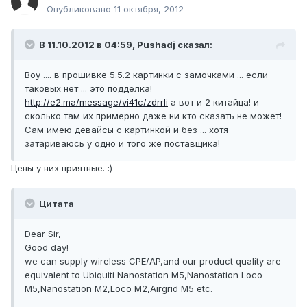
Опубликовано
11 октября, 2012
В 11.10.2012 в 04:59, Pushadj сказал:
Воу .... в прошивке 5.5.2 картинки с замочками ... если
таковых нет ... это подделка!
http://e2.ma/message/vi41c/zdrrli
а вот и 2 китайца! и
сколько там их примерно даже ни кто сказать не может!
Сам имею девайсы с картинкой и без ... хотя
затариваюсь у одно и того же поставщика!
Цены у них приятные. :)
Цитата
Dear Sir,
Good day!
we can supply wireless CPE/AP,and our product quality are
equivalent to Ubiquiti Nanostation M5,Nanostation Loco
M5,Nanostation M2,Loco M2,Airgrid M5 etc.