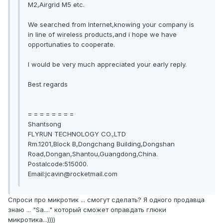
M2,Airgrid M5 etc.
We searched from Internet,knowing your company is
in line of wireless products,and i hope we have
opportunaties to cooperate.
I would be very much appreciated your early reply.
Best regards
= = = = = = = =
Shantsong
FLYRUN TECHNOLOGY CO.,LTD
Rm.1201,Block B,Dongchang Building,Dongshan
Road,Dongan,Shantou,Guangdong,China.
Postalcode:515000.
Email:jcavin@rocketmail.com
Спроси про микротик ... смогут сделать? Я одного продавца
знаю ... "Sa...." который сможет оправдать глюки
микротика...))))